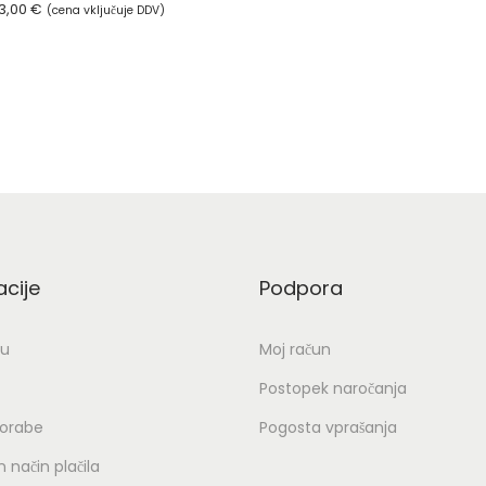
3,00
€
L
(cena vključuje DDV)
Dodaj v košarico
W
Dodaj v košarico
E
R
K
s
k
o
v
i
acije
Podpora
n
s
ju
Moj račun
k
Postopek naročanja
i
porabe
Pogosta vprašanja
m
i
 način plačila