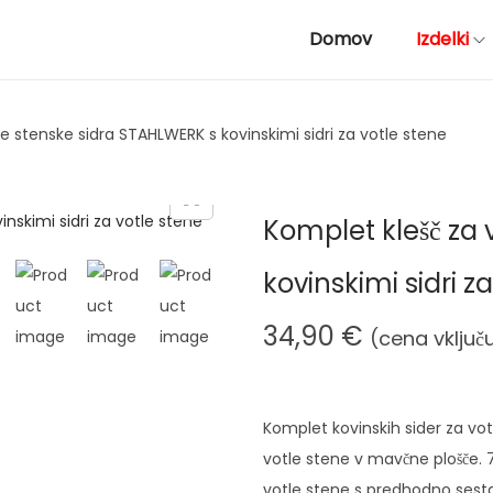
Domov
Izdelki
le stenske sidra STAHLWERK s kovinskimi sidri za votle stene
Komplet klešč za 
kovinskimi sidri z
34,90
€
(cena vključ
Komplet kovinskih sider za vot
votle stene v mavčne plošče. 7
votle stene s predhodno sestavl