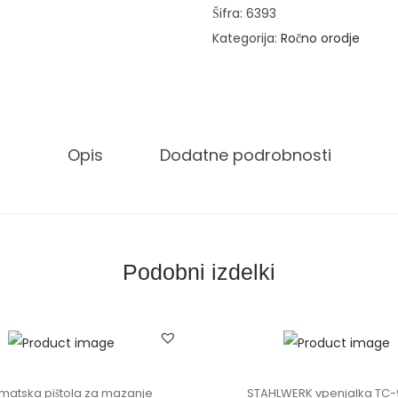
p
Šifra:
6393
l
Kategorija:
Ročno orodje
e
t
k
l
Opis
Dodatne podrobnosti
e
š
č
z
a
Podobni izdelki
v
o
t
l
e
matska pištola za mazanje
STAHLWERK vpenjalka TC-