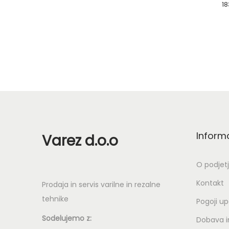
18
Dodaj v košarico
Inform
Varez d.o.o
O podjet
Kontakt
Prodaja in servis varilne in rezalne
tehnike
Pogoji u
Sodelujemo z:
Dobava in