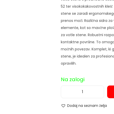
52 ter visokokakovostnih klešč 
stene se zaradi ergonomskega
prenos moči. Različna sidra z
elemente, kot so mavčne plošče
za votle stene. Robustni razpor
kontaktne površine. To omogo
močnih povezav. Komplet, ki ga 
stene, je idealen za profesion
opravilih.
Na zalogi
K
o
Dodaj na seznam želja
m