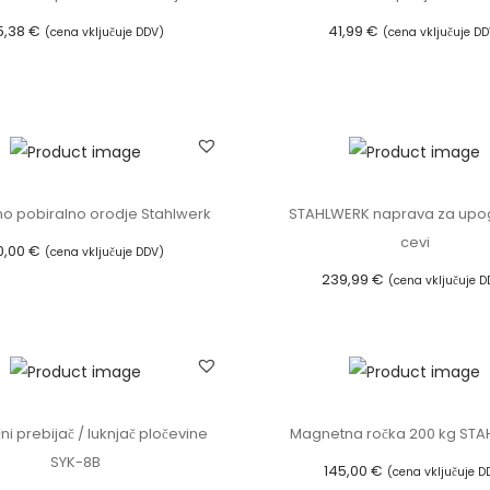
s
5,38
€
41,99
€
(cena vključuje DDV)
(cena vključuje DD
t
Dodaj v košarico
Dodaj v košarico
e
n
s
k
e
o pobiralno orodje Stahlwerk
STAHLWERK naprava za upo
s
cevi
0,00
€
(cena vključuje DDV)
i
239,99
€
(cena vključuje D
Dodaj v košarico
d
Dodaj v košarico
r
a
S
T
čni prebijač / luknjač pločevine
Magnetna ročka 200 kg ST
A
SYK-8B
H
145,00
€
(cena vključuje D