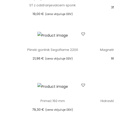
ST z odstranjevalcem sponk
3
19,00
€
(cena vključuje DDV)
Dodaj v košarico
Plinski gorilnik Segoflame 2200
Magnetn
21,96
€
9
(cena vključuje DDV)
Dodaj v košarico
Primež 150 mm
Hidravli
79,30
€
(cena vključuje DDV)