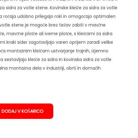
za sidra za votle stene. Kovinske klešče za sidra za votle
 ročaja udobno prilegajo roki in omogočajo optimalen
a votle stene je mogoče brez težav zabiti v mavčne
, mavčne plošče ali iverne plošče, s kleščami za sidra
ni kraki sider zagotavljajo varen oprijem zaradi velike
ča montažnim kleščam ustvarjanje trajnih, izjemno
sestavljajo klešče za sidra in kovinska sidra za votle
alna montažna dela v industriji, obrti in domačih
DODAJ V KOŠARICO