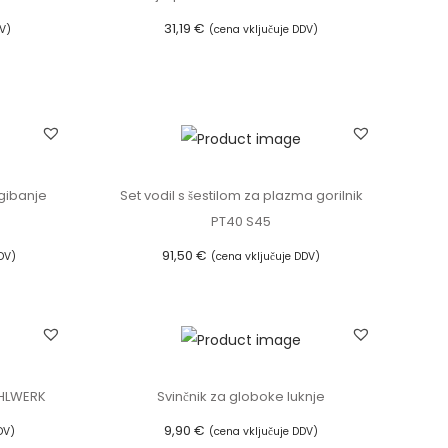
31,19
€
V)
(cena vključuje DDV)
Dodaj v košarico
gibanje
Set vodil s šestilom za plazma gorilnik
PT40 S45
91,50
€
DV)
(cena vključuje DDV)
Dodaj v košarico
AHLWERK
Svinčnik za globoke luknje
9,90
€
DV)
(cena vključuje DDV)