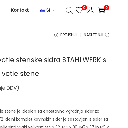
0
0
Kontakt
SI
PREJŠNJI
NASLEDNJI
votle stenske sidra STAHLWERK s
a votle stene
uje DDV)
le stene je idealen za enostavno vgradnjo sider za
2-delni komplet kovinskih sider je sestavljen iz sider za
jenimi vijaki velikosti M4 x 32, M4 x 38, M5 x 37 in M5 x