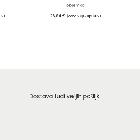
objemka
26,84
€
DV)
(cena vključuje DDV)
Dodaj v košarico
Dostava tudi večjih pošiljk