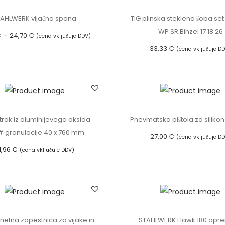
0
o
AHLWERK vijačna spona
TIG plinska steklena šoba set
0
v
WP SR Binzel 17 18 26
C
–
€
24,70
€
(cena vključuje DDV)
e
33,33
€
e
(cena vključuje D
€
Izberite možnosti
e
Dodaj v košarico
n
.
T
l
o
a
e
v
i
k
n
t
z
 trak iz aluminijevega oksida
Pnevmatska pištola za silikon
r
i
d
 granulacije 40 x 760 mm
27,00
€
(cena vključuje D
o
r
e
1,96
€
(cena vključuje DDV)
Dodaj v košarico
d
a
l
Dodaj v košarico
e
z
e
V
p
k
A
o
i
R
n
m
netna zapestnica za vijake in
STAHLWERK Hawk 180 opre
E