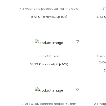
4 x Magnetna posoda za majhne dele
ST
15,01
€
13,42
(cena vključuje DDV)
Dodaj v košarico
Primež 130 mm
Brusni
240#
68,32
€
(cena vključuje DDV)
2
Dodaj v košarico
STAHLWERK pomično merilo 150 mm
2 x mag