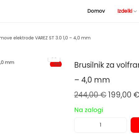
Domov
Izdelki
ramove elektrode VAREZ ST 3.0 1,0 – 4,0 mm
Brusilnik za volfr
-18%
– 4,0 mm
I
244,00
€
199,00
z
Na zalogi
v
i
r
B
n
r