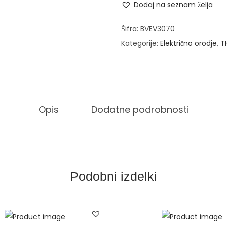
Dodaj na seznam želja
a
u
c
s
Šifra:
BVEV3070
e
i
Kategorije:
Električno orodje
,
T
n
l
a
n
j
i
e
k
Opis
Dodatne podrobnosti
b
z
i
a
l
v
a
o
:
l
Podobni izdelki
2
f
4
r
4
a
,
m