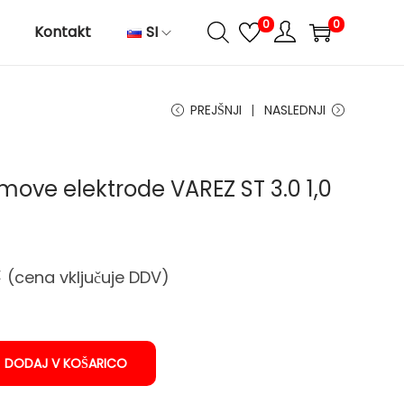
0
0
Kontakt
SI
PREJŠNJI
NASLEDNJI
amove elektrode VAREZ ST 3.0 1,0
T
€
(cena vključuje DDV)
r
e
n
DODAJ V KOŠARICO
u
t