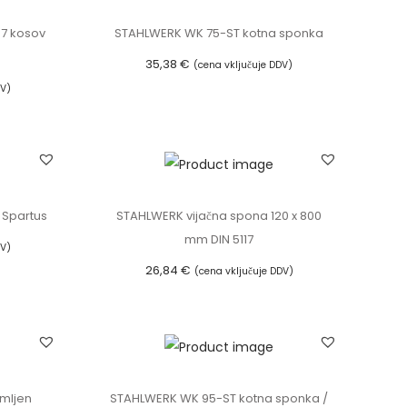
€
 7 kosov
STAHLWERK WK 75-ST kotna sponka
.
35,38
€
(cena vključuje DDV)
DV)
Dodaj v košarico
 Spartus
STAHLWERK vijačna spona 120 x 800
mm DIN 5117
DV)
26,84
€
(cena vključuje DDV)
Dodaj v košarico
mljen
STAHLWERK WK 95-ST kotna sponka /