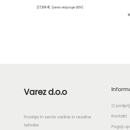
27,69
€
(cena vključuje DDV)
9
Dodaj v košarico
Inform
Varez d.o.o
O podjet
Kontakt
Prodaja in servis varilne in rezalne
tehnike
Pogoji u