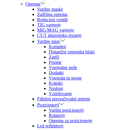
Oprema
Varilne maske
Zaščitna oprema
Reducirni ventili
TIG varjenje
MIG/MAG varjenje
CUT plazemsko rezanje
Varilne mize
Kompleti
Distančni vpenjalni bloki
Zatiči
Prizme
Vpenjalne puše
Dodatki
Vpenjala in spone
Kotniki
Nasloni
Vzdrževanje
Filtrirni prezračevalni sistemi
Pozicionerji
Varilni pozicionerji
Rotatorji
Oprema za pozicionerje
Led reflektorji