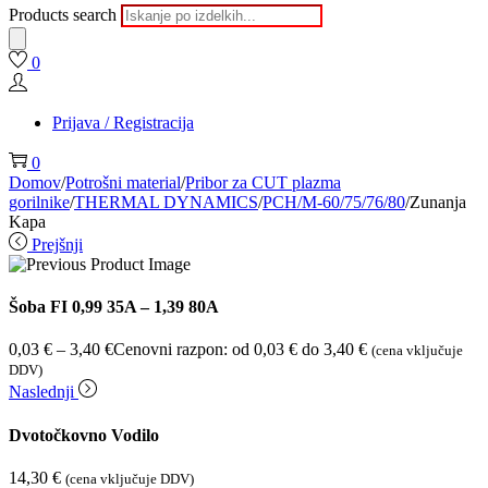
Products search
0
Prijava / Registracija
0
Domov
/
Potrošni material
/
Pribor za CUT plazma
gorilnike
/
THERMAL DYNAMICS
/
PCH/M-60/75/76/80
/
Zunanja
Kapa
Prejšnji
Šoba FI 0,99 35A – 1,39 80A
0,03
€
–
3,40
€
Cenovni razpon: od 0,03 € do 3,40 €
(cena vključuje
DDV)
Naslednji
Dvotočkovno Vodilo
14,30
€
(cena vključuje DDV)