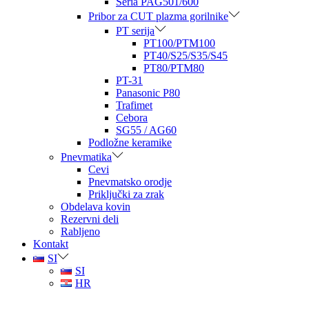
Seria PAG501/600
Pribor za CUT plazma gorilnike
PT serija
PT100/PTM100
PT40/S25/S35/S45
PT80/PTM80
PT-31
Panasonic P80
Trafimet
Cebora
SG55 / AG60
Podložne keramike
Pnevmatika
Cevi
Pnevmatsko orodje
Priključki za zrak
Obdelava kovin
Rezervni deli
Rabljeno
Kontakt
SI
SI
HR