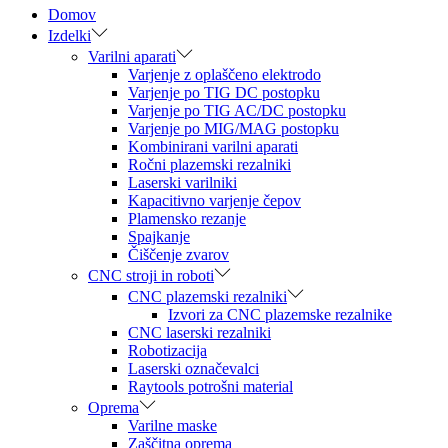
Domov
Izdelki
Varilni aparati
Varjenje z oplaščeno elektrodo
Varjenje po TIG DC postopku
Varjenje po TIG AC/DC postopku
Varjenje po MIG/MAG postopku
Kombinirani varilni aparati
Ročni plazemski rezalniki
Laserski varilniki
Kapacitivno varjenje čepov
Plamensko rezanje
Spajkanje
Čiščenje zvarov
CNC stroji in roboti
CNC plazemski rezalniki
Izvori za CNC plazemske rezalnike
CNC laserski rezalniki
Robotizacija
Laserski označevalci
Raytools potrošni material
Oprema
Varilne maske
Zaščitna oprema