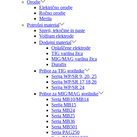
Orodje
Električno orodje
Ročno orodje
Merila
Potrošni material
Spreji, tekočine in paste
Volfram elektrode
Dodajni material
Oplaščene elektrode
TIG varilna žica
MIG/MAG varilna žica
Durafix
Pribor za TIG gorilnike
Serija WP/SR 9, 20, 25
Serija WP/SR 17,18,26
Serija WP/SR 24
Pribor za MIG/MAG gorilnike
Seria MB10/MB14
Serija MB15
Seria MB24
Seria MB25
Seria MB36
Seria MB501
Seria PAG250