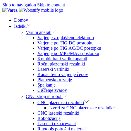
Skip to navigation
Skip to content
Domov
Izdelki
Varilni aparati
Varjenje z oplaščeno elektrodo
Varjenje po TIG DC postopku
Varjenje po TIG AC/DC postopku
Varjenje po MIG/MAG postopku
Kombinirani varilni aparati
Ročni plazemski rezalniki
Laserski varilniki
Kapacitivno varjenje čepov
Plamensko rezanje
Spajkanje
Čiščenje zvarov
CNC stroji in roboti
CNC plazemski rezalniki
Izvori za CNC plazemske rezalnike
CNC laserski rezalniki
Robotizacija
Laserski označevalci
Raytools potrošni material