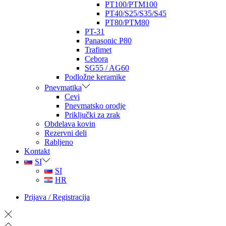
PT100/PTM100
PT40/S25/S35/S45
PT80/PTM80
PT-31
Panasonic P80
Trafimet
Cebora
SG55 / AG60
Podložne keramike
Pnevmatika
Cevi
Pnevmatsko orodje
Priključki za zrak
Obdelava kovin
Rezervni deli
Rabljeno
Kontakt
SI
SI
HR
Prijava / Registracija