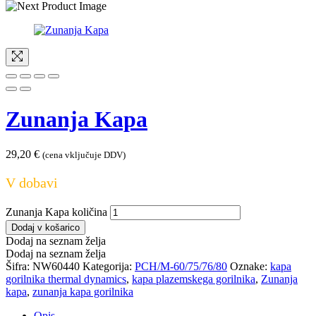
Zunanja Kapa
29,20
€
(cena vključuje DDV)
V dobavi
Zunanja Kapa količina
Dodaj v košarico
Dodaj na seznam želja
Dodaj na seznam želja
Šifra:
NW60440
Kategorija:
PCH/M-60/75/76/80
Oznake:
kapa
gorilnika thermal dynamics
,
kapa plazemskega gorilnika
,
Zunanja
kapa
,
zunanja kapa gorilnika
Opis