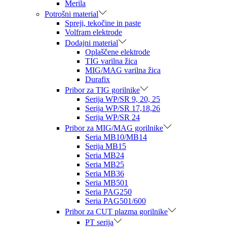
Merila
Potrošni material
Spreji, tekočine in paste
Volfram elektrode
Dodajni material
Oplaščene elektrode
TIG varilna žica
MIG/MAG varilna žica
Durafix
Pribor za TIG gorilnike
Serija WP/SR 9, 20, 25
Serija WP/SR 17,18,26
Serija WP/SR 24
Pribor za MIG/MAG gorilnike
Seria MB10/MB14
Serija MB15
Seria MB24
Seria MB25
Seria MB36
Seria MB501
Seria PAG250
Seria PAG501/600
Pribor za CUT plazma gorilnike
PT serija