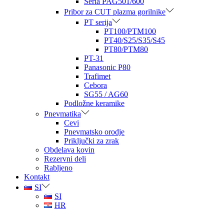
Seria PAG501/600
Pribor za CUT plazma gorilnike
PT serija
PT100/PTM100
PT40/S25/S35/S45
PT80/PTM80
PT-31
Panasonic P80
Trafimet
Cebora
SG55 / AG60
Podložne keramike
Pnevmatika
Cevi
Pnevmatsko orodje
Priključki za zrak
Obdelava kovin
Rezervni deli
Rabljeno
Kontakt
SI
SI
HR