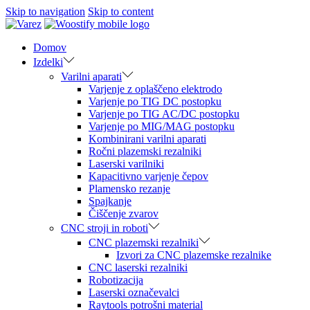
Skip to navigation
Skip to content
Domov
Izdelki
Varilni aparati
Varjenje z oplaščeno elektrodo
Varjenje po TIG DC postopku
Varjenje po TIG AC/DC postopku
Varjenje po MIG/MAG postopku
Kombinirani varilni aparati
Ročni plazemski rezalniki
Laserski varilniki
Kapacitivno varjenje čepov
Plamensko rezanje
Spajkanje
Čiščenje zvarov
CNC stroji in roboti
CNC plazemski rezalniki
Izvori za CNC plazemske rezalnike
CNC laserski rezalniki
Robotizacija
Laserski označevalci
Raytools potrošni material