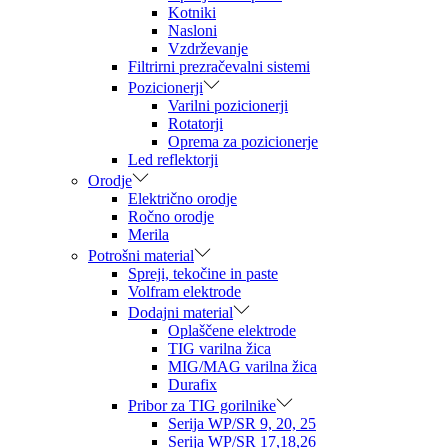
Kotniki
Nasloni
Vzdrževanje
Filtrirni prezračevalni sistemi
Pozicionerji
Varilni pozicionerji
Rotatorji
Oprema za pozicionerje
Led reflektorji
Orodje
Električno orodje
Ročno orodje
Merila
Potrošni material
Spreji, tekočine in paste
Volfram elektrode
Dodajni material
Oplaščene elektrode
TIG varilna žica
MIG/MAG varilna žica
Durafix
Pribor za TIG gorilnike
Serija WP/SR 9, 20, 25
Serija WP/SR 17,18,26