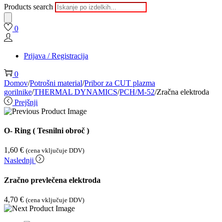
Products search
0
Prijava / Registracija
0
Domov
/
Potrošni material
/
Pribor za CUT plazma
gorilnike
/
THERMAL DYNAMICS
/
PCH/M-52
/
Zračna elektroda
Prejšnji
O- Ring ( Tesnilni obroč )
1,60
€
(cena vključuje DDV)
Naslednji
Zračno prevlečena elektroda
4,70
€
(cena vključuje DDV)