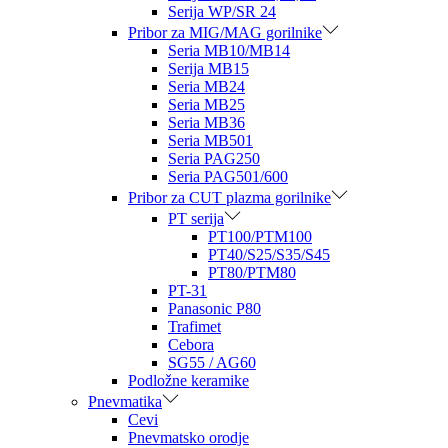
Serija WP/SR 24
Pribor za MIG/MAG gorilnike
Seria MB10/MB14
Serija MB15
Seria MB24
Seria MB25
Seria MB36
Seria MB501
Seria PAG250
Seria PAG501/600
Pribor za CUT plazma gorilnike
PT serija
PT100/PTM100
PT40/S25/S35/S45
PT80/PTM80
PT-31
Panasonic P80
Trafimet
Cebora
SG55 / AG60
Podložne keramike
Pnevmatika
Cevi
Pnevmatsko orodje