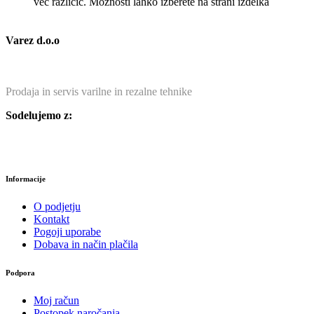
več različic. Možnosti lahko izberete na strani izdelka
Varez d.o.o
Prodaja in servis varilne in rezalne tehnike
Sodelujemo z:
Informacije
O podjetju
Kontakt
Pogoji uporabe
Dobava in način plačila
Podpora
Moj račun
Postopek naročanja