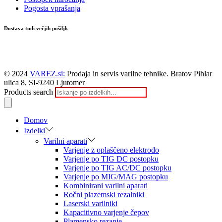
Pogosta vprašanja
Dostava tudi večjih pošiljk
© 2024
VAREZ.si:
Prodaja in servis varilne tehnike. Bratov Pihlar
ulica 8, SI-9240 Ljutomer
Products search
Domov
Izdelki
Varilni aparati
Varjenje z oplaščeno elektrodo
Varjenje po TIG DC postopku
Varjenje po TIG AC/DC postopku
Varjenje po MIG/MAG postopku
Kombinirani varilni aparati
Ročni plazemski rezalniki
Laserski varilniki
Kapacitivno varjenje čepov
Plamensko rezanje