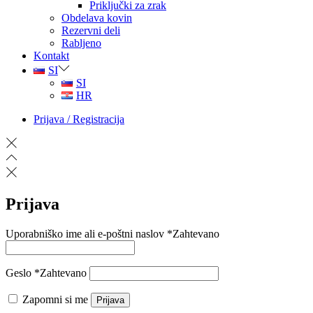
Priključki za zrak
Obdelava kovin
Rezervni deli
Rabljeno
Kontakt
SI
SI
HR
Prijava / Registracija
Prijava
Uporabniško ime ali e-poštni naslov
*
Zahtevano
Geslo
*
Zahtevano
Zapomni si me
Prijava