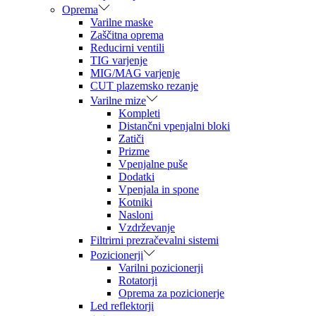
Oprema
Varilne maske
Zaščitna oprema
Reducirni ventili
TIG varjenje
MIG/MAG varjenje
CUT plazemsko rezanje
Varilne mize
Kompleti
Distančni vpenjalni bloki
Zatiči
Prizme
Vpenjalne puše
Dodatki
Vpenjala in spone
Kotniki
Nasloni
Vzdrževanje
Filtrirni prezračevalni sistemi
Pozicionerji
Varilni pozicionerji
Rotatorji
Oprema za pozicionerje
Led reflektorji