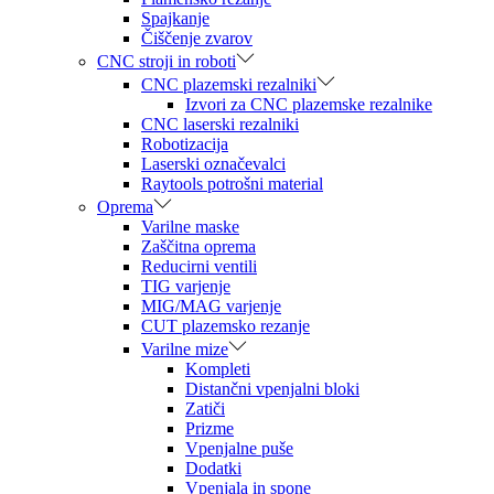
Spajkanje
Čiščenje zvarov
CNC stroji in roboti
CNC plazemski rezalniki
Izvori za CNC plazemske rezalnike
CNC laserski rezalniki
Robotizacija
Laserski označevalci
Raytools potrošni material
Oprema
Varilne maske
Zaščitna oprema
Reducirni ventili
TIG varjenje
MIG/MAG varjenje
CUT plazemsko rezanje
Varilne mize
Kompleti
Distančni vpenjalni bloki
Zatiči
Prizme
Vpenjalne puše
Dodatki
Vpenjala in spone