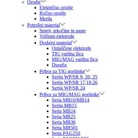
Orodje
Električno orodje
Ročno orodje
Merila
Potrošni material
Spreji, tekočine in paste
Volfram elektrode
Dodajni material
Oplaščene elektrode
TIG varilna žica
MIG/MAG varilna žica
Durafix
Pribor za TIG gorilnike
Serija WP/SR 9, 20, 25
Serija WP/SR 17,18,26
Serija WP/SR 24
Pribor za MIG/MAG gorilnike
Seria MB10/MB14
Serija MB15
Seria MB24
Seria MB25
Seria MB36
Seria MB501
Seria PAG250