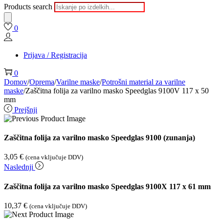
Products search
0
Prijava / Registracija
0
Domov
/
Oprema
/
Varilne maske
/
Potrošni material za varilne
maske
/
Zaščitna folija za varilno masko Speedglas 9100V 117 x 50
mm
Prejšnji
Zaščitna folija za varilno masko Speedglas 9100 (zunanja)
3,05
€
(cena vključuje DDV)
Naslednji
Zaščitna folija za varilno masko Speedglas 9100X 117 x 61 mm
10,37
€
(cena vključuje DDV)