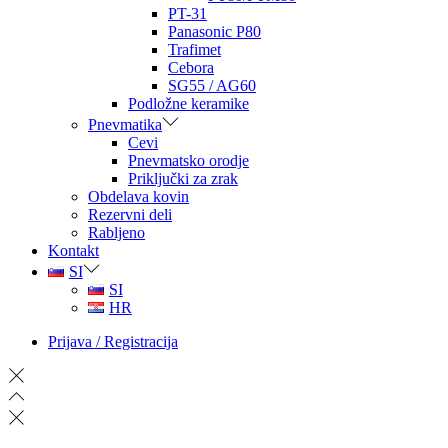
PT-31
Panasonic P80
Trafimet
Cebora
SG55 / AG60
Podložne keramike
Pnevmatika
Cevi
Pnevmatsko orodje
Priključki za zrak
Obdelava kovin
Rezervni deli
Rabljeno
Kontakt
SI
SI
HR
Prijava / Registracija