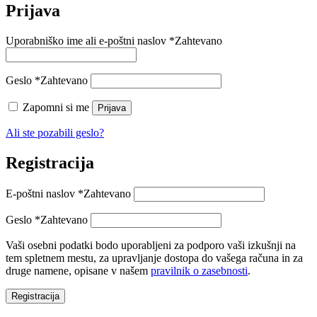
Prijava
Uporabniško ime ali e-poštni naslov
*
Zahtevano
Geslo
*
Zahtevano
Zapomni si me
Prijava
Ali ste pozabili geslo?
Registracija
E-poštni naslov
*
Zahtevano
Geslo
*
Zahtevano
Vaši osebni podatki bodo uporabljeni za podporo vaši izkušnji na
tem spletnem mestu, za upravljanje dostopa do vašega računa in za
druge namene, opisane v našem
pravilnik o zasebnosti
.
Registracija