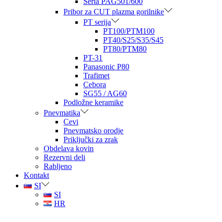
Seria PAG501/600
Pribor za CUT plazma gorilnike
PT serija
PT100/PTM100
PT40/S25/S35/S45
PT80/PTM80
PT-31
Panasonic P80
Trafimet
Cebora
SG55 / AG60
Podložne keramike
Pnevmatika
Cevi
Pnevmatsko orodje
Priključki za zrak
Obdelava kovin
Rezervni deli
Rabljeno
Kontakt
SI
SI
HR