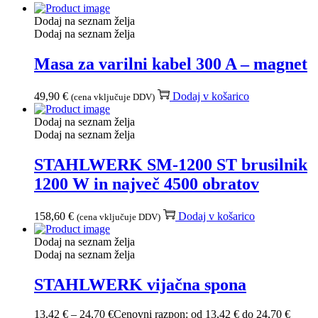
Dodaj na seznam želja
Dodaj na seznam želja
Masa za varilni kabel 300 A – magnet
49,90
€
Dodaj v košarico
(cena vključuje DDV)
Dodaj na seznam želja
Dodaj na seznam želja
STAHLWERK SM-1200 ST brusilnik
1200 W in največ 4500 obratov
158,60
€
Dodaj v košarico
(cena vključuje DDV)
Dodaj na seznam želja
Dodaj na seznam želja
STAHLWERK vijačna spona
13,42
€
–
24,70
€
Cenovni razpon: od 13,42 € do 24,70 €