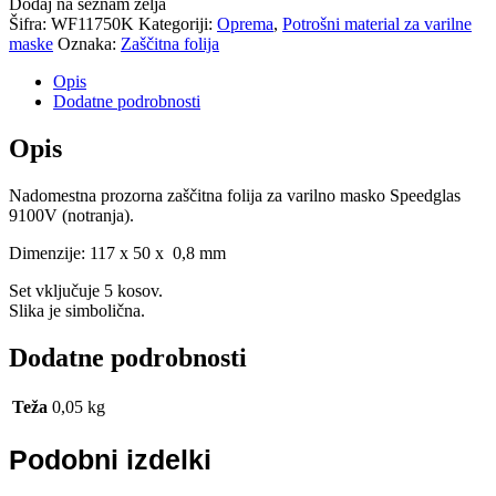
Dodaj na seznam želja
Šifra:
WF11750K
Kategoriji:
Oprema
,
Potrošni material za varilne
maske
Oznaka:
Zaščitna folija
Opis
Dodatne podrobnosti
Opis
Nadomestna prozorna zaščitna folija za varilno masko Speedglas
9100V (notranja).
Dimenzije: 117 x 50 x 0,8 mm
Set vključuje 5 kosov.
Slika je simbolična.
Dodatne podrobnosti
Teža
0,05 kg
Podobni izdelki