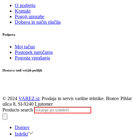
O podjetju
Kontakt
Pogoji uporabe
Dobava in način plačila
Podpora
Moj račun
Postopek naročanja
Pogosta vprašanja
Dostava tudi večjih pošiljk
© 2024
VAREZ.si:
Prodaja in servis varilne tehnike. Bratov Pihlar
ulica 8, SI-9240 Ljutomer
Products search
Domov
Izdelki