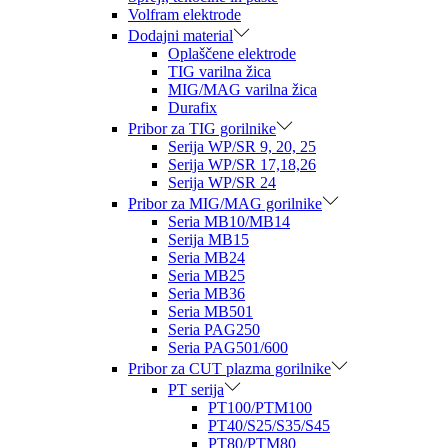
Volfram elektrode
Dodajni material
Oplaščene elektrode
TIG varilna žica
MIG/MAG varilna žica
Durafix
Pribor za TIG gorilnike
Serija WP/SR 9, 20, 25
Serija WP/SR 17,18,26
Serija WP/SR 24
Pribor za MIG/MAG gorilnike
Seria MB10/MB14
Serija MB15
Seria MB24
Seria MB25
Seria MB36
Seria MB501
Seria PAG250
Seria PAG501/600
Pribor za CUT plazma gorilnike
PT serija
PT100/PTM100
PT40/S25/S35/S45
PT80/PTM80