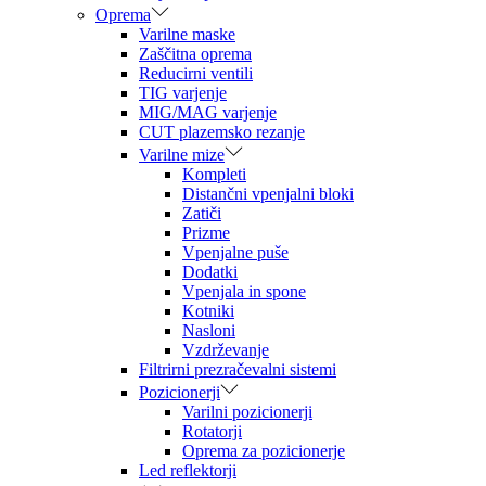
Oprema
Varilne maske
Zaščitna oprema
Reducirni ventili
TIG varjenje
MIG/MAG varjenje
CUT plazemsko rezanje
Varilne mize
Kompleti
Distančni vpenjalni bloki
Zatiči
Prizme
Vpenjalne puše
Dodatki
Vpenjala in spone
Kotniki
Nasloni
Vzdrževanje
Filtrirni prezračevalni sistemi
Pozicionerji
Varilni pozicionerji
Rotatorji
Oprema za pozicionerje
Led reflektorji