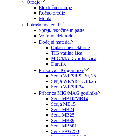
Orodje
Električno orodje
Ročno orodje
Merila
Potrošni material
Spreji, tekočine in paste
Volfram elektrode
Dodajni material
Oplaščene elektrode
TIG varilna žica
MIG/MAG varilna žica
Durafix
Pribor za TIG gorilnike
Serija WP/SR 9, 20, 25
Serija WP/SR 17,18,26
Serija WP/SR 24
Pribor za MIG/MAG gorilnike
Seria MB10/MB14
Serija MB15
Seria MB24
Seria MB25
Seria MB36
Seria MB501
Seria PAG250