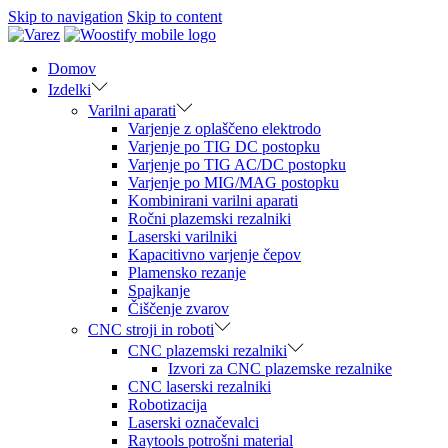
Skip to navigation
Skip to content
Domov
Izdelki
Varilni aparati
Varjenje z oplaščeno elektrodo
Varjenje po TIG DC postopku
Varjenje po TIG AC/DC postopku
Varjenje po MIG/MAG postopku
Kombinirani varilni aparati
Ročni plazemski rezalniki
Laserski varilniki
Kapacitivno varjenje čepov
Plamensko rezanje
Spajkanje
Čiščenje zvarov
CNC stroji in roboti
CNC plazemski rezalniki
Izvori za CNC plazemske rezalnike
CNC laserski rezalniki
Robotizacija
Laserski označevalci
Raytools potrošni material