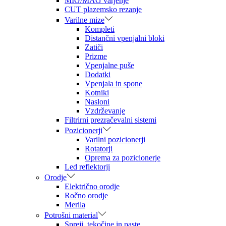
MIG/MAG varjenje
CUT plazemsko rezanje
Varilne mize
Kompleti
Distančni vpenjalni bloki
Zatiči
Prizme
Vpenjalne puše
Dodatki
Vpenjala in spone
Kotniki
Nasloni
Vzdrževanje
Filtrirni prezračevalni sistemi
Pozicionerji
Varilni pozicionerji
Rotatorji
Oprema za pozicionerje
Led reflektorji
Orodje
Električno orodje
Ročno orodje
Merila
Potrošni material
Spreji, tekočine in paste