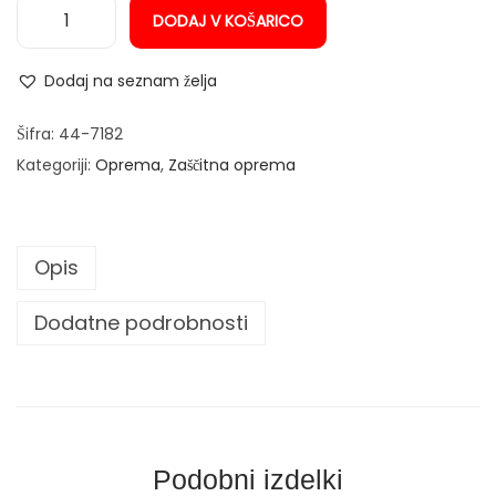
DODAJ V KOŠARICO
n
Z
a
Dodaj na seznam želja
š
č
Šifra:
44-7182
i
Kategoriji:
Oprema
,
Zaščitna oprema
t
a
z
Opis
a
v
Dodatne podrobnosti
r
a
t
i
z
Podobni izdelki