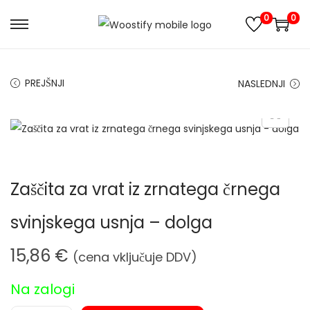
0
0
S
S
k
k
i
i
PREJŠNJI
NASLEDNJI
p
p
t
t
o
o
n
c
a
o
Zaščita za vrat iz zrnatega črnega
v
n
i
t
svinjskega usnja – dolga
g
e
a
n
15,86
€
(cena vključuje DDV)
t
t
i
Na zalogi
o