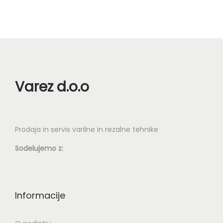
9
o
9
ž
n
€
o
s
t
Varez d.o.o
i
l
a
Prodaja in servis varilne in rezalne tehnike
h
Sodelujemo z:
k
o
i
z
Informacije
b
e