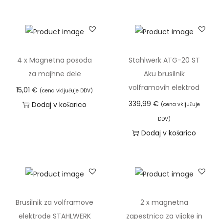
z
r
n
a
t
4 x Magnetna posoda
Stahlwerk ATG-20 ST
e
za majhne dele
Aku brusilnik
g
volframovih elektrod
15,01
€
(cena vključuje DDV)
a
339,99
€
Dodaj v košarico
(cena vključuje
č
DDV)
r
Dodaj v košarico
n
e
g
a
s
Brusilnik za volframove
2 x magnetna
v
elektrode STAHLWERK
zapestnica za vijake in