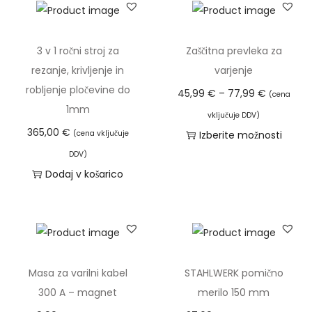
l
g
a
3 v 1 ročni stroj za
Zaščitna prevleka za
k
rezanje, krivljenje in
varjenje
o
robljenje pločevine do
C
45,99
€
–
77,99
€
(cena
l
1mm
e
vključuje DDV)
i
n
365,00
€
(cena vključuje
Izberite možnosti
č
o
T
DDV)
i
v
a
Dodaj v košarico
n
n
i
a
i
z
r
d
a
e
z
l
Masa za varilni kabel
STAHLWERK pomično
p
e
300 A – magnet
merilo 150 mm
o
k