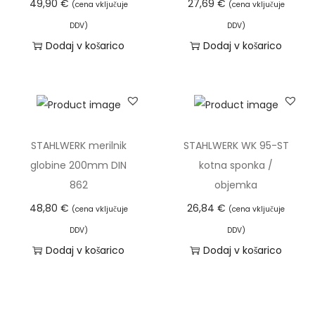
49,90
€
27,69
€
(cena vključuje
(cena vključuje
n
i
DDV)
DDV)
:
m
Dodaj v košarico
Dodaj v košarico
o
a
d
v
4
e
5
č
,
r
STAHLWERK merilnik
STAHLWERK WK 95-ST
9
a
globine 200mm DIN
kotna sponka /
9
z
862
objemka
l
48,80
€
26,84
€
(cena vključuje
(cena vključuje
€
i
d
DDV)
DDV)
č
Dodaj v košarico
Dodaj v košarico
o
i
7
c
7
.
,
M