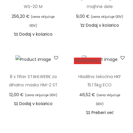
i
WS-20 M
majhne dele
n
256,20
€
9,00
€
(cena vključuje
(cena vključuje DDV)
j
Dodaj v košarico
s
DDV)
Dodaj v košarico
k
e
g
a
RAZPRODANO!
u
s
8 x filter STAHLWERK za
Hladilna tekočina HKF
n
dihalno masko HM-2 ST
15.1 5kg ECO
j
12,00
€
46,52
€
(cena vključuje DDV)
(cena vključuje
a
Dodaj v košarico
DDV)
-
Preberi več
d
o