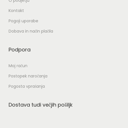
O podjetju
r
Kontakt
e
Pogoji uporabe
t
e
Dobava in način plačila
n
a
Podpora
s
t
Moj račun
r
Postopek naročanja
a
Pogosta vprašanja
n
i
i
Dostava tudi večjih pošiljk
z
d
e