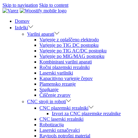
Skip to navigation
Skip to content
Domov
Izdelki
Varilni aparati
Varjenje z oplaščeno elektrodo
Varjenje po TIG DC postopku
Varjenje po TIG AC/DC postopku
Varjenje po MIG/MAG postopku
Kombinirani varilni aparati
Ročni plazemski rezalniki
Laserski varilniki
Kapacitivno varjenje čepov
Plamensko rezanje
Spajkanje
Čiščenje zvarov
CNC stroji in roboti
CNC plazemski rezalniki
Izvori za CNC plazemske rezalnike
CNC laserski rezalniki
Robotizacija
Laserski označevalci
Raytools potrošni material