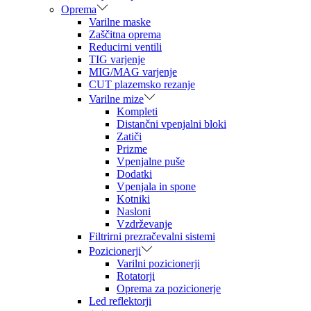
Oprema
Varilne maske
Zaščitna oprema
Reducirni ventili
TIG varjenje
MIG/MAG varjenje
CUT plazemsko rezanje
Varilne mize
Kompleti
Distančni vpenjalni bloki
Zatiči
Prizme
Vpenjalne puše
Dodatki
Vpenjala in spone
Kotniki
Nasloni
Vzdrževanje
Filtrirni prezračevalni sistemi
Pozicionerji
Varilni pozicionerji
Rotatorji
Oprema za pozicionerje
Led reflektorji