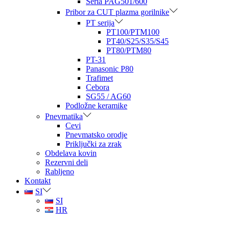
Seria PAG501/600
Pribor za CUT plazma gorilnike
PT serija
PT100/PTM100
PT40/S25/S35/S45
PT80/PTM80
PT-31
Panasonic P80
Trafimet
Cebora
SG55 / AG60
Podložne keramike
Pnevmatika
Cevi
Pnevmatsko orodje
Priključki za zrak
Obdelava kovin
Rezervni deli
Rabljeno
Kontakt
SI
SI
HR