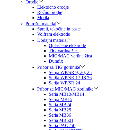
Orodje
Električno orodje
Ročno orodje
Merila
Potrošni material
Spreji, tekočine in paste
Volfram elektrode
Dodajni material
Oplaščene elektrode
TIG varilna žica
MIG/MAG varilna žica
Durafix
Pribor za TIG gorilnike
Serija WP/SR 9, 20, 25
Serija WP/SR 17,18,26
Serija WP/SR 24
Pribor za MIG/MAG gorilnike
Seria MB10/MB14
Serija MB15
Seria MB24
Seria MB25
Seria MB36
Seria MB501
Seria PAG250