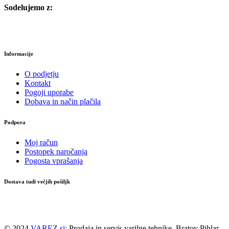
Sodelujemo z:
Informacije
O podjetju
Kontakt
Pogoji uporabe
Dobava in način plačila
Podpora
Moj račun
Postopek naročanja
Pogosta vprašanja
Dostava tudi večjih pošiljk
© 2024
VAREZ.si:
Prodaja in servis varilne tehnike. Bratov Pihlar