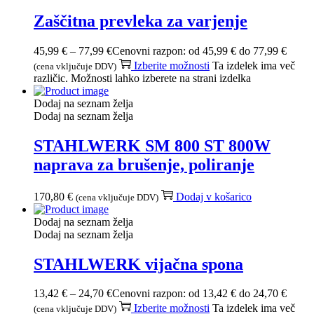
Zaščitna prevleka za varjenje
45,99
€
–
77,99
€
Cenovni razpon: od 45,99 € do 77,99 €
Izberite možnosti
Ta izdelek ima več
(cena vključuje DDV)
različic. Možnosti lahko izberete na strani izdelka
Dodaj na seznam želja
Dodaj na seznam želja
STAHLWERK SM 800 ST 800W
naprava za brušenje, poliranje
170,80
€
Dodaj v košarico
(cena vključuje DDV)
Dodaj na seznam želja
Dodaj na seznam želja
STAHLWERK vijačna spona
13,42
€
–
24,70
€
Cenovni razpon: od 13,42 € do 24,70 €
Izberite možnosti
Ta izdelek ima več
(cena vključuje DDV)