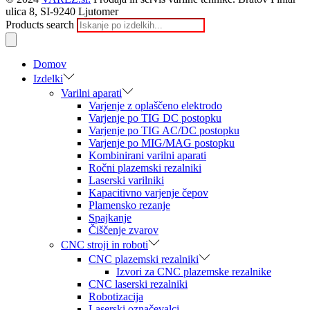
ulica 8, SI-9240 Ljutomer
Products search
Domov
Izdelki
Varilni aparati
Varjenje z oplaščeno elektrodo
Varjenje po TIG DC postopku
Varjenje po TIG AC/DC postopku
Varjenje po MIG/MAG postopku
Kombinirani varilni aparati
Ročni plazemski rezalniki
Laserski varilniki
Kapacitivno varjenje čepov
Plamensko rezanje
Spajkanje
Čiščenje zvarov
CNC stroji in roboti
CNC plazemski rezalniki
Izvori za CNC plazemske rezalnike
CNC laserski rezalniki
Robotizacija
Laserski označevalci