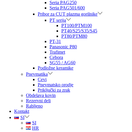
Seria PAG250
Seria PAG501/600
Pribor za CUT plazma gorilnike
PT serija
PT100/PTM100
PT40/S25/S35/S45
PT80/PTM80
PT-31
Panasonic P80
Trafimet
Cebora
SG55 / AG60
Podložne keramike
Pnevmatika
Cevi
Pnevmatsko orodje
Priključki za zrak
Obdelava kovin
Rezervni deli
Rabljeno
Kontakt
SI
SI
HR