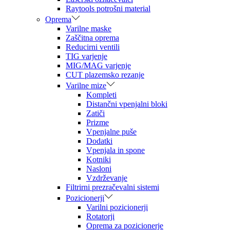
Raytools potrošni material
Oprema
Varilne maske
Zaščitna oprema
Reducirni ventili
TIG varjenje
MIG/MAG varjenje
CUT plazemsko rezanje
Varilne mize
Kompleti
Distančni vpenjalni bloki
Zatiči
Prizme
Vpenjalne puše
Dodatki
Vpenjala in spone
Kotniki
Nasloni
Vzdrževanje
Filtrirni prezračevalni sistemi
Pozicionerji
Varilni pozicionerji
Rotatorji
Oprema za pozicionerje