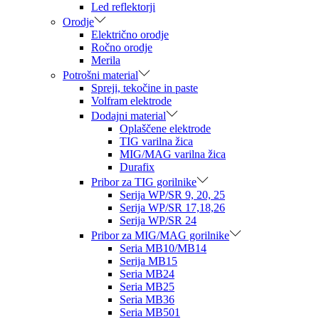
Led reflektorji
Orodje
Električno orodje
Ročno orodje
Merila
Potrošni material
Spreji, tekočine in paste
Volfram elektrode
Dodajni material
Oplaščene elektrode
TIG varilna žica
MIG/MAG varilna žica
Durafix
Pribor za TIG gorilnike
Serija WP/SR 9, 20, 25
Serija WP/SR 17,18,26
Serija WP/SR 24
Pribor za MIG/MAG gorilnike
Seria MB10/MB14
Serija MB15
Seria MB24
Seria MB25
Seria MB36
Seria MB501