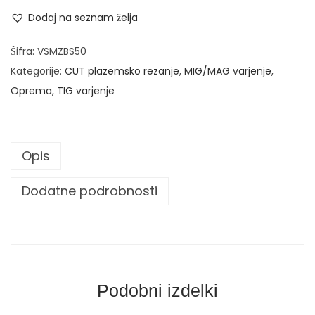
i
n
Dodaj na seznam želja
j
a
Šifra:
VSMZBS50
č
Kategorije:
CUT plazemsko rezanje
,
MIG/MAG varjenje
,
n
Oprema
,
TIG varjenje
a
s
p
Opis
o
n
Dodatne podrobnosti
a
m
a
s
a
Podobni izdelki
Z