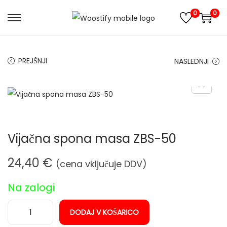
0
0
S
S
k
k
i
i
PREJŠNJI
NASLEDNJI
p
p
t
t
o
o
n
c
a
o
Vijačna spona masa ZBS-50
v
n
i
t
24,40
€
(cena vključuje DDV)
g
e
a
n
Na zalogi
t
t
i
DODAJ V KOŠARICO
V
o