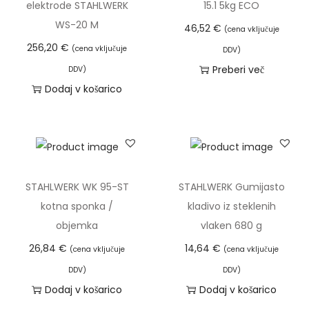
elektrode STAHLWERK
15.1 5kg ECO
WS-20 M
46,52
€
(cena vključuje
256,20
€
(cena vključuje
DDV)
Preberi več
DDV)
Dodaj v košarico
STAHLWERK WK 95-ST
STAHLWERK Gumijasto
kotna sponka /
kladivo iz steklenih
objemka
vlaken 680 g
26,84
€
14,64
€
(cena vključuje
(cena vključuje
DDV)
DDV)
Dodaj v košarico
Dodaj v košarico