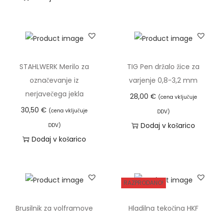
STAHLWERK Merilo za
TIG Pen držalo žice za
označevanje iz
varjenje 0,8-3,2 mm
nerjavečega jekla
28,00
€
(cena vključuje
30,50
€
(cena vključuje
DDV)
Dodaj v košarico
DDV)
Dodaj v košarico
RAZPRODANO!
Brusilnik za volframove
Hladilna tekočina HKF