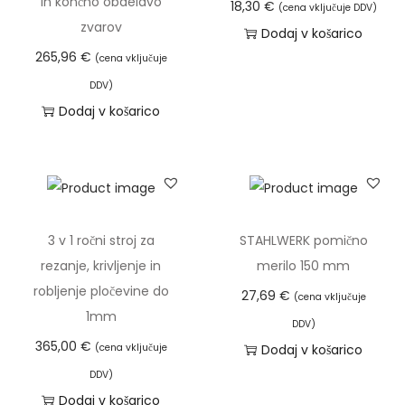
in končno obdelavo
18,30
€
(cena vključuje DDV)
zvarov
Dodaj v košarico
265,96
€
(cena vključuje
DDV)
Dodaj v košarico
3 v 1 ročni stroj za
STAHLWERK pomično
rezanje, krivljenje in
merilo 150 mm
robljenje pločevine do
27,69
€
(cena vključuje
1mm
DDV)
365,00
€
(cena vključuje
Dodaj v košarico
DDV)
Dodaj v košarico