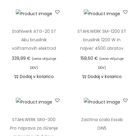
B
S
-
5
Stahlwerk ATG-20 ST
STAHLWERK SM-1200 ST
0
Aku brusilnik
brusilnik 1200 W in
k
volframovih elektrod
največ 4500 obratov
o
339,99
€
158,60
€
(cena vključuje
(cena vključuje
l
DDV)
DDV)
i
Dodaj v košarico
Dodaj v košarico
č
i
n
a
STAHLWERK SRG-300
Zaščitna očala Essab
Pro naprava za čiščenje
DIN5