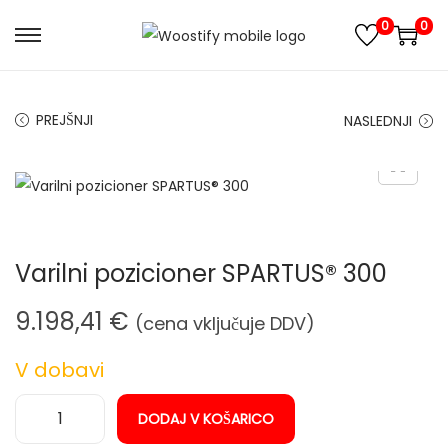
0
0
S
S
k
k
i
i
PREJŠNJI
NASLEDNJI
p
p
t
t
o
o
n
c
a
o
Varilni pozicioner SPARTUS® 300
v
n
i
t
9.198,41
€
(cena vključuje DDV)
g
e
a
n
V dobavi
t
t
i
DODAJ V KOŠARICO
V
o