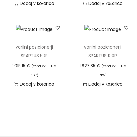
Dodaj v košarico
Dodaj v košarico
i
n
a
Varilni pozicionerji
Varilni pozicionerji
SPARTUS 50P
SPARTUS 100P
1.015,15
€
1.827,35
€
(cena vključuje
(cena vključuje
DDV)
DDV)
Dodaj v košarico
Dodaj v košarico