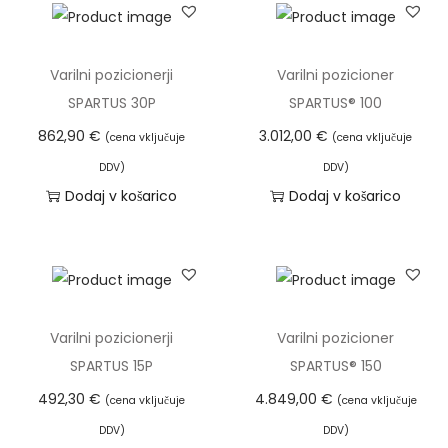
S
P
A
Varilni pozicionerji
Varilni pozicioner
R
SPARTUS 30P
SPARTUS® 100
T
862,90
€
3.012,00
€
(cena vključuje
(cena vključuje
U
DDV)
DDV)
S
Dodaj v košarico
Dodaj v košarico
®
3
0
0
k
Varilni pozicionerji
Varilni pozicioner
o
SPARTUS 15P
SPARTUS® 150
l
492,30
€
4.849,00
€
(cena vključuje
(cena vključuje
i
č
DDV)
DDV)