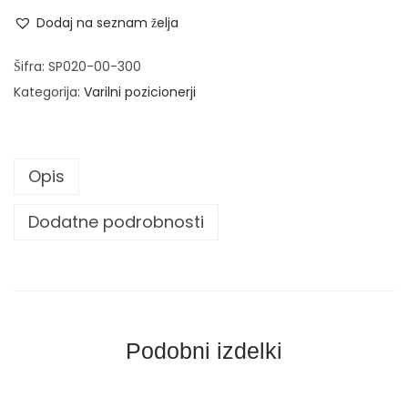
a
n
Dodaj na seznam želja
r
i
Šifra:
SP020-00-300
l
Kategorija:
Varilni pozicionerji
n
i
p
Opis
o
z
Dodatne podrobnosti
i
c
i
o
n
Podobni izdelki
e
r