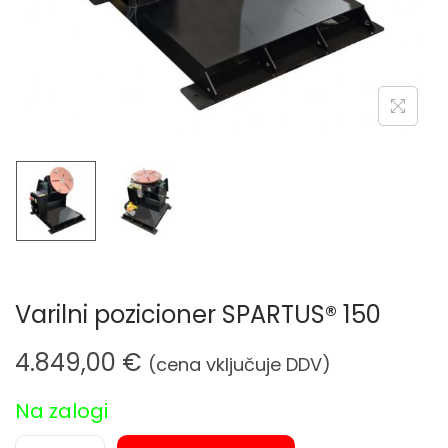
n
Varilni pozicioner SPARTUS® 150
4.849,00
€
(cena vključuje DDV)
Na zalogi