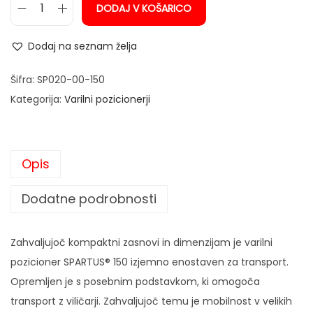
DODAJ V KOŠARICO
V
a
Dodaj na seznam želja
r
i
Šifra:
SP020-00-150
l
Kategorija:
Varilni pozicionerji
n
i
p
Opis
o
z
Dodatne podrobnosti
i
c
Zahvaljujoč kompaktni zasnovi in ​​dimenzijam je varilni
i
pozicioner SPARTUS® 150 izjemno enostaven za transport.
o
Opremljen je s posebnim podstavkom, ki omogoča
n
transport z viličarji. Zahvaljujoč temu je mobilnost v velikih
e