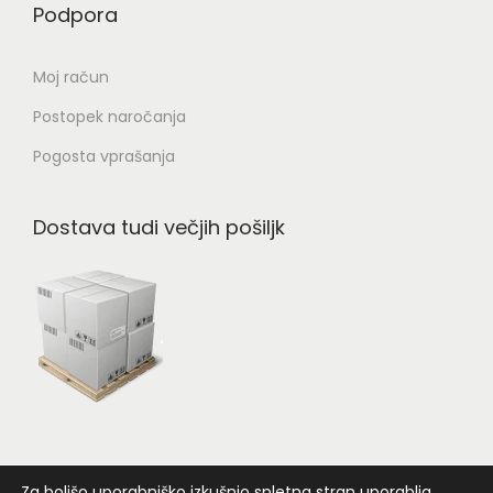
Podpora
Moj račun
Postopek naročanja
Pogosta vprašanja
Dostava tudi večjih pošiljk
Za boljšo uporabniško izkušnjo spletna stran uporablja