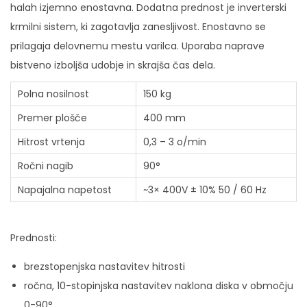
halah izjemno enostavna. Dodatna prednost je inverterski
r
krmilni sistem, ki zagotavlja zanesljivost. Enostavno se
S
prilagaja delovnemu mestu varilca. Uporaba naprave
P
bistveno izboljša udobje in skrajša čas dela.
A
R
Polna nosilnost
150 kg
T
Premer plošče
400 mm
U
Hitrost vrtenja
0,3 – 3 o/min
S
Ročni nagib
90°
®
1
Napajalna napetost
~3× 400V ± 10% 50 / 60 Hz
5
0
Prednosti:
k
o
brezstopenjska nastavitev hitrosti
l
ročna, 10-stopinjska nastavitev naklona diska v območju
i
0-90°