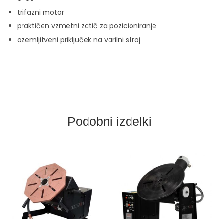
č
trifazni motor
i
praktičen vzmetni zatič za pozicioniranje
n
ozemljitveni priključek na varilni stroj
a
Podobni izdelki