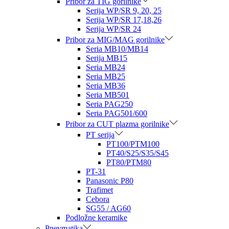
Pribor za TIG gorilnike
Serija WP/SR 9, 20, 25
Serija WP/SR 17,18,26
Serija WP/SR 24
Pribor za MIG/MAG gorilnike
Seria MB10/MB14
Serija MB15
Seria MB24
Seria MB25
Seria MB36
Seria MB501
Seria PAG250
Seria PAG501/600
Pribor za CUT plazma gorilnike
PT serija
PT100/PTM100
PT40/S25/S35/S45
PT80/PTM80
PT-31
Panasonic P80
Trafimet
Cebora
SG55 / AG60
Podložne keramike
Pnevmatika