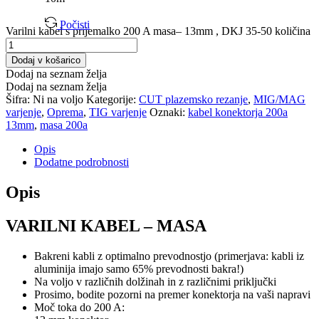
Počisti
Varilni kabel s prijemalko 200 A masa– 13mm , DKJ 35-50 količina
Dodaj v košarico
Dodaj na seznam želja
Dodaj na seznam želja
Šifra:
Ni na voljo
Kategorije:
CUT plazemsko rezanje
,
MIG/MAG
varjenje
,
Oprema
,
TIG varjenje
Oznaki:
kabel konektorja 200a
13mm
,
masa 200a
Opis
Dodatne podrobnosti
Opis
VARILNI KABEL – MASA
Bakreni kabli z optimalno prevodnostjo (primerjava: kabli iz
aluminija imajo samo 65% prevodnosti bakra!)
Na voljo v različnih dolžinah in z različnimi priključki
Prosimo, bodite pozorni na premer konektorja na vaši napravi
Moč toka do 200 A: