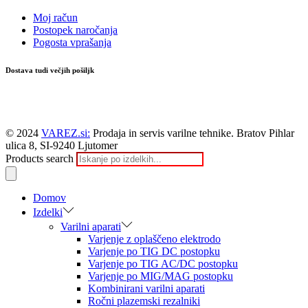
Moj račun
Postopek naročanja
Pogosta vprašanja
Dostava tudi večjih pošiljk
© 2024
VAREZ.si:
Prodaja in servis varilne tehnike. Bratov Pihlar
ulica 8, SI-9240 Ljutomer
Products search
Domov
Izdelki
Varilni aparati
Varjenje z oplaščeno elektrodo
Varjenje po TIG DC postopku
Varjenje po TIG AC/DC postopku
Varjenje po MIG/MAG postopku
Kombinirani varilni aparati
Ročni plazemski rezalniki