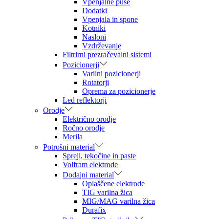
Vpenjalne puše
Dodatki
Vpenjala in spone
Kotniki
Nasloni
Vzdrževanje
Filtrirni prezračevalni sistemi
Pozicionerji
Varilni pozicionerji
Rotatorji
Oprema za pozicionerje
Led reflektorji
Orodje
Električno orodje
Ročno orodje
Merila
Potrošni material
Spreji, tekočine in paste
Volfram elektrode
Dodajni material
Oplaščene elektrode
TIG varilna žica
MIG/MAG varilna žica
Durafix