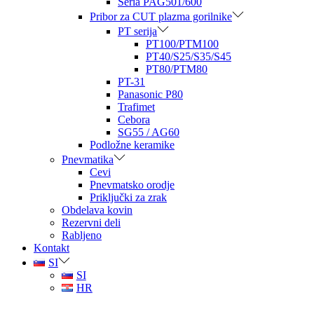
Seria PAG501/600
Pribor za CUT plazma gorilnike
PT serija
PT100/PTM100
PT40/S25/S35/S45
PT80/PTM80
PT-31
Panasonic P80
Trafimet
Cebora
SG55 / AG60
Podložne keramike
Pnevmatika
Cevi
Pnevmatsko orodje
Priključki za zrak
Obdelava kovin
Rezervni deli
Rabljeno
Kontakt
SI
SI
HR