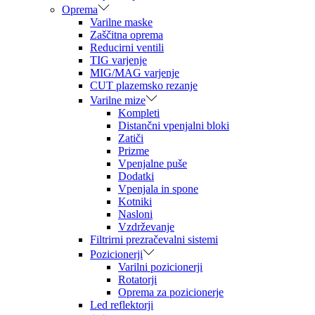
Oprema
Varilne maske
Zaščitna oprema
Reducirni ventili
TIG varjenje
MIG/MAG varjenje
CUT plazemsko rezanje
Varilne mize
Kompleti
Distančni vpenjalni bloki
Zatiči
Prizme
Vpenjalne puše
Dodatki
Vpenjala in spone
Kotniki
Nasloni
Vzdrževanje
Filtrirni prezračevalni sistemi
Pozicionerji
Varilni pozicionerji
Rotatorji
Oprema za pozicionerje
Led reflektorji