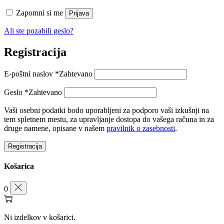
Zapomni si me
Prijava
Ali ste pozabili geslo?
Registracija
E-poštni naslov
*
Zahtevano
Geslo
*
Zahtevano
Vaši osebni podatki bodo uporabljeni za podporo vaši izkušnji na
tem spletnem mestu, za upravljanje dostopa do vašega računa in za
druge namene, opisane v našem
pravilnik o zasebnosti
.
Registracija
Košarica
0
Ni izdelkov v košarici.