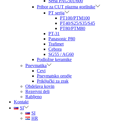
Seria PAG501/600
Pribor za CUT plazma gorilnike
PT serija
PT100/PTM100
PT40/S25/S35/S45
PT80/PTM80
PT-31
Panasonic P80
Trafimet
Cebora
SG55 / AG60
Podložne keramike
Pnevmatika
Cevi
Pnevmatsko orodje
Priključki za zrak
Obdelava kovin
Rezervni deli
Rabljeno
Kontakt
SI
SI
HR