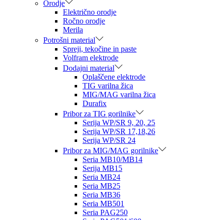
Orodje
Električno orodje
Ročno orodje
Merila
Potrošni material
Spreji, tekočine in paste
Volfram elektrode
Dodajni material
Oplaščene elektrode
TIG varilna žica
MIG/MAG varilna žica
Durafix
Pribor za TIG gorilnike
Serija WP/SR 9, 20, 25
Serija WP/SR 17,18,26
Serija WP/SR 24
Pribor za MIG/MAG gorilnike
Seria MB10/MB14
Serija MB15
Seria MB24
Seria MB25
Seria MB36
Seria MB501
Seria PAG250