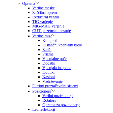
Oprema
Varilne maske
Zaščitna oprema
Reducirni ventili
TIG varjenje
MIG/MAG varjenje
CUT plazemsko rezanje
Varilne mize
Kompleti
Distančni vpenjalni bloki
Zatiči
Prizme
Vpenjalne puše
Dodatki
Vpenjala in spone
Kotniki
Nasloni
Vzdrževanje
Filtrirni prezračevalni sistemi
Pozicionerji
Varilni pozicionerji
Rotatorji
Oprema za pozicionerje
Led reflektorji