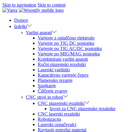
Skip to navigation
Skip to content
Domov
Izdelki
Varilni aparati
Varjenje z oplaščeno elektrodo
Varjenje po TIG DC postopku
Varjenje po TIG AC/DC postopku
Varjenje po MIG/MAG postopku
Kombinirani varilni aparati
Ročni plazemski rezalniki
Laserski varilniki
Kapacitivno varjenje čepov
Plamensko rezanje
Spajkanje
Čiščenje zvarov
CNC stroji in roboti
CNC plazemski rezalniki
Izvori za CNC plazemske rezalnike
CNC laserski rezalniki
Robotizacija
Laserski označevalci
Raytools potrošni material