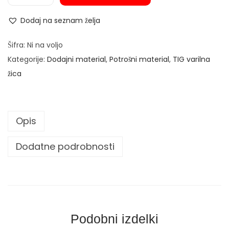
7
a
Dodaj na seznam želja
,
r
0
i
Šifra:
Ni na voljo
0
l
Kategorije:
Dodajni material
,
Potrošni material
,
TIG varilna
n
žica
€
a
d
ž
o
i
Opis
3
c
4
a
Dodatne podrobnosti
,
A
0
l
0
u
m
€
i
Podobni izdelki
n