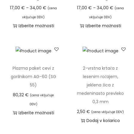
0
z
z
k
€
C
C
o
17,00
€
–
34,00
€
17,00
€
–
34,00
€
(cena
(cena
l
b
i
e
e
s
vključuje DDV)
vključuje DDV)
€
i
e
m
n
n
t
Izberite možnosti
Izberite možnosti
d
č
r
a
o
o
i
T
T
o
i
e
v
v
v
l
a
a
3
c
t
e
n
n
a
i
i
4
.
e
č
i
i
h
z
z
,
M
n
r
r
r
k
d
d
Plazma paket cevi z
2-vrstna krtača z
0
o
a
a
a
a
o
e
e
gorilnikom AG-60 (SG
lesenim ročajem,
0
ž
s
z
z
z
i
l
l
55)
jeklena žica z
n
t
l
p
p
z
e
e
medeninasto prevleko
€
o
80,32
€
(cena vključuje
r
i
o
o
b
k
k
0,3 mm
s
a
DDV)
č
n
n
e
i
i
t
2,50
€
Izberite možnosti
(cena vključuje DDV)
n
i
:
:
r
m
m
i
Dodaj v košarico
T
i
c
o
o
e
a
a
l
a
i
.
d
d
t