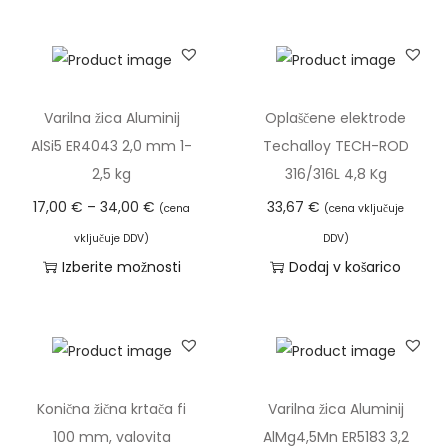
i
j
A
l
Varilna žica Aluminij
Oplaščene elektrode
M
AlSi5 ER4043 2,0 mm 1-
Techalloy TECH-ROD
g
2,5 kg
316/316L 4,8 Kg
5
C
17,00
€
–
34,00
€
33,67
€
(cena
(cena vključuje
E
e
vključuje DDV)
DDV)
R
n
Izberite možnosti
Dodaj v košarico
5
o
T
3
v
a
5
n
i
6
i
z
3
r
d
Konična žična krtača fi
Varilna žica Aluminij
,
a
e
100 mm, valovita
AlMg4,5Mn ER5183 3,2
2