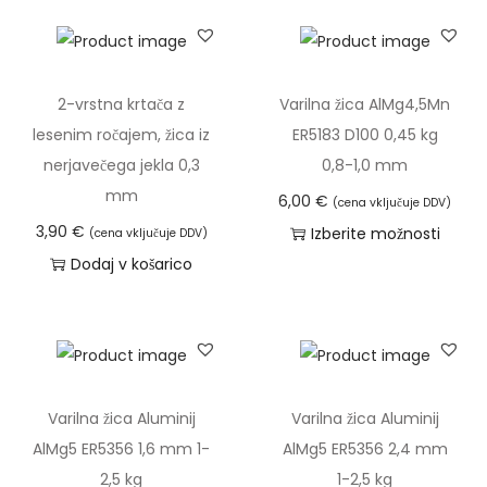
v
a
3
c
d
v
a
n
i
4
.
1
e
i
z
,
M
7
č
r
d
0
2-vrstna krtača z
Varilna žica AlMg4,5Mn
o
,
r
a
e
0
lesenim ročajem, žica iz
ER5183 D100 0,45 kg
ž
9
a
z
l
nerjavečega jekla 0,3
0,8-1,0 mm
n
0
z
p
e
€
mm
o
6,00
€
(cena vključuje DDV)
l
o
k
s
3,90
€
Izberite možnosti
(cena vključuje DDV)
€
i
n
i
t
T
Dodaj v košarico
d
č
:
m
i
a
o
i
o
a
l
i
3
c
d
v
a
z
5
.
1
e
h
d
,
M
7
č
k
e
Varilna žica Aluminij
Varilna žica Aluminij
8
o
,
r
o
l
AlMg5 ER5356 1,6 mm 1-
AlMg5 ER5356 2,4 mm
0
ž
0
a
i
e
2,5 kg
1-2,5 kg
n