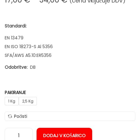
(cena vključuje DDV)
n
e
n
o
Standardi:
v
EN 13479
n
EN ISO 18273-S Al 5356
i
SFA/AWS A5.10:ER5356
r
Odobritve:
DB
a
z
p
PAKIRANJE
o
1 Kg
2,5 Kg
n
:
Počisti
o
d
DODAJ V KOŠARICO
1
V