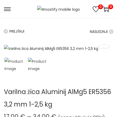
0
0
S
S
k
k
i
i
PREJŠNJI
NASLEDNJI
p
p
t
t
o
o
n
c
a
o
v
n
i
t
g
e
Varilna žica Aluminij AlMg5 ER5356
a
n
t
t
3,2 mm 1-2,5 kg
i
o
C
17,00
€
–
34,00
€