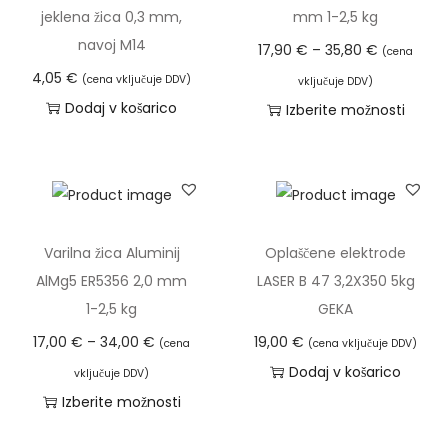
z
l
jeklena žica 0,3 mm,
mm 1-2,5 kg
m
p
e
navoj M14
C
17,90
€
–
35,80
€
(cena
m
o
k
e
4,05
€
(cena vključuje DDV)
1
vključuje DDV)
n
i
n
Dodaj v košarico
Izberite možnosti
-
:
m
o
T
2
o
a
v
a
,
d
v
n
i
5
1
e
i
z
k
7
č
r
d
g
Varilna žica Aluminij
Oplaščene elektrode
,
r
a
e
k
AlMg5 ER5356 2,0 mm
LASER B 47 3,2X350 5kg
0
a
z
l
o
1-2,5 kg
GEKA
0
z
p
e
l
C
17,00
€
–
34,00
€
19,00
€
(cena
(cena vključuje DDV)
l
o
k
i
e
Dodaj v košarico
€
vključuje DDV)
i
n
i
č
n
Izberite možnosti
d
č
:
m
i
o
T
o
i
o
a
n