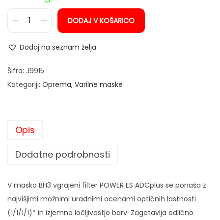
DODAJ V KOŠARICO
V
a
Dodaj na seznam želja
r
i
Šifra:
J9915
l
Kategoriji:
Oprema
,
Varilne maske
n
a
m
Opis
a
s
Dodatne podrobnosti
k
a
V masko BH3 vgrajeni filter POWER ES ADCplus se ponaša z
B
najvišjimi možnimi uradnimi ocenami optičnih lastnosti
a
(1/1/1/1)* in izjemno ločljivostjo barv. Zagotavlja odlično
l