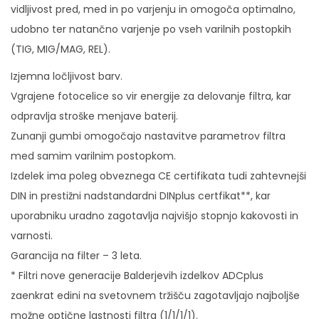
vidljivost pred, med in po varjenju in omogoča optimalno,
d
udobno ter natančno varjenje po vseh varilnih postopkih
e
(TIG, MIG/MAG, REL).
r
Izjemna ločljivost barv.
B
Vgrajene fotocelice so vir energije za delovanje filtra, kar
H
odpravlja stroške menjave baterij.
3
Zunanji gumbi omogočajo nastavitve parametrov filtra
-
med samim varilnim postopkom.
B
Izdelek ima poleg obveznega CE certifikata tudi zahtevnejši
H
DIN in prestižni nadstandardni DINplus certfikat**, kar
3
uporabniku uradno zagotavlja najvišjo stopnjo kakovosti in
/
varnosti.
P
Garancija na filter – 3 leta.
o
* Filtri nove generacije Balderjevih izdelkov ADCplus
w
zaenkrat edini na svetovnem tržišču zagotavljajo najboljše
e
možne optične lastnosti filtra (1/1/1/1).
r