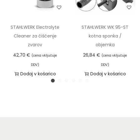
a
STAHLWERK Electrolyte
STAHLWERK WK 95-ST
Cleaner za čiščenje
kotna sponka /
zvarov
objemka
42,70
€
26,84
€
(cena vključuje
(cena vključuje
DDV)
DDV)
Dodaj v košarico
Dodaj v košarico