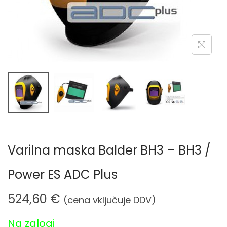
n
Varilna maska Balder BH3 – BH3 /
Power ES ADC Plus
524,60
€
(cena vključuje DDV)
Na zalogi