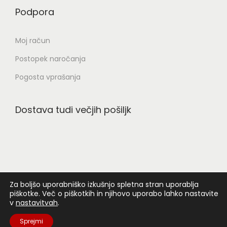
Podpora
Moj račun
Postopek naročanja
Pogosta vprašanja
Dostava tudi večjih pošiljk
Za boljšo uporabniško izkušnjo spletna stran uporablja
piškotke. Več o piškotkih in njihovo uporabo lahko nastavite
v
nastavitvah
.
© 2024
VAREZ.si:
Prodaja in servis varilne tehnike. Bratov
Sprejmi
Pihlar ulica 8, SI-9240 Ljutomer