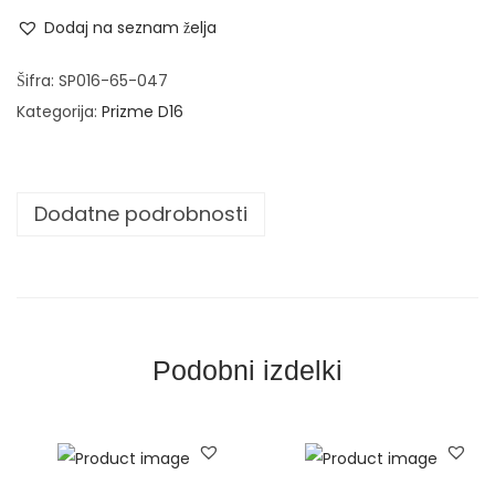
-
n
Dodaj na seznam želja
P
o
Šifra:
SP016-65-047
d
Kategorija:
Prizme D16
l
o
ž
Dodatne podrobnosti
k
a
p
r
e
Podobni izdelki
m
e
r
f