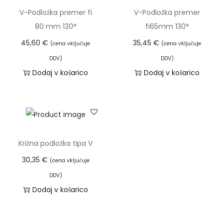
i
V-Podložka premer fi
V-Podložka premer
4
80 mm 130°
fi65mm 130°
7
45,60
€
35,45
€
(cena vključuje
(cena vključuje
m
DDV)
DDV)
m
Dodaj v košarico
Dodaj v košarico
1
3
0
°
k
Križna podložka tipa V
o
l
30,35
€
(cena vključuje
i
DDV)
č
Dodaj v košarico
i
n