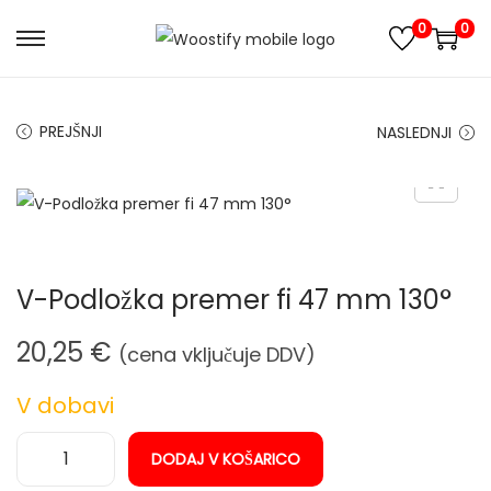
0
0
S
S
k
k
i
i
PREJŠNJI
NASLEDNJI
p
p
t
t
o
o
n
c
a
o
V-Podložka premer fi 47 mm 130°
v
n
i
t
20,25
€
(cena vključuje DDV)
g
e
a
n
V dobavi
t
t
i
DODAJ V KOŠARICO
V
o