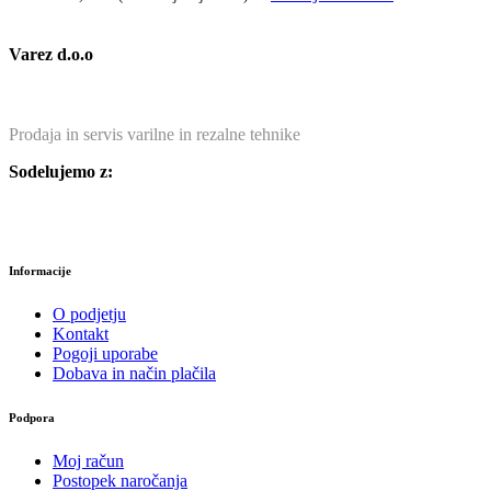
Varez d.o.o
Prodaja in servis varilne in rezalne tehnike
Sodelujemo z:
Informacije
O podjetju
Kontakt
Pogoji uporabe
Dobava in način plačila
Podpora
Moj račun
Postopek naročanja