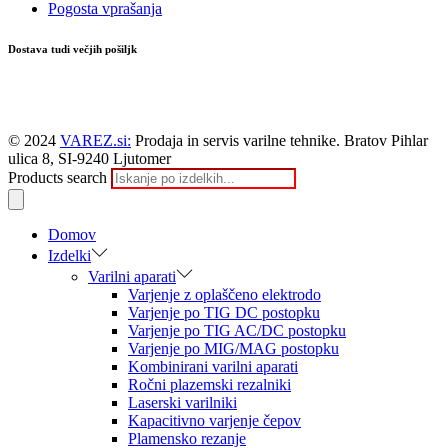
Pogosta vprašanja
Dostava tudi večjih pošiljk
© 2024
VAREZ.si:
Prodaja in servis varilne tehnike. Bratov Pihlar
ulica 8, SI-9240 Ljutomer
Products search
Domov
Izdelki
Varilni aparati
Varjenje z oplaščeno elektrodo
Varjenje po TIG DC postopku
Varjenje po TIG AC/DC postopku
Varjenje po MIG/MAG postopku
Kombinirani varilni aparati
Ročni plazemski rezalniki
Laserski varilniki
Kapacitivno varjenje čepov
Plamensko rezanje