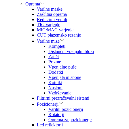
Oprema
Varilne maske
Zaščitna oprema
Reducirni ventili
TIG varjenje
MIG/MAG varjenje
CUT plazemsko rezanje
Varilne mize
Kompleti
Distančni vpenjalni bloki
Zatiči
Prizme
Vpenjalne puše
Dodatki
Vpenjala in spone
Kotniki
Nasloni
Vzdrževanje
Filtrirni prezračevalni sistemi
Pozicionerji
Varilni pozicionerji
Rotatorji
Oprema za pozicionerje
Led reflektorji