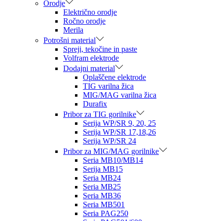
Orodje
Električno orodje
Ročno orodje
Merila
Potrošni material
Spreji, tekočine in paste
Volfram elektrode
Dodajni material
Oplaščene elektrode
TIG varilna žica
MIG/MAG varilna žica
Durafix
Pribor za TIG gorilnike
Serija WP/SR 9, 20, 25
Serija WP/SR 17,18,26
Serija WP/SR 24
Pribor za MIG/MAG gorilnike
Seria MB10/MB14
Serija MB15
Seria MB24
Seria MB25
Seria MB36
Seria MB501
Seria PAG250