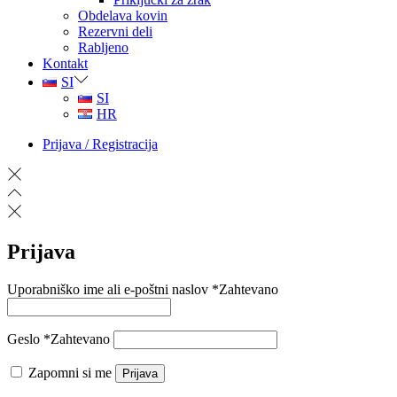
Obdelava kovin
Rezervni deli
Rabljeno
Kontakt
SI
SI
HR
Prijava / Registracija
Prijava
Uporabniško ime ali e-poštni naslov
*
Zahtevano
Geslo
*
Zahtevano
Zapomni si me
Prijava