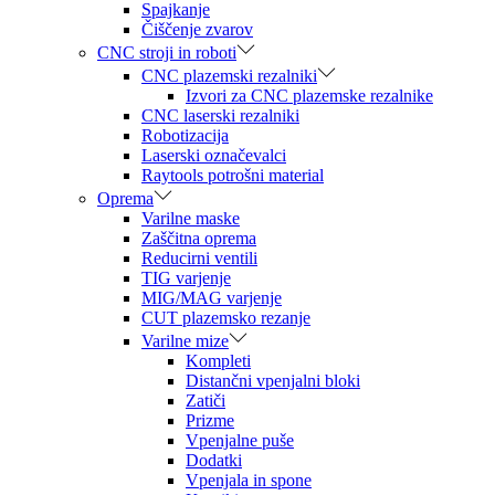
Spajkanje
Čiščenje zvarov
CNC stroji in roboti
CNC plazemski rezalniki
Izvori za CNC plazemske rezalnike
CNC laserski rezalniki
Robotizacija
Laserski označevalci
Raytools potrošni material
Oprema
Varilne maske
Zaščitna oprema
Reducirni ventili
TIG varjenje
MIG/MAG varjenje
CUT plazemsko rezanje
Varilne mize
Kompleti
Distančni vpenjalni bloki
Zatiči
Prizme
Vpenjalne puše
Dodatki
Vpenjala in spone