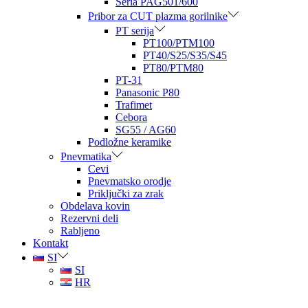
Seria PAG501/600
Pribor za CUT plazma gorilnike
PT serija
PT100/PTM100
PT40/S25/S35/S45
PT80/PTM80
PT-31
Panasonic P80
Trafimet
Cebora
SG55 / AG60
Podložne keramike
Pnevmatika
Cevi
Pnevmatsko orodje
Priključki za zrak
Obdelava kovin
Rezervni deli
Rabljeno
Kontakt
SI
SI
HR