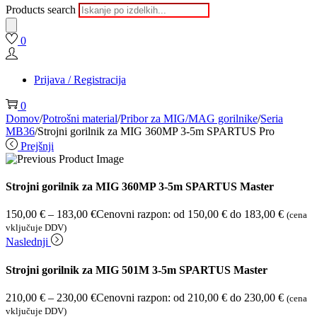
Products search
0
Prijava / Registracija
0
Domov
/
Potrošni material
/
Pribor za MIG/MAG gorilnike
/
Seria
MB36
/
Strojni gorilnik za MIG 360MP 3-5m SPARTUS Pro
Prejšnji
Strojni gorilnik za MIG 360MP 3-5m SPARTUS Master
150,00
€
–
183,00
€
Cenovni razpon: od 150,00 € do 183,00 €
(cena
vključuje DDV)
Naslednji
Strojni gorilnik za MIG 501M 3-5m SPARTUS Master
210,00
€
–
230,00
€
Cenovni razpon: od 210,00 € do 230,00 €
(cena
vključuje DDV)