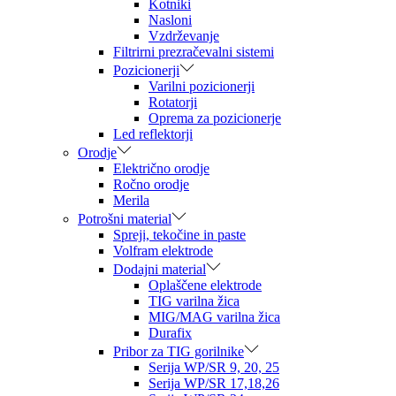
Kotniki
Nasloni
Vzdrževanje
Filtrirni prezračevalni sistemi
Pozicionerji
Varilni pozicionerji
Rotatorji
Oprema za pozicionerje
Led reflektorji
Orodje
Električno orodje
Ročno orodje
Merila
Potrošni material
Spreji, tekočine in paste
Volfram elektrode
Dodajni material
Oplaščene elektrode
TIG varilna žica
MIG/MAG varilna žica
Durafix
Pribor za TIG gorilnike
Serija WP/SR 9, 20, 25
Serija WP/SR 17,18,26