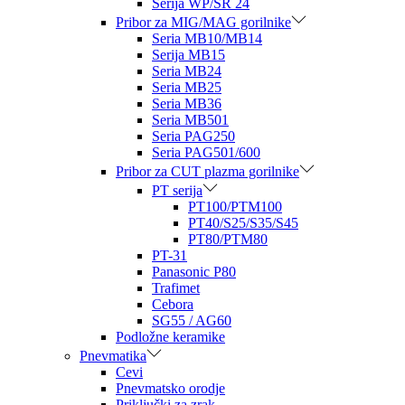
Serija WP/SR 24
Pribor za MIG/MAG gorilnike
Seria MB10/MB14
Serija MB15
Seria MB24
Seria MB25
Seria MB36
Seria MB501
Seria PAG250
Seria PAG501/600
Pribor za CUT plazma gorilnike
PT serija
PT100/PTM100
PT40/S25/S35/S45
PT80/PTM80
PT-31
Panasonic P80
Trafimet
Cebora
SG55 / AG60
Podložne keramike
Pnevmatika
Cevi
Pnevmatsko orodje
Priključki za zrak