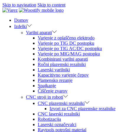
Skip to navigation
Skip to content
Domov
Izdelki
Varilni aparati
Varjenje z oplaščeno elektrodo
Varjenje po TIG DC postopku
Varjenje po TIG AC/DC postopku
Varjenje po MIG/MAG postopku
Kombinirani varilni aparati
Ročni plazemski rezalniki
Laserski varilniki
Kapacitivno varjenje čepov
Plamensko rezanje
Spajkanje
Čiščenje zvarov
CNC stroji in roboti
CNC plazemski rezalniki
Izvori za CNC plazemske rezalnike
CNC laserski rezalniki
Robotizacija
Laserski označevalci
Raytools potrošni material