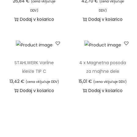
26,84
€
42,70
€
(cena vključuje
(cena vključuje
DDV)
DDV)
Dodaj v košarico
Dodaj v košarico
STAHLWERK Varilne
4 x Magnetna posoda
klešče TIP C
za majhne dele
13,42
€
15,01
€
(cena vključuje DDV)
(cena vključuje DDV)
Dodaj v košarico
Dodaj v košarico