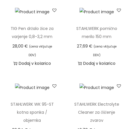
a
TIG Pen držalo žice za
STAHLWERK pomično
varjenje 0,8-3,2 mm
merilo 150 mm
28,00
€
27,69
€
(cena vključuje
(cena vključuje
DDV)
DDV)
Dodaj v košarico
Dodaj v košarico
STAHLWERK WK 95-ST
STAHLWERK Electrolyte
kotna sponka /
Cleaner za čiščenje
objemka
zvarov