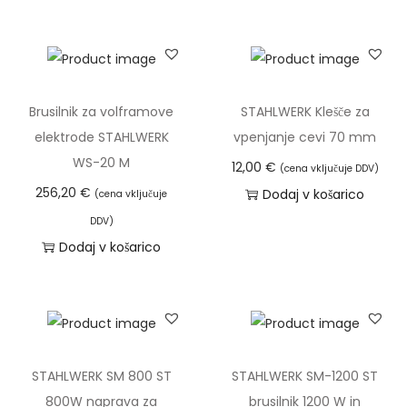
o
č
a
l
a
Brusilnik za volframove
STAHLWERK Klešče za
o
elektrode STAHLWERK
vpenjanje cevi 70 mm
k
WS-20 M
12,00
€
(cena vključuje DDV)
r
256,20
€
Dodaj v košarico
(cena vključuje
o
DDV)
g
Dodaj v košarico
l
o
5
0
m
STAHLWERK SM 800 ST
STAHLWERK SM-1200 ST
m
800W naprava za
brusilnik 1200 W in