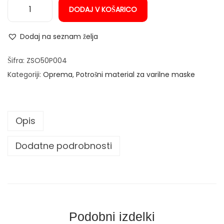
DODAJ V KOŠARICO
n
S
t
Dodaj na seznam želja
e
k
Šifra:
ZSO50P004
l
Kategoriji:
Oprema
,
Potrošni material za varilne maske
o
z
a
Opis
v
a
Dodatne podrobnosti
r
i
l
n
a
Podobni izdelki