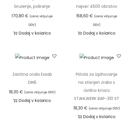
-
brušenje, poliranje
največ 4500 obratov
p
170,80
€
158,60
€
(cena vključuje
(cena vključuje
r
o
DDV)
DDV)
Dodaj v košarico
Dodaj v košarico
z
o
r
n
o
k
Zaščitna očala Essab
Pištola za izpihovanje
o
DIN5
na stisnjen zraka s
l
čistilno krtačo
18,30
€
(cena vključuje DDV)
i
STAHLWERK BAP-310 ST
Dodaj v košarico
č
18,30
€
(cena vključuje DDV)
i
Dodaj v košarico
n