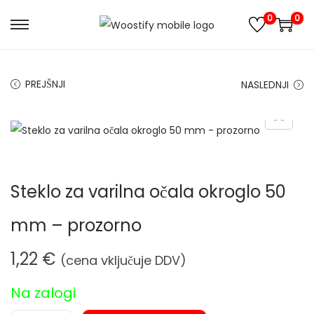
0
0
S
S
k
k
i
i
PREJŠNJI
NASLEDNJI
p
p
t
t
o
o
n
c
a
o
Steklo za varilna očala okroglo 50
v
n
i
t
mm – prozorno
g
e
a
n
1,22
€
(cena vključuje DDV)
t
t
i
Na zalogi
o