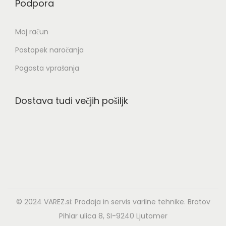
Podpora
z
d
Moj račun
e
Postopek naročanja
l
k
Pogosta vprašanja
a
Dostava tudi večjih pošiljk
© 2024
VAREZ.si:
Prodaja in servis varilne tehnike. Bratov
Pihlar ulica 8, SI-9240 Ljutomer