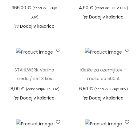
r
z
l
366,00
€
4,90
€
(cena vključuje
(cena vključuje DDV)
e
p
e
Dodaj v košarico
DDV)
t
o
k
Dodaj v košarico
v
n
i
o
:
m
r
o
a
b
d
v
o
3
e
STAHLWERK Varilna
Klešče za ozemljitev –
p
3
č
kreda / set 3 kos
masa do 500 A
r
,
r
18,00
€
6,50
€
i
(cena vključuje DDV)
(cena vključuje DDV)
4
a
k
Dodaj v košarico
Dodaj v košarico
5
z
l
l
j
€
i
u
d
č
č
o
i