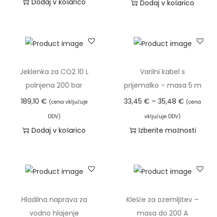
Dodaj v košarico
Dodaj v košarico
l
j
u
č
n
Jeklenka za CO2 10 L
Varilni kabel s
i
polnjena 200 bar
prijemalko – masa 5 m
k
o
C
189,10
€
33,45
€
–
35,48
€
(cena vključuje
(cena
m
e
DDV)
vključuje DDV)
p
n
Dodaj v košarico
Izberite možnosti
l
o
T
e
v
a
t
n
i
z
i
z
a
r
d
Hladilna naprava za
Klešče za ozemljitev –
p
a
e
vodno hlajenje
masa do 200 A