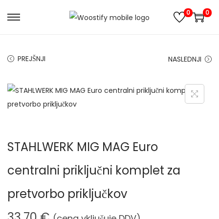
0
0
S
S
k
k
i
i
PREJŠNJI
NASLEDNJI
p
p
t
t
o
o
n
c
a
o
v
n
STAHLWERK MIG MAG Euro
i
t
g
e
centralni priključni komplet za
a
n
t
t
pretvorbo priključkov
i
33,70
€
o
(cena vključuje DDV)