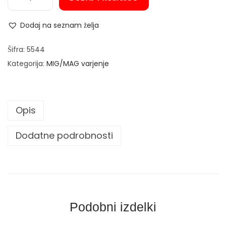
S
T
Dodaj na seznam želja
A
H
Šifra:
5544
L
Kategorija:
MIG/MAG varjenje
W
E
R
Opis
K
M
Dodatne podrobnosti
I
G
M
A
G
Podobni izdelki
E