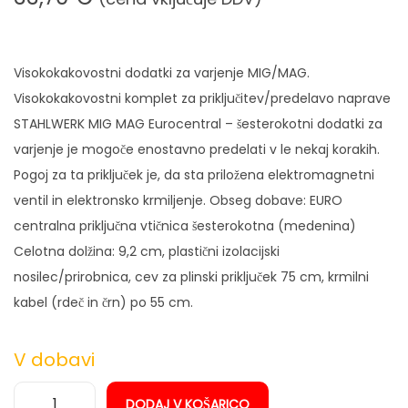
n
Visokokakovostni dodatki za varjenje MIG/MAG.
Visokokakovostni komplet za priključitev/predelavo naprave
STAHLWERK MIG MAG Eurocentral – šesterokotni dodatki za
varjenje je mogoče enostavno predelati v le nekaj korakih.
Pogoj za ta priključek je, da sta priložena elektromagnetni
ventil in elektronsko krmiljenje. Obseg dobave: EURO
centralna priključna vtičnica šesterokotna (medenina)
Celotna dolžina: 9,2 cm, plastični izolacijski
nosilec/prirobnica, cev za plinski priključek 75 cm, krmilni
kabel (rdeč in črn) po 55 cm.
V dobavi
DODAJ V KOŠARICO