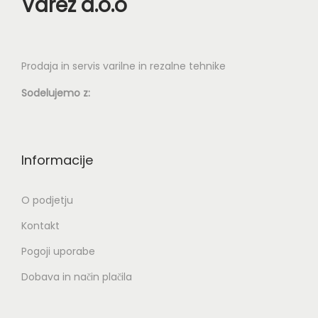
Varez d.o.o
z
b
e
Prodaja in servis varilne in rezalne tehnike
r
e
Sodelujemo z:
t
e
n
Informacije
a
s
O podjetju
t
Kontakt
r
a
Pogoji uporabe
n
Dobava in način plačila
i
i