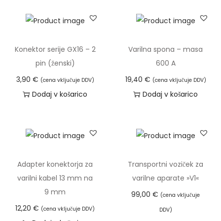
u
r
o
c
Konektor serije GX16 – 2
Varilna spona – masa
e
pin (ženski)
600 A
n
3,90
€
19,40
€
(cena vključuje DDV)
(cena vključuje DDV)
t
Dodaj v košarico
Dodaj v košarico
r
a
l
n
i
Adapter konektorja za
Transportni voziček za
p
varilni kabel 13 mm na
varilne aparate »V1«
r
9 mm
99,00
€
(cena vključuje
i
12,20
€
(cena vključuje DDV)
DDV)
k