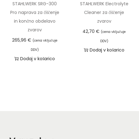
k
STAHLWERK SRG-300
STAHLWERK Electrolyte
3
c
o
Pro naprava za čiščenje
Cleaner za čiščenje
5
.
v
in končno obdelavo
zvarov
,
M
k
zvarov
4
o
42,70
€
(cena vključuje
o
8
ž
265,96
€
(cena vključuje
DDV)
l
n
Dodaj v košarico
DDV)
i
€
o
Dodaj v košarico
č
s
i
t
n
i
a
l
a
h
k
o
i