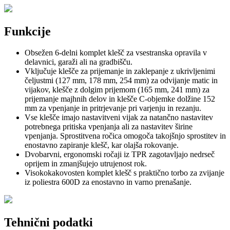
Funkcije
Obsežen 6-delni komplet klešč za vsestranska opravila v
delavnici, garaži ali na gradbišču.
Vključuje klešče za prijemanje in zaklepanje z ukrivljenimi
čeljustmi (127 mm, 178 mm, 254 mm) za odvijanje matic in
vijakov, klešče z dolgim ​​prijemom (165 mm, 241 mm) za
prijemanje majhnih delov in klešče C-objemke dolžine 152
mm za vpenjanje in pritrjevanje pri varjenju in rezanju.
Vse klešče imajo nastavitveni vijak za natančno nastavitev
potrebnega pritiska vpenjanja ali za nastavitev širine
vpenjanja. Sprostitvena ročica omogoča takojšnjo sprostitev in
enostavno zapiranje klešč, kar olajša rokovanje.
Dvobarvni, ergonomski ročaji iz TPR zagotavljajo nedrseč
oprijem in zmanjšujejo utrujenost rok.
Visokokakovosten komplet klešč s praktično torbo za zvijanje
iz poliestra 600D za enostavno in varno prenašanje.
Tehnični podatki