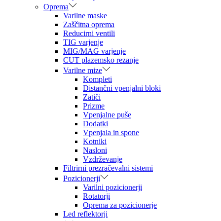
Oprema
Varilne maske
Zaščitna oprema
Reducirni ventili
TIG varjenje
MIG/MAG varjenje
CUT plazemsko rezanje
Varilne mize
Kompleti
Distančni vpenjalni bloki
Zatiči
Prizme
Vpenjalne puše
Dodatki
Vpenjala in spone
Kotniki
Nasloni
Vzdrževanje
Filtrirni prezračevalni sistemi
Pozicionerji
Varilni pozicionerji
Rotatorji
Oprema za pozicionerje
Led reflektorji