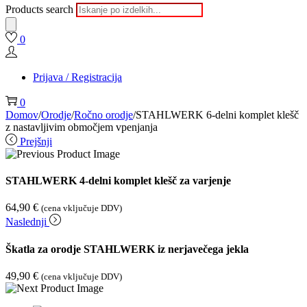
Products search
0
Prijava / Registracija
0
Domov
/
Orodje
/
Ročno orodje
/
STAHLWERK 6-delni komplet klešč
z nastavljivim območjem vpenjanja
Prejšnji
STAHLWERK 4-delni komplet klešč za varjenje
64,90
€
(cena vključuje DDV)
Naslednji
Škatla za orodje STAHLWERK iz nerjavečega jekla
49,90
€
(cena vključuje DDV)