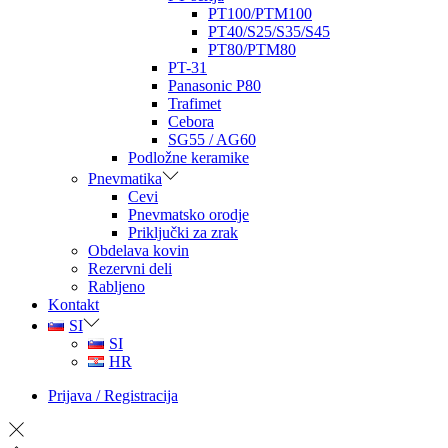
PT100/PTM100
PT40/S25/S35/S45
PT80/PTM80
PT-31
Panasonic P80
Trafimet
Cebora
SG55 / AG60
Podložne keramike
Pnevmatika
Cevi
Pnevmatsko orodje
Priključki za zrak
Obdelava kovin
Rezervni deli
Rabljeno
Kontakt
SI
SI
HR
Prijava / Registracija