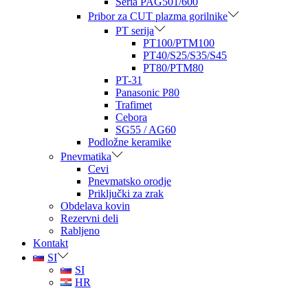
Seria PAG501/600
Pribor za CUT plazma gorilnike
PT serija
PT100/PTM100
PT40/S25/S35/S45
PT80/PTM80
PT-31
Panasonic P80
Trafimet
Cebora
SG55 / AG60
Podložne keramike
Pnevmatika
Cevi
Pnevmatsko orodje
Priključki za zrak
Obdelava kovin
Rezervni deli
Rabljeno
Kontakt
SI
SI
HR