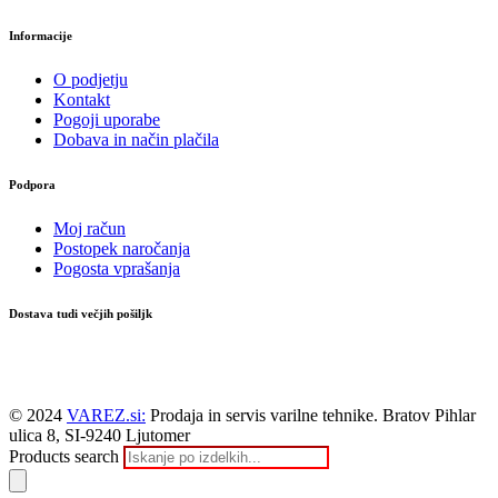
Informacije
O podjetju
Kontakt
Pogoji uporabe
Dobava in način plačila
Podpora
Moj račun
Postopek naročanja
Pogosta vprašanja
Dostava tudi večjih pošiljk
© 2024
VAREZ.si:
Prodaja in servis varilne tehnike. Bratov Pihlar
ulica 8, SI-9240 Ljutomer
Products search