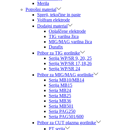
Merila
Potrošni material
Spreji, tekočine in paste
Volfram elektrode
Dodajni material
Oplaščene elektrode
TIG varilna žica
MIG/MAG varilna žica
Durafix
Pribor za TIG gorilnike
Serija WP/SR 9, 20, 25
Serija WP/SR 17,18,26
Serija WP/SR 24
Pribor za MIG/MAG gorilnike
Seria MB10/MB14
Serija MB15
Seria MB24
Seria MB25
Seria MB36
Seria MB501
Seria PAG250
Seria PAG501/600
Pribor za CUT plazma gorilnike
PT serija