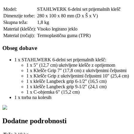
Model:
STAHLWERK 6-delni set prijemalnih klešč
Dimenzije torbe:
280 x 100 x 80 mm (D x Š x V)
Skupna teža:
1,8 kg
Material (klešče):
Visoko legirano jeklo
Material (ročaji):
Termoplastična guma (TPR)
Obseg dobave
1 x STAHLWERK 6-delni set prijemalnih klešč:
1 x 5″ (12,7 cm) ukrivljene klešče z oprijemom
1 x Klešče Grip 7″ (17,8 cm) z ukrivljenimi čeljustmi
1 x Klešče Grip z ukrivljenimi čeljustmi 10″ (25,4 cm)
1 x klešče Langbeck grip 6-1/2″ (16,5 cm)
1 x klešče Langbeck grip 9-1/2″ (24,1 cm)
1 x C-objemka 6″ (15,2 cm)
1 x torba na kolesih
Dodatne podrobnosti