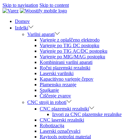
Skip to navigation
Skip to content
Domov
Izdelki
Varilni aparati
Varjenje z oplaščeno elektrodo
Varjenje po TIG DC postopku
Varjenje po TIG AC/DC postopku
Varjenje po MIG/MAG postopku
Kombinirani varilni aparati
Ročni plazemski rezalniki
Laserski varilniki
Kapacitivno varjenje čepov
Plamensko rezanje
Spajkanje
Čiščenje zvarov
CNC stroji in roboti
CNC plazemski rezalniki
Izvori za CNC plazemske rezalnike
CNC laserski rezalniki
Robotizacija
Laserski označevalci
Raytools potrošni material