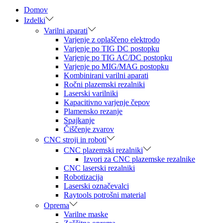
Domov
Izdelki
Varilni aparati
Varjenje z oplaščeno elektrodo
Varjenje po TIG DC postopku
Varjenje po TIG AC/DC postopku
Varjenje po MIG/MAG postopku
Kombinirani varilni aparati
Ročni plazemski rezalniki
Laserski varilniki
Kapacitivno varjenje čepov
Plamensko rezanje
Spajkanje
Čiščenje zvarov
CNC stroji in roboti
CNC plazemski rezalniki
Izvori za CNC plazemske rezalnike
CNC laserski rezalniki
Robotizacija
Laserski označevalci
Raytools potrošni material
Oprema
Varilne maske