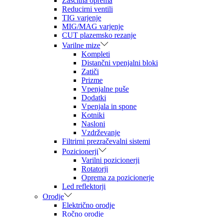
Zaščitna oprema
Reducirni ventili
TIG varjenje
MIG/MAG varjenje
CUT plazemsko rezanje
Varilne mize
Kompleti
Distančni vpenjalni bloki
Zatiči
Prizme
Vpenjalne puše
Dodatki
Vpenjala in spone
Kotniki
Nasloni
Vzdrževanje
Filtrirni prezračevalni sistemi
Pozicionerji
Varilni pozicionerji
Rotatorji
Oprema za pozicionerje
Led reflektorji
Orodje
Električno orodje
Ročno orodje