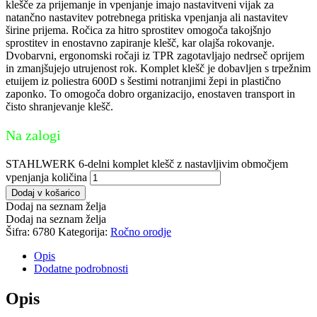
klešče za prijemanje in vpenjanje imajo nastavitveni vijak za
natančno nastavitev potrebnega pritiska vpenjanja ali nastavitev
širine prijema. Ročica za hitro sprostitev omogoča takojšnjo
sprostitev in enostavno zapiranje klešč, kar olajša rokovanje.
Dvobarvni, ergonomski ročaji iz TPR zagotavljajo nedrseč oprijem
in zmanjšujejo utrujenost rok. Komplet klešč je dobavljen s trpežnim
etuijem iz poliestra 600D s šestimi notranjimi žepi in plastično
zaponko. To omogoča dobro organizacijo, enostaven transport in
čisto shranjevanje klešč.
Na zalogi
STAHLWERK 6-delni komplet klešč z nastavljivim območjem
vpenjanja količina
Dodaj v košarico
Dodaj na seznam želja
Dodaj na seznam želja
Šifra:
6780
Kategorija:
Ročno orodje
Opis
Dodatne podrobnosti
Opis