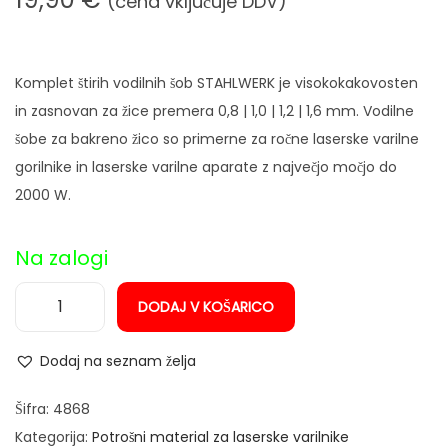
(cena vključuje DDV)
n
Komplet štirih vodilnih šob STAHLWERK je visokokakovosten
in zasnovan za žice premera 0,8 | 1,0 | 1,2 | 1,6 mm. Vodilne
šobe za bakreno žico so primerne za ročne laserske varilne
gorilnike in laserske varilne aparate z največjo močjo do
2000 W.
Na zalogi
DODAJ V KOŠARICO
Š
o
Dodaj na seznam želja
b
e
Šifra:
4868
z
Kategorija:
Potrošni material za laserske varilnike