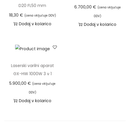
a
D20 FL50 mm
6.700,00
€
(cena vključuje
r
18,30
€
(cena vključuje DDV)
DDV)
i
Dodaj v košarico
Dodaj v košarico
l
n
e
g
o
Laserski varilni aparat
r
GX-HW 1000W 3 v 1
i
5.900,00
€
(cena vključuje
l
n
DDV)
Dodaj v košarico
i
k
e
-