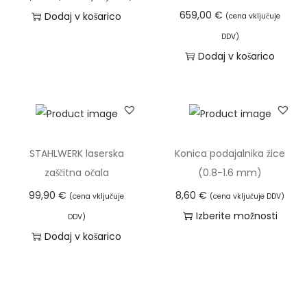
i
659,00
€
Dodaj v košarico
(cena vključuje
z
DDV)
b
Dodaj v košarico
e
r
e
t
e
STAHLWERK laserska
Konica podajalnika žice
n
zaščitna očala
(0.8-1.6 mm)
a
99,90
€
8,60
€
(cena vključuje
(cena vključuje DDV)
s
Izberite možnosti
t
DDV)
T
Dodaj v košarico
r
a
a
i
n
z
i