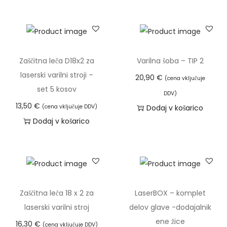
i
c
.
M
Zaščitna leča D18x2 za
Varilna šoba – TIP 2
o
laserski varilni stroji –
ž
20,90
€
(cena vključuje
set 5 kosov
n
DDV)
o
13,50
€
(cena vključuje DDV)
Dodaj v košarico
s
Dodaj v košarico
t
i
l
a
h
Zaščitna leča 18 x 2 za
LaserBOX – komplet
k
laserski varilni stroj
delov glave -dodajalnik
o
ene žice
16,30
€
(cena vključuje DDV)