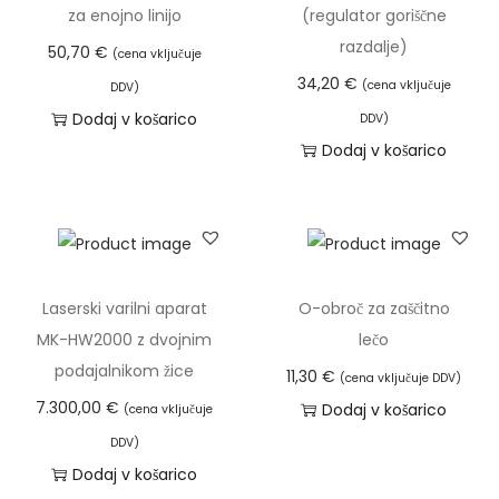
e
za enojno linijo
(regulator goriščne
l
razdalje)
50,70
€
(cena vključuje
e
34,20
€
(cena vključuje
DDV)
k
Dodaj v košarico
DDV)
i
Dodaj v košarico
m
a
v
e
č
Laserski varilni aparat
O-obroč za zaščitno
r
MK-HW2000 z dvojnim
lečo
a
podajalnikom žice
11,30
€
(cena vključuje DDV)
z
7.300,00
€
Dodaj v košarico
(cena vključuje
l
DDV)
i
Dodaj v košarico
č