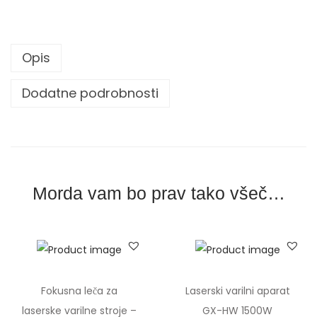
a
ž
i
Opis
c
o
Dodatne podrobnosti
z
a
l
a
s
Morda vam bo prav tako všeč…
e
r
s
k
e
Fokusna leča za
Laserski varilni aparat
v
laserske varilne stroje –
GX-HW 1500W