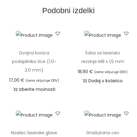
4
Podobni izdelki
k
o
s
i
k
Dvojna konica
Šoba za lasersko
o
podajalnika žice (1.0-
rezanje M8 x 1,5 mm
l
2.0 mm)
18,90
€
i
(cena vključuje DDV)
17,00
€
Dodaj v košarico
č
(cena vključuje DDV)
Izberite možnosti
i
T
n
a
a
i
z
d
Nosilec laserske glave
Graduirana cev