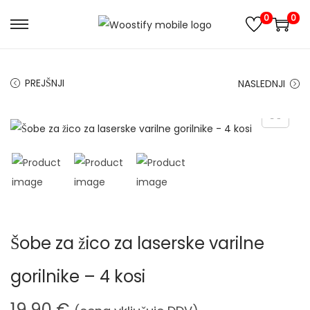
0
0
S
S
k
k
i
i
PREJŠNJI
NASLEDNJI
p
p
t
t
o
o
n
c
a
o
v
n
i
t
g
e
Šobe za žico za laserske varilne
a
n
t
t
gorilnike – 4 kosi
i
o
19,90
€