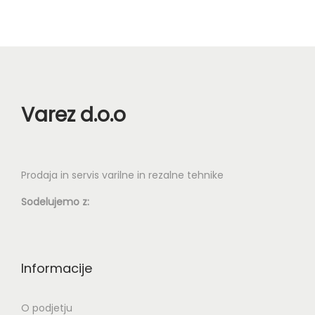
d
i
e
z
l
d
e
e
k
l
i
k
Varez d.o.o
m
a
a
v
Prodaja in servis varilne in rezalne tehnike
e
č
Sodelujemo z:
r
a
z
Informacije
l
i
O podjetju