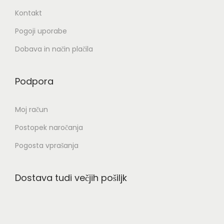
č
Kontakt
i
Pogoji uporabe
c
.
Dobava in način plačila
M
o
Podpora
ž
n
Moj račun
o
Postopek naročanja
s
t
Pogosta vprašanja
i
l
Dostava tudi večjih pošiljk
a
h
k