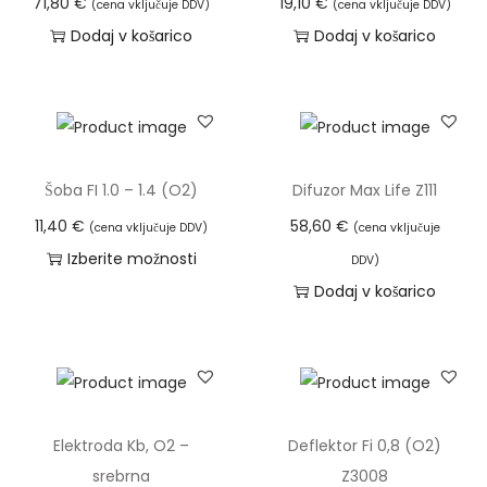
c
.
71,80
€
19,10
€
(cena vključuje DDV)
(cena vključuje DDV)
.
M
Dodaj v košarico
Dodaj v košarico
M
o
o
ž
ž
n
n
o
o
s
Šoba FI 1.0 – 1.4 (O2)
Difuzor Max Life Z111
s
t
11,40
€
58,60
€
(cena vključuje DDV)
(cena vključuje
t
i
Izberite možnosti
DDV)
i
l
T
Dodaj v košarico
l
a
a
a
h
i
h
k
z
k
o
d
o
i
e
Elektroda Kb, O2 –
Deflektor Fi 0,8 (O2)
i
z
l
srebrna
Z3008