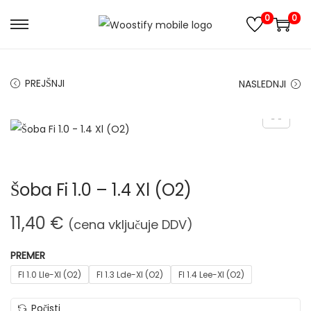
0
0
S
S
k
k
i
i
PREJŠNJI
NASLEDNJI
p
p
t
t
o
o
n
c
a
o
Šoba Fi 1.0 – 1.4 Xl (O2)
v
n
i
t
11,40
€
(cena vključuje DDV)
g
e
a
n
PREMER
t
t
FI 1.0 Lle-Xl (O2)
FI 1.3 Lde-Xl (O2)
FI 1.4 Lee-Xl (O2)
i
o
Počisti