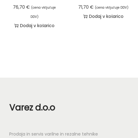
z
b
e
76,70
€
71,70
€
(cena vključuje
(cena vključuje DDV)
b
e
k
Dodaj v košarico
e
r
DDV)
i
Dodaj v košarico
r
e
m
e
t
a
t
e
v
e
n
e
n
a
č
a
s
r
s
t
a
t
r
z
r
a
l
a
n
Varez d.o.o
i
n
i
č
i
i
i
i
z
c
Prodaja in servis varilne in rezalne tehnike