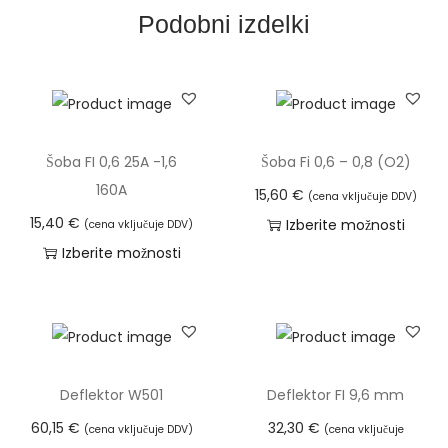
l
Podobni izdelki
(
O
2
)
k
Šoba FI 0,6 25A -1,6
Šoba Fi 0,6 – 0,8 (O2)
o
160A
15,60
€
(cena vključuje DDV)
l
15,40
€
Izberite možnosti
(cena vključuje DDV)
i
T
Izberite možnosti
č
T
a
i
a
i
n
i
z
a
z
d
d
e
Deflektor W501
Deflektor FI 9,6 mm
e
l
60,15
€
32,30
€
(cena vključuje DDV)
(cena vključuje