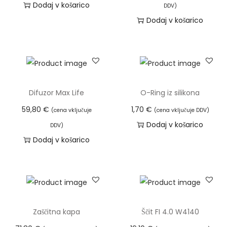
l
e
Dodaj v košarico
DDV)
e
k
Dodaj v košarico
k
i
i
m
m
a
a
v
v
e
Difuzor Max Life
O-Ring iz silikona
e
č
59,80
€
1,70
€
(cena vključuje
(cena vključuje DDV)
č
r
Dodaj v košarico
DDV)
r
a
Dodaj v košarico
a
z
z
l
l
i
i
č
č
i
Zaščitna kapa
Ščit FI 4.0 W4140
i
c