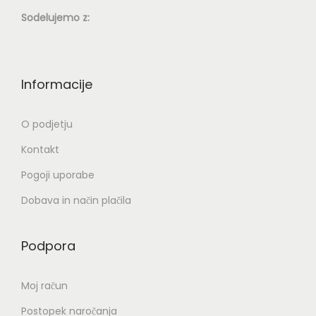
z
d
.
Sodelujemo z:
d
e
M
e
l
o
l
k
ž
k
a
Informacije
n
a
o
O podjetju
s
t
Kontakt
i
Pogoji uporabe
l
Dobava in način plačila
a
h
Podpora
k
o
i
Moj račun
z
Postopek naročanja