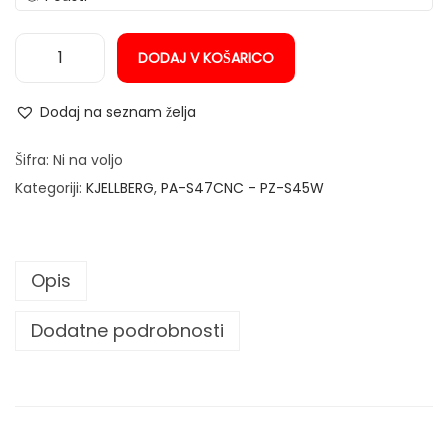
n
DODAJ V KOŠARICO
Š
o
Dodaj na seznam želja
b
a
Šifra:
Ni na voljo
F
Kategoriji:
KJELLBERG
,
PA-S47CNC - PZ-S45W
i
1
.
Opis
0
-
Dodatne podrobnosti
1
.
4
X