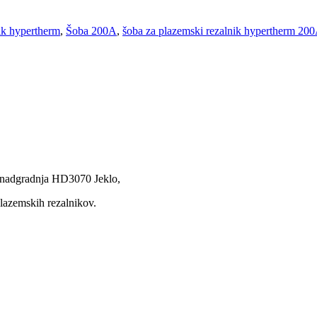
ik hypertherm
,
Šoba 200A
,
šoba za plazemski rezalnik hypertherm 20
adgradnja HD3070 Jeklo,
plazemskih rezalnikov.