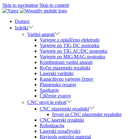
Skip to navigation
Skip to content
Domov
Izdelki
Varilni aparati
Varjenje z oplaščeno elektrodo
Varjenje po TIG DC postopku
Varjenje po TIG AC/DC postopku
Varjenje po MIG/MAG postopku
Kombinirani varilni aparati
Ročni plazemski rezalniki
Laserski varilniki
Kapacitivno varjenje čepov
Plamensko rezanje
Spajkanje
Čiščenje zvarov
CNC stroji in roboti
CNC plazemski rezalniki
Izvori za CNC plazemske rezalnike
CNC laserski rezalniki
Robotizacija
Laserski označevalci
Raytools potrošni material