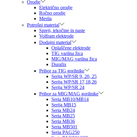
Orodje
Električno orodje
Ročno orodje
Merila
Potrošni material
Spreji, tekočine in paste
Volfram elektrode
Dodajni material
Oplaščene elektrode
TIG varilna žica
MIG/MAG varilna žica
Durafix
Pribor za TIG gorilnike
Serija WP/SR 9, 20, 25
Serija WP/SR 17,18,26
Serija WP/SR 24
Pribor za MIG/MAG gorilnike
Seria MB10/MB14
Serija MB15
Seria MB24
Seria MB25
Seria MB36
Seria MB501
Seria PAG250