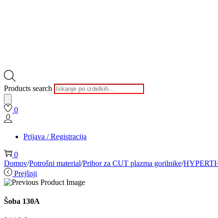
Products search
0
Prijava / Registracija
0
Domov
/
Potrošni material
/
Pribor za CUT plazma gorilnike
/
HYPERT
Prejšnji
Šoba 130A