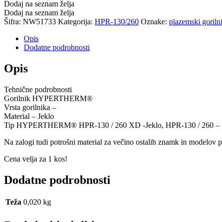
Dodaj na seznam želja
Dodaj na seznam želja
Šifra:
NW51733
Kategorija:
HPR-130/260
Oznake:
plazemski goriln
Opis
Dodatne podrobnosti
Opis
Tehnične podrobnosti
Gorilnik HYPERTHERM®
Vrsta gorilnika –
Material – Jeklo
Tip HYPERTHERM® HPR-130 / 260 XD -Jeklo, HPR-130 / 260 – n
Na zalogi tudi potrošni material za večino ostalih znamk in modelov 
Cena velja za 1 kos!
Dodatne podrobnosti
Teža
0,020 kg