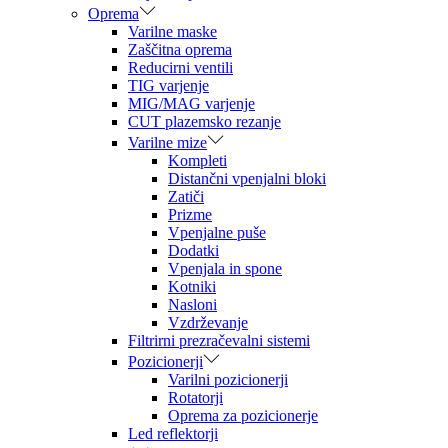
Oprema
Varilne maske
Zaščitna oprema
Reducirni ventili
TIG varjenje
MIG/MAG varjenje
CUT plazemsko rezanje
Varilne mize
Kompleti
Distančni vpenjalni bloki
Zatiči
Prizme
Vpenjalne puše
Dodatki
Vpenjala in spone
Kotniki
Nasloni
Vzdrževanje
Filtrirni prezračevalni sistemi
Pozicionerji
Varilni pozicionerji
Rotatorji
Oprema za pozicionerje
Led reflektorji