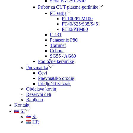
Seria PAG501/600
Pribor za CUT plazma gorilnike
PT serija
PT100/PTM100
PT40/S25/S35/S45
PT80/PTM80
PT-31
Panasonic P80
Trafimet
Cebora
SG55 / AG60
Podložne keramike
Pnevmatika
Cevi
Pnevmatsko orodje
Priključki za zrak
Obdelava kovin
Rezervni deli
Rabljeno
Kontakt
SI
SI
HR