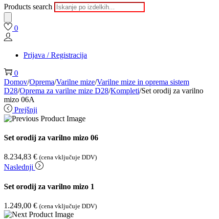
Products search
0
Prijava / Registracija
0
Domov
/
Oprema
/
Varilne mize
/
Varilne mize in oprema sistem
D28
/
Oprema za varilne mize D28
/
Kompleti
/
Set orodij za varilno
mizo 06A
Prejšnji
Set orodij za varilno mizo 06
8.234,83
€
(cena vključuje DDV)
Naslednji
Set orodij za varilno mizo 1
1.249,00
€
(cena vključuje DDV)