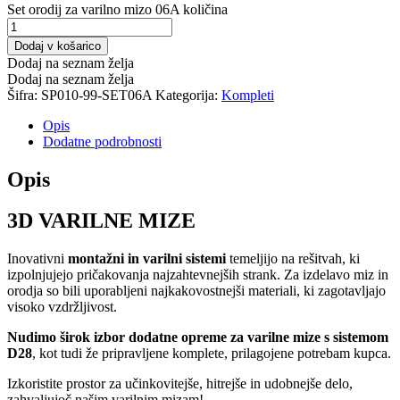
Set orodij za varilno mizo 06A količina
Dodaj v košarico
Dodaj na seznam želja
Dodaj na seznam želja
Šifra:
SP010-99-SET06A
Kategorija:
Kompleti
Opis
Dodatne podrobnosti
Opis
3D VARILNE MIZE
Inovativni
montažni in varilni sistemi
temeljijo na rešitvah, ki
izpolnjujejo pričakovanja najzahtevnejših strank. Za izdelavo miz in
orodja so bili uporabljeni najkakovostnejši materiali, ki zagotavljajo
visoko vzdržljivost.
Nudimo širok izbor dodatne opreme
za varilne mize s sistemom
D28
, kot tudi že pripravljene komplete, prilagojene potrebam kupca.
Izkoristite prostor za učinkovitejše, hitrejše in udobnejše delo,
zahvaljujoč našim varilnim mizam!