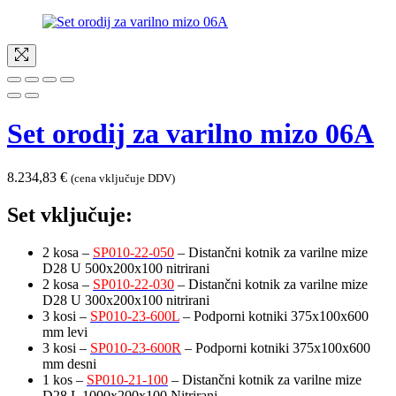
Set orodij za varilno mizo 06A
8.234,83
€
(cena vključuje DDV)
Set vključuje:
2 kosa –
SP010-22-050
– Distančni kotnik za varilne mize
D28 U 500x200x100 nitrirani
2 kosa –
SP010-22-030
– Distančni kotnik za varilne mize
D28 U 300x200x100 nitrirani
3 kosi –
SP010-23-600L
– Podporni kotniki 375x100x600
mm levi
3 kosi –
SP010-23-600R
– Podporni kotniki 375x100x600
mm desni
1 kos –
SP010-21-100
– Distančni kotnik za varilne mize
D28 L 1000x200x100 Nitrirani