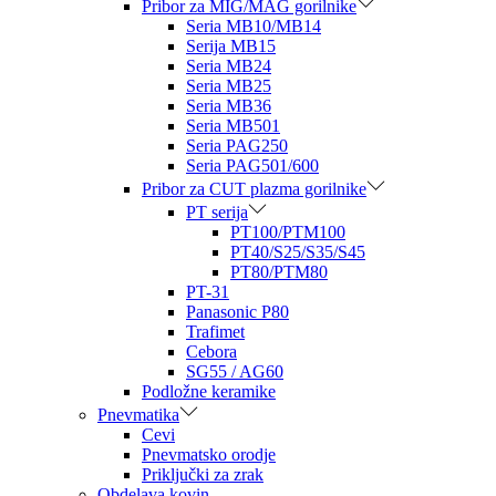
Pribor za MIG/MAG gorilnike
Seria MB10/MB14
Serija MB15
Seria MB24
Seria MB25
Seria MB36
Seria MB501
Seria PAG250
Seria PAG501/600
Pribor za CUT plazma gorilnike
PT serija
PT100/PTM100
PT40/S25/S35/S45
PT80/PTM80
PT-31
Panasonic P80
Trafimet
Cebora
SG55 / AG60
Podložne keramike
Pnevmatika
Cevi
Pnevmatsko orodje
Priključki za zrak
Obdelava kovin