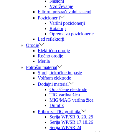
Nasloni
Vzdrževanje
Filtrirni prezračevalni sistemi
Pozicionerji
Varilni pozicionerji
Rotatorji
Oprema za pozicionerje
Led reflektorji
Orodje
Električno orodje
Ročno orodje
Merila
Potrošni material
Spreji, tekočine in paste
Volfram elektrode
Dodajni material
Oplaščene elektrode
TIG varilna žica
MIG/MAG varilna žica
Durafix
Pribor za TIG gorilnike
Serija WP/SR 9, 20, 25
Serija WP/SR 17,18,26
Serija WP/SR 24