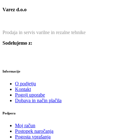
Varez d.o.o
Prodaja in servis varilne in rezalne tehnike
Sodelujemo z:
Informacije
O podjetju
Kontakt
Pogoji uporabe
Dobava in način plačila
Podpora
Moj račun
Postopek naročanja
Pogosta vprašanja