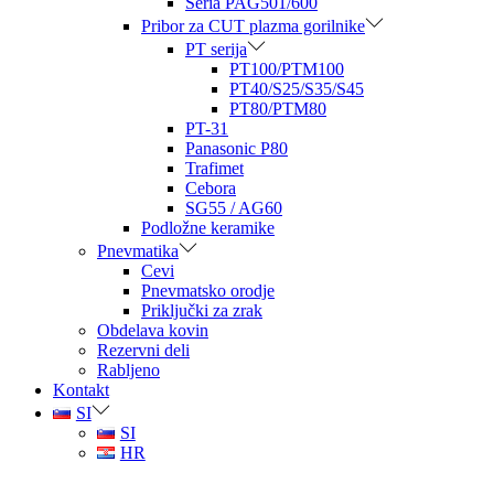
Seria PAG501/600
Pribor za CUT plazma gorilnike
PT serija
PT100/PTM100
PT40/S25/S35/S45
PT80/PTM80
PT-31
Panasonic P80
Trafimet
Cebora
SG55 / AG60
Podložne keramike
Pnevmatika
Cevi
Pnevmatsko orodje
Priključki za zrak
Obdelava kovin
Rezervni deli
Rabljeno
Kontakt
SI
SI
HR