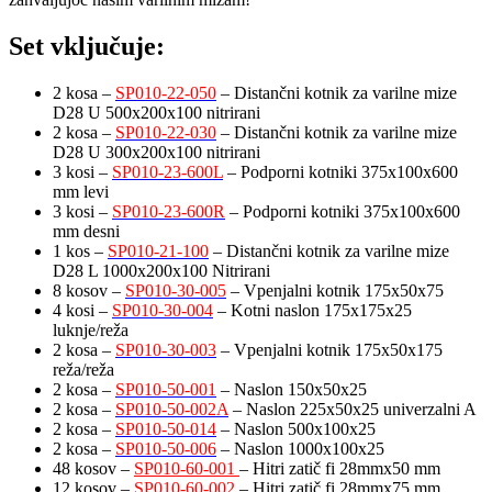
Set vključuje:
2 kosa –
SP010-22-050
– Distančni kotnik za varilne mize
D28 U 500x200x100 nitrirani
2 kosa –
SP010-22-030
– Distančni kotnik za varilne mize
D28 U 300x200x100 nitrirani
3 kosi –
SP010-23-600L
– Podporni kotniki 375x100x600
mm levi
3 kosi –
SP010-23-600R
– Podporni kotniki 375x100x600
mm desni
1 kos –
SP010-21-100
– Distančni kotnik za varilne mize
D28 L 1000x200x100 Nitrirani
8 kosov –
SP010-30-005
– Vpenjalni kotnik 175x50x75
4 kosi –
SP010-30-004
– Kotni naslon 175x175x25
luknje/reža
2 kosa –
SP010-30-003
– Vpenjalni kotnik 175x50x175
reža/reža
2 kosa –
SP010-50-001
– Naslon 150x50x25
2 kosa –
SP010-50-002A
– Naslon 225x50x25 univerzalni A
2 kosa –
SP010-50-014
– Naslon 500x100x25
2 kosa –
SP010-50-006
– Naslon 1000x100x25
48 kosov –
SP010-60-001
– Hitri zatič fi 28mmx50 mm
12 kosov –
SP010-60-002
– Hitri zatič fi 28mmx75 mm