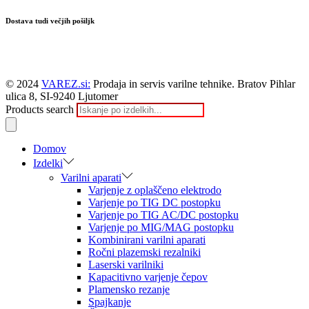
Dostava tudi večjih pošiljk
© 2024
VAREZ.si:
Prodaja in servis varilne tehnike. Bratov Pihlar
ulica 8, SI-9240 Ljutomer
Products search
Domov
Izdelki
Varilni aparati
Varjenje z oplaščeno elektrodo
Varjenje po TIG DC postopku
Varjenje po TIG AC/DC postopku
Varjenje po MIG/MAG postopku
Kombinirani varilni aparati
Ročni plazemski rezalniki
Laserski varilniki
Kapacitivno varjenje čepov
Plamensko rezanje
Spajkanje