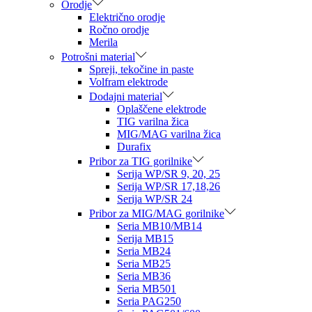
Orodje
Električno orodje
Ročno orodje
Merila
Potrošni material
Spreji, tekočine in paste
Volfram elektrode
Dodajni material
Oplaščene elektrode
TIG varilna žica
MIG/MAG varilna žica
Durafix
Pribor za TIG gorilnike
Serija WP/SR 9, 20, 25
Serija WP/SR 17,18,26
Serija WP/SR 24
Pribor za MIG/MAG gorilnike
Seria MB10/MB14
Serija MB15
Seria MB24
Seria MB25
Seria MB36
Seria MB501
Seria PAG250