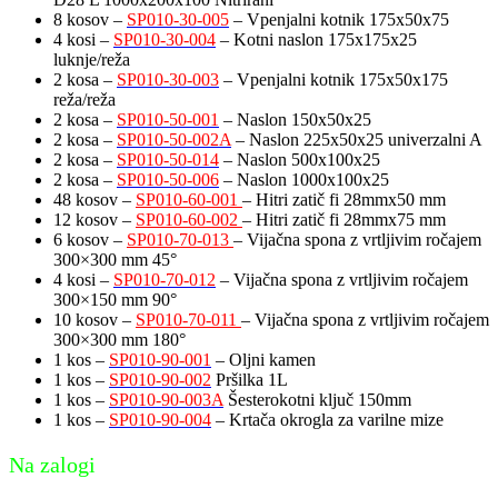
8 kosov –
SP010-30-005
– Vpenjalni kotnik 175x50x75
4 kosi –
SP010-30-004
– Kotni naslon 175x175x25
luknje/reža
2 kosa –
SP010-30-003
– Vpenjalni kotnik 175x50x175
reža/reža
2 kosa –
SP010-50-001
– Naslon 150x50x25
2 kosa –
SP010-50-002A
– Naslon 225x50x25 univerzalni A
2 kosa –
SP010-50-014
– Naslon 500x100x25
2 kosa –
SP010-50-006
– Naslon 1000x100x25
48 kosov –
SP010-60-001
– Hitri zatič fi 28mmx50 mm
12 kosov –
SP010-60-002
– Hitri zatič fi 28mmx75 mm
6 kosov –
SP010-70-013
– Vijačna spona z vrtljivim ročajem
300×300 mm 45°
4 kosi –
SP010-70-012
– Vijačna spona z vrtljivim ročajem
300×150 mm 90°
10 kosov –
SP010-70-011
– Vijačna spona z vrtljivim ročajem
300×300 mm 180°
1 kos –
SP010-90-001
– Oljni kamen
1 kos –
SP010-90-002
Pršilka 1L
1 kos –
SP010-90-003A
Šesterokotni ključ 150mm
1 kos –
SP010-90-004
– Krtača okrogla za varilne mize
Na zalogi