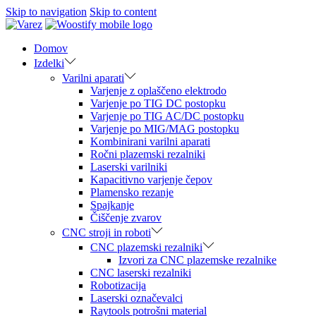
Skip to navigation
Skip to content
Domov
Izdelki
Varilni aparati
Varjenje z oplaščeno elektrodo
Varjenje po TIG DC postopku
Varjenje po TIG AC/DC postopku
Varjenje po MIG/MAG postopku
Kombinirani varilni aparati
Ročni plazemski rezalniki
Laserski varilniki
Kapacitivno varjenje čepov
Plamensko rezanje
Spajkanje
Čiščenje zvarov
CNC stroji in roboti
CNC plazemski rezalniki
Izvori za CNC plazemske rezalnike
CNC laserski rezalniki
Robotizacija
Laserski označevalci
Raytools potrošni material