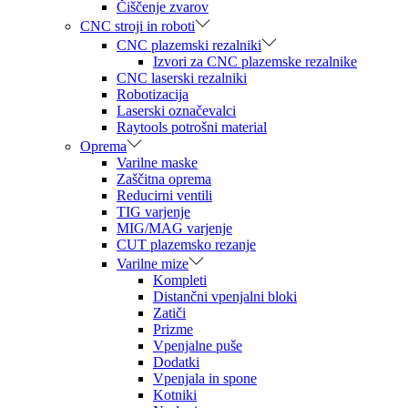
Čiščenje zvarov
CNC stroji in roboti
CNC plazemski rezalniki
Izvori za CNC plazemske rezalnike
CNC laserski rezalniki
Robotizacija
Laserski označevalci
Raytools potrošni material
Oprema
Varilne maske
Zaščitna oprema
Reducirni ventili
TIG varjenje
MIG/MAG varjenje
CUT plazemsko rezanje
Varilne mize
Kompleti
Distančni vpenjalni bloki
Zatiči
Prizme
Vpenjalne puše
Dodatki
Vpenjala in spone
Kotniki