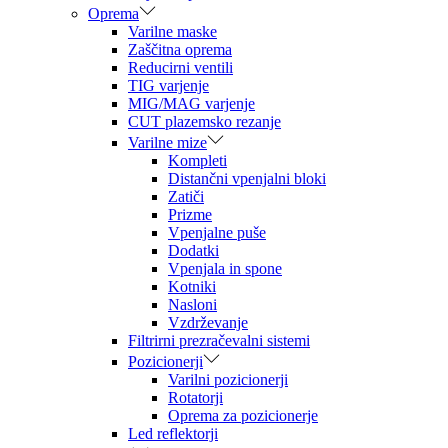
Oprema
Varilne maske
Zaščitna oprema
Reducirni ventili
TIG varjenje
MIG/MAG varjenje
CUT plazemsko rezanje
Varilne mize
Kompleti
Distančni vpenjalni bloki
Zatiči
Prizme
Vpenjalne puše
Dodatki
Vpenjala in spone
Kotniki
Nasloni
Vzdrževanje
Filtrirni prezračevalni sistemi
Pozicionerji
Varilni pozicionerji
Rotatorji
Oprema za pozicionerje
Led reflektorji