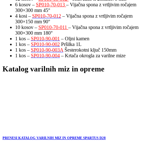
6 kosov –
SP010-70-013
– Vijačna spona z vrtljivim ročajem
300×300 mm 45°
4 kosi –
SP010-70-012
– Vijačna spona z vrtljivim ročajem
300×150 mm 90°
10 kosov –
SP010-70-011
– Vijačna spona z vrtljivim ročajem
300×300 mm 180°
1 kos –
SP010-90-001
– Oljni kamen
1 kos –
SP010-90-002
Pršilka 1L
1 kos –
SP010-90-003A
Šesterokotni ključ 150mm
1 kos –
SP010-90-004
– Krtača okrogla za varilne mize
Katalog varilnih miz in opreme
PRENESI KATALOG VARILNIH MIZ IN OPREME SPARTUS D28