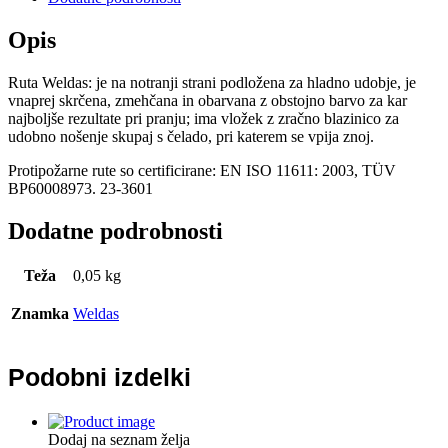
Opis
Ruta Weldas: je na notranji strani podložena za hladno udobje, je
vnaprej skrčena, zmehčana in obarvana z obstojno barvo za kar
najboljše rezultate pri pranju; ima vložek z zračno blazinico za
udobno nošenje skupaj s čelado, pri katerem se vpija znoj.
Protipožarne rute so certificirane: EN ISO 11611: 2003, TÜV
BP60008973. 23-3601
Dodatne podrobnosti
Teža
0,05 kg
Znamka
Weldas
Podobni izdelki
Dodaj na seznam želja