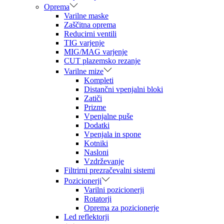
Oprema
Varilne maske
Zaščitna oprema
Reducirni ventili
TIG varjenje
MIG/MAG varjenje
CUT plazemsko rezanje
Varilne mize
Kompleti
Distančni vpenjalni bloki
Zatiči
Prizme
Vpenjalne puše
Dodatki
Vpenjala in spone
Kotniki
Nasloni
Vzdrževanje
Filtrirni prezračevalni sistemi
Pozicionerji
Varilni pozicionerji
Rotatorji
Oprema za pozicionerje
Led reflektorji