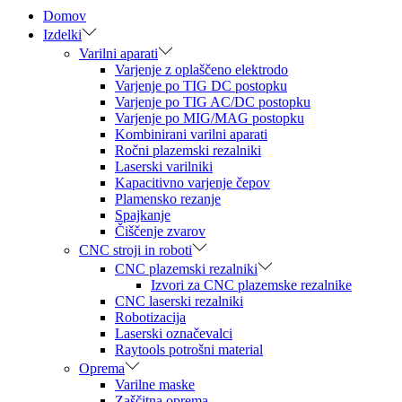
Domov
Izdelki
Varilni aparati
Varjenje z oplaščeno elektrodo
Varjenje po TIG DC postopku
Varjenje po TIG AC/DC postopku
Varjenje po MIG/MAG postopku
Kombinirani varilni aparati
Ročni plazemski rezalniki
Laserski varilniki
Kapacitivno varjenje čepov
Plamensko rezanje
Spajkanje
Čiščenje zvarov
CNC stroji in roboti
CNC plazemski rezalniki
Izvori za CNC plazemske rezalnike
CNC laserski rezalniki
Robotizacija
Laserski označevalci
Raytools potrošni material
Oprema
Varilne maske
Zaščitna oprema