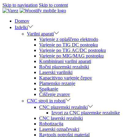
Skip to navigation
Skip to content
Domov
Izdelki
Varilni aparati
Varjenje z oplaščeno elektrodo
Varjenje po TIG DC postopku
Varjenje po TIG AC/DC postopku
Varjenje po MIG/MAG postopku
Kombinirani varilni aparati
Ročni plazemski rezalniki
Laserski varilniki
Kapacitivno varjenje čepov
Plamensko rezanje
Spajkanje
Čiščenje zvarov
CNC stroji in roboti
CNC plazemski rezalniki
Izvori za CNC plazemske rezalnike
CNC laserski rezalniki
Robotizacija
Laserski označevalci
Raytools potrošni material