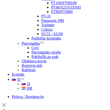
PT100/PTM100
PT40/S25/S35/S45
PT80/PTM80
PT-31
Panasonic P80
Trafimet
Cebora
SG55 / AG60
Podložne keramike
Pnevmatika
Cevi
Pnevmatsko orodje
Priključki za zrak
Obdelava kovin
Rezervni deli
Rabljeno
Kontakt
SI
SI
HR
Prijava / Registracija