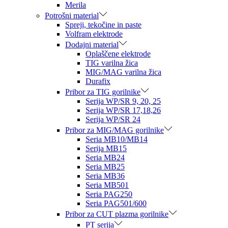
Merila
Potrošni material
Spreji, tekočine in paste
Volfram elektrode
Dodajni material
Oplaščene elektrode
TIG varilna žica
MIG/MAG varilna žica
Durafix
Pribor za TIG gorilnike
Serija WP/SR 9, 20, 25
Serija WP/SR 17,18,26
Serija WP/SR 24
Pribor za MIG/MAG gorilnike
Seria MB10/MB14
Serija MB15
Seria MB24
Seria MB25
Seria MB36
Seria MB501
Seria PAG250
Seria PAG501/600
Pribor za CUT plazma gorilnike
PT serija