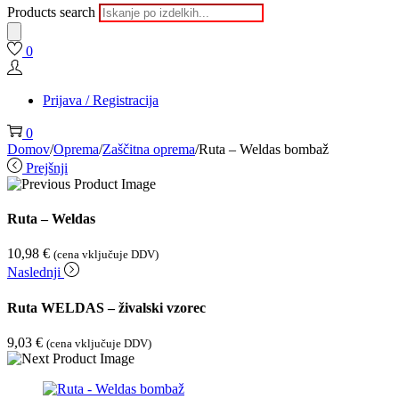
Products search
0
Prijava / Registracija
0
Domov
/
Oprema
/
Zaščitna oprema
/
Ruta – Weldas bombaž
Prejšnji
Ruta – Weldas
10,98
€
(cena vključuje DDV)
Naslednji
Ruta WELDAS – živalski vzorec
9,03
€
(cena vključuje DDV)