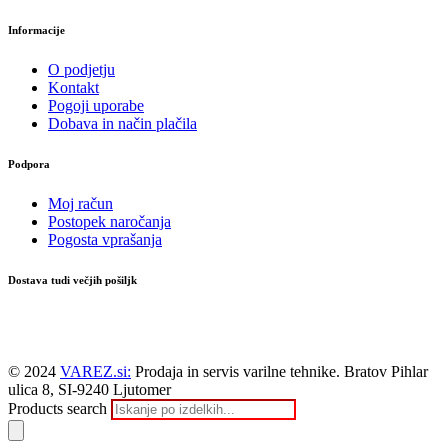
Informacije
O podjetju
Kontakt
Pogoji uporabe
Dobava in način plačila
Podpora
Moj račun
Postopek naročanja
Pogosta vprašanja
Dostava tudi večjih pošiljk
© 2024
VAREZ.si:
Prodaja in servis varilne tehnike. Bratov Pihlar
ulica 8, SI-9240 Ljutomer
Products search