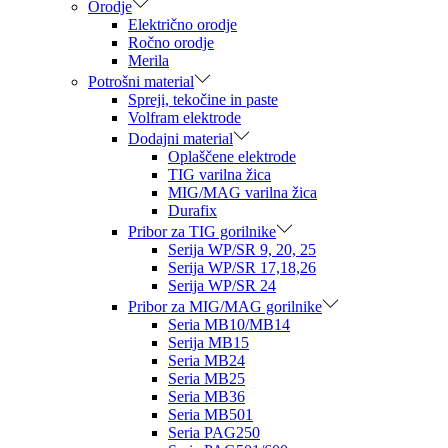
Orodje
Električno orodje
Ročno orodje
Merila
Potrošni material
Spreji, tekočine in paste
Volfram elektrode
Dodajni material
Oplaščene elektrode
TIG varilna žica
MIG/MAG varilna žica
Durafix
Pribor za TIG gorilnike
Serija WP/SR 9, 20, 25
Serija WP/SR 17,18,26
Serija WP/SR 24
Pribor za MIG/MAG gorilnike
Seria MB10/MB14
Serija MB15
Seria MB24
Seria MB25
Seria MB36
Seria MB501
Seria PAG250