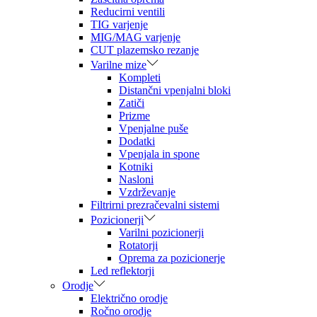
Reducirni ventili
TIG varjenje
MIG/MAG varjenje
CUT plazemsko rezanje
Varilne mize
Kompleti
Distančni vpenjalni bloki
Zatiči
Prizme
Vpenjalne puše
Dodatki
Vpenjala in spone
Kotniki
Nasloni
Vzdrževanje
Filtrirni prezračevalni sistemi
Pozicionerji
Varilni pozicionerji
Rotatorji
Oprema za pozicionerje
Led reflektorji
Orodje
Električno orodje
Ročno orodje