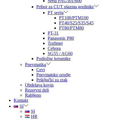
Seria PAG501/600
Pribor za CUT plazma gorilnike
PT serija
PT100/PTM100
PT40/S25/S35/S45
PT80/PTM80
PT-31
Panasonic P80
Trafimet
Cebora
SG55 / AG60
Podložne keramike
Pnevmatika
Cevi
Pnevmatsko orodje
Priključki za zrak
Obdelava kovin
Rezervni deli
Rabljeno
Kontakt
SI
SI
HR