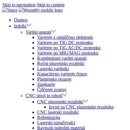
Skip to navigation
Skip to content
Domov
Izdelki
Varilni aparati
Varjenje z oplaščeno elektrodo
Varjenje po TIG DC postopku
Varjenje po TIG AC/DC postopku
Varjenje po MIG/MAG postopku
Kombinirani varilni aparati
Ročni plazemski rezalniki
Laserski varilniki
Kapacitivno varjenje čepov
Plamensko rezanje
Spajkanje
Čiščenje zvarov
CNC stroji in roboti
CNC plazemski rezalniki
Izvori za CNC plazemske rezalnike
CNC laserski rezalniki
Robotizacija
Laserski označevalci
Raytools potrošni material