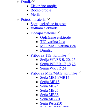
Orodje
Električno orodje
Ročno orodje
Merila
Potrošni material
Spreji, tekočine in paste
Volfram elektrode
Dodajni material
Oplaščene elektrode
TIG varilna žica
MIG/MAG varilna žica
Durafix
Pribor za TIG gorilnike
Serija WP/SR 9, 20, 25
Serija WP/SR 17,18,26
Serija WP/SR 24
Pribor za MIG/MAG gorilnike
Seria MB10/MB14
Serija MB15
Seria MB24
Seria MB25
Seria MB36
Seria MB501
Seria PAG250