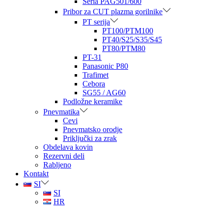
Seria PAG501/600
Pribor za CUT plazma gorilnike
PT serija
PT100/PTM100
PT40/S25/S35/S45
PT80/PTM80
PT-31
Panasonic P80
Trafimet
Cebora
SG55 / AG60
Podložne keramike
Pnevmatika
Cevi
Pnevmatsko orodje
Priključki za zrak
Obdelava kovin
Rezervni deli
Rabljeno
Kontakt
SI
SI
HR