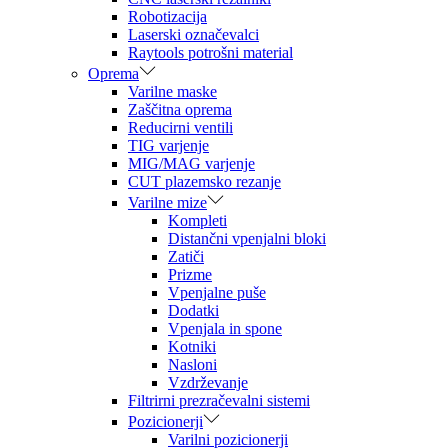
Robotizacija
Laserski označevalci
Raytools potrošni material
Oprema
Varilne maske
Zaščitna oprema
Reducirni ventili
TIG varjenje
MIG/MAG varjenje
CUT plazemsko rezanje
Varilne mize
Kompleti
Distančni vpenjalni bloki
Zatiči
Prizme
Vpenjalne puše
Dodatki
Vpenjala in spone
Kotniki
Nasloni
Vzdrževanje
Filtrirni prezračevalni sistemi
Pozicionerji
Varilni pozicionerji