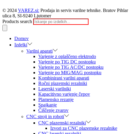
© 2024
VAREZ.si:
Prodaja in servis varilne tehnike. Bratov Pihlar
ulica 8, SI-9240 Ljutomer
Products search
Domov
Izdelki
Varilni aparati
Varjenje z oplaščeno elektrodo
Varjenje po TIG DC postopku
Varjenje po TIG AC/DC postopku
Varjenje po MIG/MAG postopku
Kombinirani varilni aparati
Ročni plazemski rezalniki
Laserski varilniki
Kapacitivno varjenje čepov
Plamensko rezanje
Spajkanje
Čiščenje zvarov
CNC stroji in roboti
CNC plazemski rezalniki
Izvori za CNC plazemske rezalnike
CNC laserski rezalniki