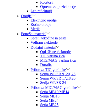
Rotatorji
Oprema za pozicionerje
Led reflektorji
Orodje
Električno orodje
Ročno orodje
Merila
Potrošni material
Spreji, tekočine in paste
Volfram elektrode
Dodajni material
Oplaščene elektrode
TIG varilna žica
MIG/MAG varilna žica
Durafix
Pribor za TIG gorilnike
Serija WP/SR 9, 20, 25
Serija WP/SR 17,18,26
Serija WP/SR 24
Pribor za MIG/MAG gorilnike
Seria MB10/MB14
Serija MB15
Seria MB24
Seria MB25