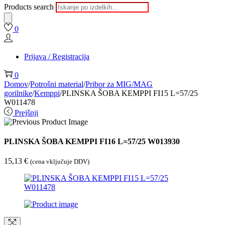
Products search
0
Prijava / Registracija
0
Domov
/
Potrošni material
/
Pribor za MIG/MAG
gorilnike
/
Kemppi
/
PLINSKA ŠOBA KEMPPI FI15 L=57/25
W011478
Prejšnji
PLINSKA ŠOBA KEMPPI FI16 L=57/25 W013930
15,13
€
(cena vključuje DDV)