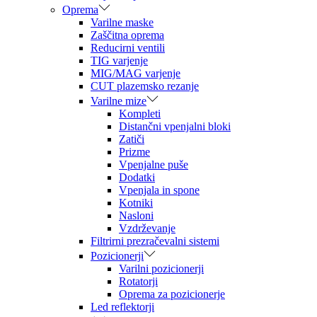
Oprema
Varilne maske
Zaščitna oprema
Reducirni ventili
TIG varjenje
MIG/MAG varjenje
CUT plazemsko rezanje
Varilne mize
Kompleti
Distančni vpenjalni bloki
Zatiči
Prizme
Vpenjalne puše
Dodatki
Vpenjala in spone
Kotniki
Nasloni
Vzdrževanje
Filtrirni prezračevalni sistemi
Pozicionerji
Varilni pozicionerji
Rotatorji
Oprema za pozicionerje
Led reflektorji