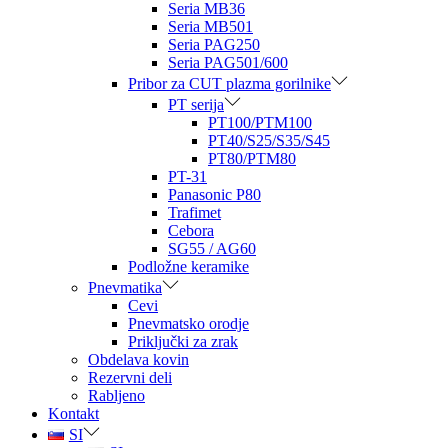
Seria MB36
Seria MB501
Seria PAG250
Seria PAG501/600
Pribor za CUT plazma gorilnike
PT serija
PT100/PTM100
PT40/S25/S35/S45
PT80/PTM80
PT-31
Panasonic P80
Trafimet
Cebora
SG55 / AG60
Podložne keramike
Pnevmatika
Cevi
Pnevmatsko orodje
Priključki za zrak
Obdelava kovin
Rezervni deli
Rabljeno
Kontakt
SI