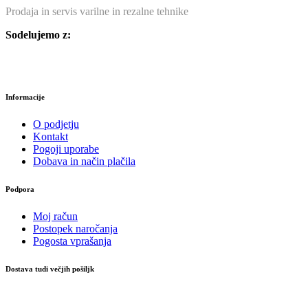
Prodaja in servis varilne in rezalne tehnike
Sodelujemo z:
Informacije
O podjetju
Kontakt
Pogoji uporabe
Dobava in način plačila
Podpora
Moj račun
Postopek naročanja
Pogosta vprašanja
Dostava tudi večjih pošiljk