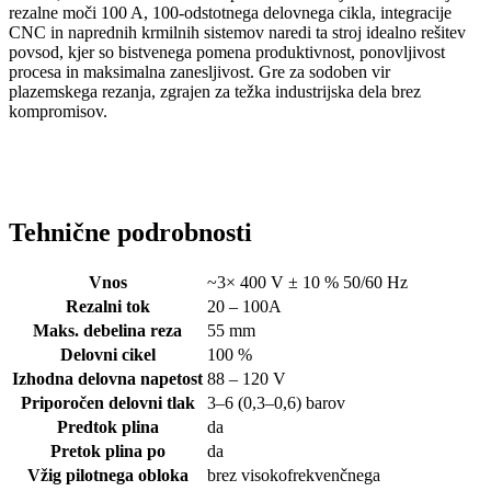
rezalne moči 100 A, 100-odstotnega delovnega cikla, integracije
CNC in naprednih krmilnih sistemov naredi ta stroj idealno rešitev
povsod, kjer so bistvenega pomena produktivnost, ponovljivost
procesa in maksimalna zanesljivost. Gre za sodoben vir
plazemskega rezanja, zgrajen za težka industrijska dela brez
kompromisov.
Tehnične podrobnosti
Vnos
~3× 400 V ± 10 % 50/60 Hz
Rezalni tok
20 – 100A
Maks. debelina reza
55 mm
Delovni cikel
100 %
Izhodna delovna napetost
88 – 120 V
Priporočen delovni tlak
3–6 (0,3–0,6) barov
Predtok plina
da
Pretok plina po
da
Vžig pilotnega obloka
brez visokofrekvenčnega