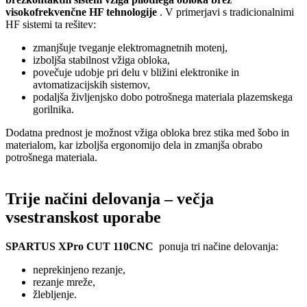
visokofrekvenčne HF tehnologije
. V primerjavi s tradicionalnimi
HF sistemi ta rešitev:
zmanjšuje tveganje elektromagnetnih motenj,
izboljša stabilnost vžiga obloka,
povečuje udobje pri delu v bližini elektronike in
avtomatizacijskih sistemov,
podaljša življenjsko dobo potrošnega materiala plazemskega
gorilnika.
Dodatna prednost je možnost vžiga obloka brez stika med šobo in
materialom, kar izboljša ergonomijo dela in zmanjša obrabo
potrošnega materiala.
Trije načini delovanja – večja
vsestranskost uporabe
SPARTUS XPro CUT 110CNC
ponuja tri načine delovanja:
neprekinjeno rezanje,
rezanje mreže,
žlebljenje.