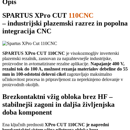
Opis
SPARTUS XPro CUT
110CNC
– industrijski plazemski razrez in popolna
integracija CNC
SPARTUS XPro CUT 110CNC
je visokozmogljiv inverterski
plazemski rezalnik, zasnovan za najzahtevnejše industrijske,
proizvodne in avtomatizirane rezalne aplikacije.
Napajanje 400 V,
rezalni tok do 100 A, možnost rezanja materialov debeline do 55
mm in 100-odstotni delovni cikel
zagotavljajo maksimalno
učinkovitost procesa in pripravljenost za neprekinjeno delovanje v
proizvodnih okoljih.
Brezkontaktni vžig obloka brez HF –
stabilnejši zagoni in daljša življenjska
doba komponent
Ena ključnih prednosti
XPro CUT 110CNC je napredni
brezkontaktni sistem vžiga pilotnega obloka brez