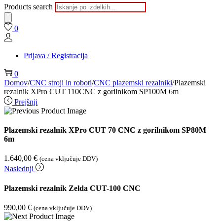
Products search
0
Prijava / Registracija
0
Domov
/
CNC stroji in roboti
/
CNC plazemski rezalniki
/
Plazemski
rezalnik XPro CUT 110CNC z gorilnikom SP100M 6m
Prejšnji
Plazemski rezalnik XPro CUT 70 CNC z gorilnikom SP80M
6m
1.640,00
€
(cena vključuje DDV)
Naslednji
Plazemski rezalnik Zelda CUT-100 CNC
990,00
€
(cena vključuje DDV)