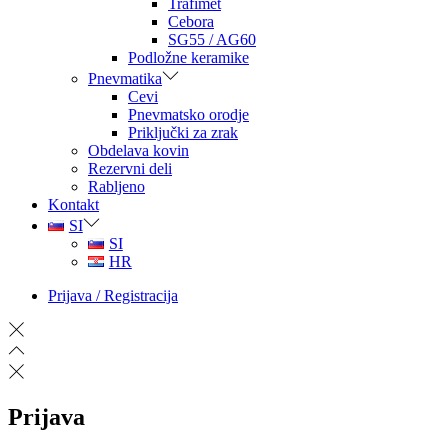
Trafimet
Cebora
SG55 / AG60
Podložne keramike
Pnevmatika
Cevi
Pnevmatsko orodje
Priključki za zrak
Obdelava kovin
Rezervni deli
Rabljeno
Kontakt
SI
SI
HR
Prijava / Registracija
Prijava