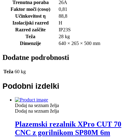
Trenutna poraba
26A
Faktor moči (cosφ)
0,81
Učinkovitost η
88,8
Izolacijski razred
H
Razred zaščite
IP23S
Teža
28 kg
Dimenzije
640 × 265 × 500 mm
Dodatne podrobnosti
Teža
60 kg
Podobni izdelki
Dodaj na seznam želja
Dodaj na seznam želja
Plazemski rezalnik XPro CUT 70
CNC z gorilnikom SP80M 6m