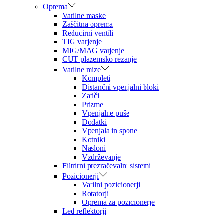
Oprema
Varilne maske
Zaščitna oprema
Reducirni ventili
TIG varjenje
MIG/MAG varjenje
CUT plazemsko rezanje
Varilne mize
Kompleti
Distančni vpenjalni bloki
Zatiči
Prizme
Vpenjalne puše
Dodatki
Vpenjala in spone
Kotniki
Nasloni
Vzdrževanje
Filtrirni prezračevalni sistemi
Pozicionerji
Varilni pozicionerji
Rotatorji
Oprema za pozicionerje
Led reflektorji