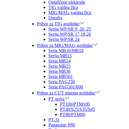
Oplaščene elektrode
TIG varilna žica
MIG/MAG varilna žica
Durafix
Pribor za TIG gorilnike
Serija WP/SR 9, 20, 25
Serija WP/SR 17,18,26
Serija WP/SR 24
Pribor za MIG/MAG gorilnike
Seria MB10/MB14
Serija MB15
Seria MB24
Seria MB25
Seria MB36
Seria MB501
Seria PAG250
Seria PAG501/600
Pribor za CUT plazma gorilnike
PT serija
PT100/PTM100
PT40/S25/S35/S45
PT80/PTM80
PT-31
Panasonic P80