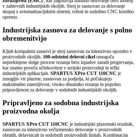
združljivost (EMC)
, kar zagotavlja stabilno delovanje brez motenj
v zahtevnih industrijskih okoljih. Stroj je zasnovan za delovanje
skupaj z avtomatizacijskimi sistemi, roboti in sodobno CNC krmilno
opremo.
Industrijska zasnova za delovanje s polno
obremenitvijo
Kljub kompaktni zasnovi je stroj zasnovan za intenzivno uporabo v
proizvodnih okoljih.
100-odstotni delovni cikel
omogoča
neprekinjene dolge procese rezanja brez izpadov zaradi pregrevanja,
kar znatno poveča učinkovitost v serijski proizvodnji in težki
industrijskih aplikacijah.
SPARTUS XPro CUT 110CNC
je
zmogljiv vir plazme, zasnovan za podjetja, ki pričakujejo
maksimalno zanesljivost, visoko dinamiko rezanja in popolno
pripravljenost za delovanje v sodobnih industrijskih okoljih.
Pripravljeno za sodobna industrijska
proizvodna okolja
SPARTUS XPro CUT 110CNC
je industrijski plazemski rezalnik,
zasnovan za intenzivno večizmensko delovanje v proizvodnih
obratih, delavnicah in sodobnih proizvodnih linijah. Kombinacija