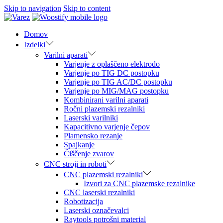
Skip to navigation
Skip to content
Domov
Izdelki
Varilni aparati
Varjenje z oplaščeno elektrodo
Varjenje po TIG DC postopku
Varjenje po TIG AC/DC postopku
Varjenje po MIG/MAG postopku
Kombinirani varilni aparati
Ročni plazemski rezalniki
Laserski varilniki
Kapacitivno varjenje čepov
Plamensko rezanje
Spajkanje
Čiščenje zvarov
CNC stroji in roboti
CNC plazemski rezalniki
Izvori za CNC plazemske rezalnike
CNC laserski rezalniki
Robotizacija
Laserski označevalci
Raytools potrošni material