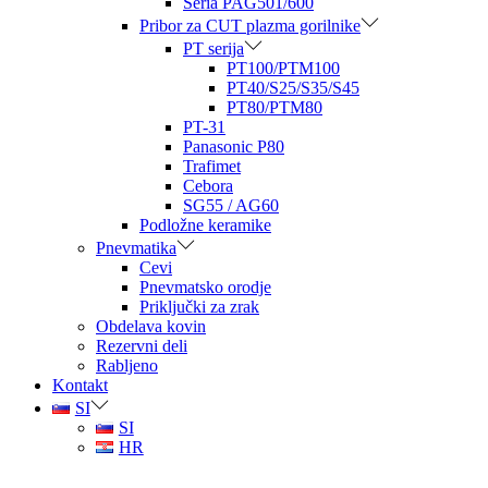
Seria PAG501/600
Pribor za CUT plazma gorilnike
PT serija
PT100/PTM100
PT40/S25/S35/S45
PT80/PTM80
PT-31
Panasonic P80
Trafimet
Cebora
SG55 / AG60
Podložne keramike
Pnevmatika
Cevi
Pnevmatsko orodje
Priključki za zrak
Obdelava kovin
Rezervni deli
Rabljeno
Kontakt
SI
SI
HR