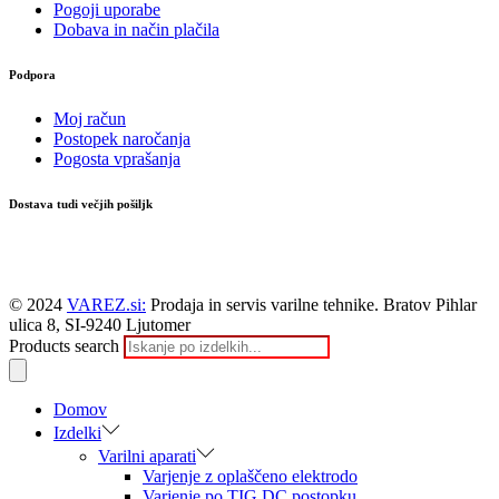
Pogoji uporabe
Dobava in način plačila
Podpora
Moj račun
Postopek naročanja
Pogosta vprašanja
Dostava tudi večjih pošiljk
© 2024
VAREZ.si:
Prodaja in servis varilne tehnike. Bratov Pihlar
ulica 8, SI-9240 Ljutomer
Products search
Domov
Izdelki
Varilni aparati
Varjenje z oplaščeno elektrodo
Varjenje po TIG DC postopku