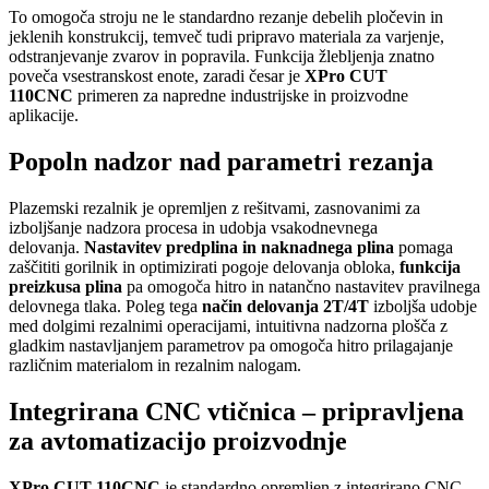
To omogoča stroju ne le standardno rezanje debelih pločevin in
jeklenih konstrukcij, temveč tudi pripravo materiala za varjenje,
odstranjevanje zvarov in popravila. Funkcija žlebljenja znatno
poveča vsestranskost enote, zaradi česar je
XPro CUT
110CNC
primeren za napredne industrijske in proizvodne
aplikacije.
Popoln nadzor nad parametri rezanja
Plazemski rezalnik je opremljen z rešitvami, zasnovanimi za
izboljšanje nadzora procesa in udobja vsakodnevnega
delovanja.
Nastavitev predplina in naknadnega plina
pomaga
zaščititi gorilnik in optimizirati pogoje delovanja obloka,
funkcija
preizkusa plina
pa omogoča hitro in natančno nastavitev pravilnega
delovnega tlaka. Poleg tega
način delovanja 2T/4T
izboljša udobje
med dolgimi rezalnimi operacijami, intuitivna nadzorna plošča z
gladkim nastavljanjem parametrov pa omogoča hitro prilagajanje
različnim materialom in rezalnim nalogam.
Integrirana CNC vtičnica – pripravljena
za avtomatizacijo proizvodnje
XPro CUT 110CNC
je standardno opremljen z integrirano CNC