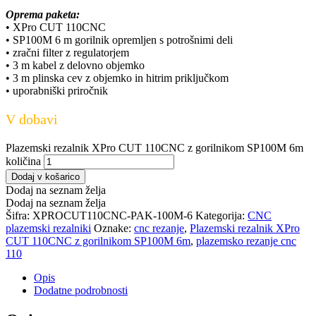
Oprema paketa:
• XPro CUT 110CNC
• SP100M 6 m gorilnik opremljen s potrošnimi deli
• zračni filter z regulatorjem
• 3 m kabel z delovno objemko
• 3 m plinska cev z objemko in hitrim priključkom
• uporabniški priročnik
V dobavi
Plazemski rezalnik XPro CUT 110CNC z gorilnikom SP100M 6m
količina
Dodaj v košarico
Dodaj na seznam želja
Dodaj na seznam želja
Šifra:
XPROCUT110CNC-PAK-100M-6
Kategorija:
CNC
plazemski rezalniki
Oznake:
cnc rezanje
,
Plazemski rezalnik XPro
CUT 110CNC z gorilnikom SP100M 6m
,
plazemsko rezanje cnc
110
Opis
Dodatne podrobnosti