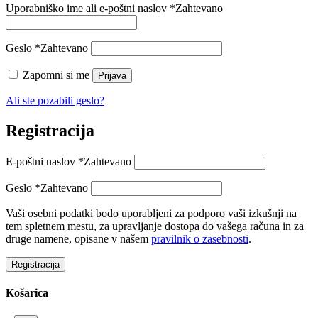
Uporabniško ime ali e-poštni naslov
*
Zahtevano
Geslo
*
Zahtevano
Zapomni si me
Prijava
Ali ste pozabili geslo?
Registracija
E-poštni naslov
*
Zahtevano
Geslo
*
Zahtevano
Vaši osebni podatki bodo uporabljeni za podporo vaši izkušnji na
tem spletnem mestu, za upravljanje dostopa do vašega računa in za
druge namene, opisane v našem
pravilnik o zasebnosti
.
Registracija
Košarica