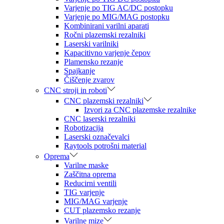
Varjenje po TIG AC/DC postopku
Varjenje po MIG/MAG postopku
Kombinirani varilni aparati
Ročni plazemski rezalniki
Laserski varilniki
Kapacitivno varjenje čepov
Plamensko rezanje
Spajkanje
Čiščenje zvarov
CNC stroji in roboti
CNC plazemski rezalniki
Izvori za CNC plazemske rezalnike
CNC laserski rezalniki
Robotizacija
Laserski označevalci
Raytools potrošni material
Oprema
Varilne maske
Zaščitna oprema
Reducirni ventili
TIG varjenje
MIG/MAG varjenje
CUT plazemsko rezanje
Varilne mize