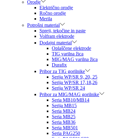
Orodje
Električno orodje
Ročno orodje
Merila
Potrošni material
Spreji, tekočine in paste
Volfram elektrode
Dodajni material
Oplaščene elektrode
TIG varilna žica
MIG/MAG varilna žica
Durafix
Pribor za TIG gorilnike
Serija WP/SR 9, 20, 25
Serija WP/SR 17,18,26
Serija WP/SR 24
Pribor za MIG/MAG gorilnike
Seria MB10/MB14
Serija MB15
Seria MB24
Seria MB25
Seria MB36
Seria MB501
Seria PAG250