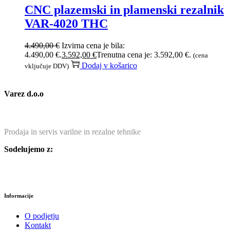
CNC plazemski in plamenski rezalnik
VAR-4020 THC
4.490,00
€
Izvirna cena je bila:
4.490,00 €.
3.592,00
€
Trenutna cena je: 3.592,00 €.
(cena
Dodaj v košarico
vključuje DDV)
Varez d.o.o
Prodaja in servis varilne in rezalne tehnike
Sodelujemo z:
Informacije
O podjetju
Kontakt