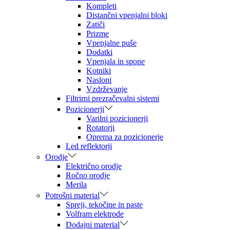
Kompleti
Distančni vpenjalni bloki
Zatiči
Prizme
Vpenjalne puše
Dodatki
Vpenjala in spone
Kotniki
Nasloni
Vzdrževanje
Filtrirni prezračevalni sistemi
Pozicionerji
Varilni pozicionerji
Rotatorji
Oprema za pozicionerje
Led reflektorji
Orodje
Električno orodje
Ročno orodje
Merila
Potrošni material
Spreji, tekočine in paste
Volfram elektrode
Dodajni material