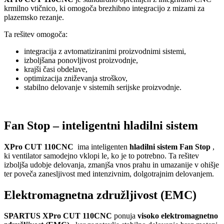
krmilno vtičnico, ki omogoča brezhibno integracijo z mizami za
plazemsko rezanje.
Ta rešitev omogoča:
integracija z avtomatiziranimi proizvodnimi sistemi,
izboljšana ponovljivost proizvodnje,
krajši časi obdelave,
optimizacija zniževanja stroškov,
stabilno delovanje v sistemih serijske proizvodnje.
Fan Stop – inteligentni hladilni sistem
XPro CUT 110CNC
ima inteligenten
hladilni sistem Fan Stop
,
ki ventilator samodejno vklopi le, ko je to potrebno. Ta rešitev
izboljša udobje delovanja, zmanjša vnos prahu in umazanije v ohišje
ter poveča zanesljivost med intenzivnim, dolgotrajnim delovanjem.
Elektromagnetna združljivost (EMC)
SPARTUS XPro CUT 110CNC
ponuja
visoko elektromagnetno