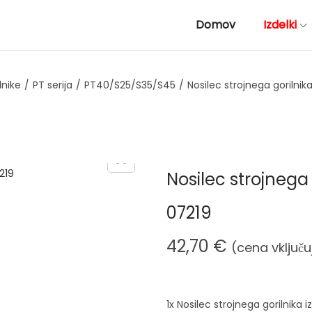
Domov
Izdelki
lnike
/
PT serija
/
PT40/S25/S35/S45
/
Nosilec strojnega gorilnik
Nosilec strojnega 
07219
42,70
€
(cena vključ
1x Nosilec strojnega gorilnika i