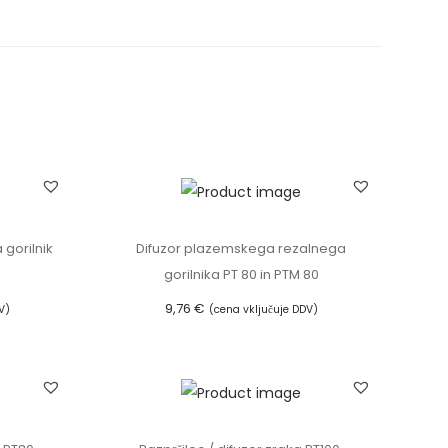
 gorilnik
Difuzor plazemskega rezalnega
gorilnika PT 80 in PTM 80
9,76
€
V)
(cena vključuje DDV)
Dodaj v košarico