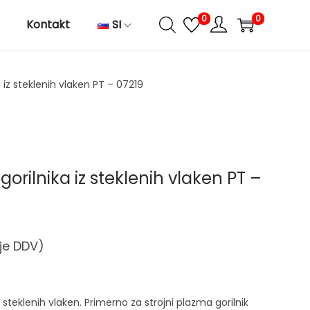
0
0
Kontakt
SI
a iz steklenih vlaken PT – 07219
gorilnika iz steklenih vlaken PT –
uje DDV)
z steklenih vlaken. Primerno za strojni plazma gorilnik