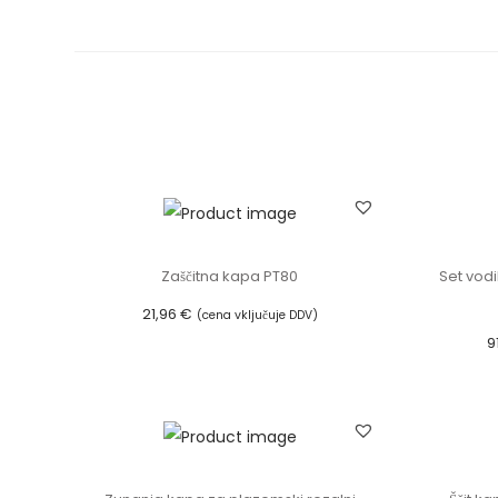
Zaščitna kapa PT80
Set vodi
21,96
€
(cena vključuje DDV)
9
Dodaj v košarico