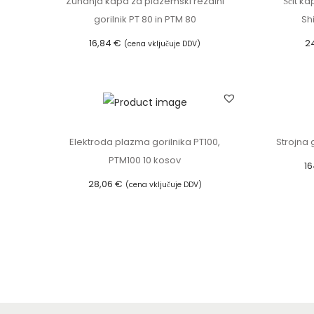
Zunanja kapa za plazemski rezalni
Ščit k
gorilnik PT 80 in PTM 80
Sh
16,84
€
2
(cena vključuje DDV)
Dodaj v košarico
Elektroda plazma gorilnika PT100,
Strojna 
PTM100 10 kosov
16
28,06
€
(cena vključuje DDV)
Dodaj v košarico