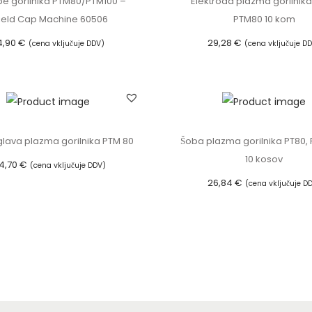
ape gorilnika PTM80/PTM100 –
Elektroda plazma gorilnika
z
ield Cap Machine 60506
PTM80 10 kom
s
4,90
€
29,28
€
(cena vključuje DDV)
(cena vključuje D
t
Dodaj v košarico
Dodaj v košarico
e
k
l
e
glava plazma gorilnika PTM 80
Šoba plazma gorilnika PT80,
n
10 kosov
i
4,70
€
(cena vključuje DDV)
26,84
€
h
(cena vključuje D
Dodaj v košarico
v
Izberite možnost
l
T
a
a
k
i
e
z
n
d