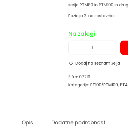
serije PTM80 in PTM100 in drug
Pozicija 2. na sestavnici.
Na zalogi
N
o
Dodaj na seznam želja
s
i
Šifra:
07219
l
Kategorije:
PT100/PTM100
,
PT4
e
c
s
t
Opis
Dodatne podrobnosti
r