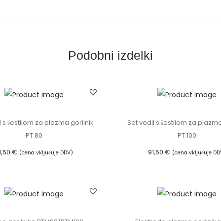
o
j
n
e
Podobni izdelki
g
a
g
o
r
l s šestilom za plazma gorilnik
Set vodil s šestilom za plazma
i
PT 80
PT 100
l
1,50
€
91,50
€
(cena vključuje DDV)
(cena vključuje DD
n
Dodaj v košarico
Dodaj v košarico
i
k
a
i