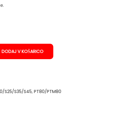
e.
DODAJ V KOŠARICO
0/S25/S35/S45
,
PT80/PTM80