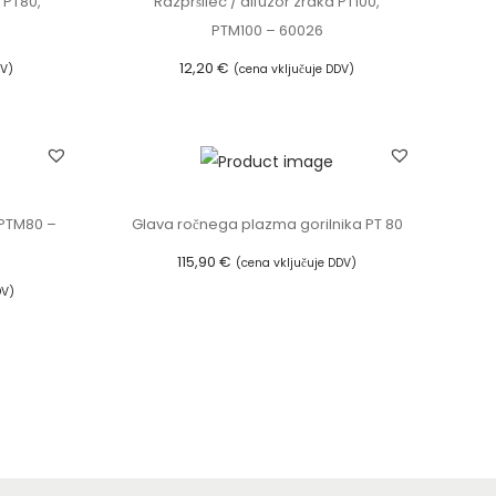
 PT80,
Razpršilec / difuzor zraka PT100,
PTM100 – 60026
12,20
€
DV)
(cena vključuje DDV)
Dodaj v košarico
 PTM80 –
Glava ročnega plazma gorilnika PT 80
115,90
€
(cena vključuje DDV)
DV)
Dodaj v košarico
i