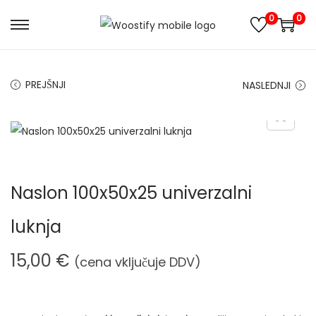
0
0
S
S
k
k
i
i
PREJŠNJI
NASLEDNJI
p
p
t
t
o
o
n
c
a
o
Naslon 100x50x25 univerzalni
v
n
i
t
luknja
g
e
a
n
15,00
€
(cena vključuje DDV)
t
t
i
o