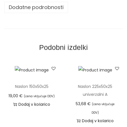
x
Dodatne podrobnosti
5
0
x
2
5
Podobni izdelki
u
n
i
v
e
Naslon 150x50x25
Naslon 225x50x25
r
univerzalni A
19,00
€
(cena vključuje DDV)
z
53,68
€
Dodaj v košarico
(cena vključuje
a
DDV)
l
Dodaj v košarico
n