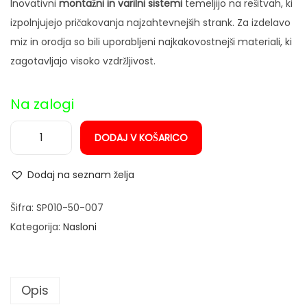
Inovativni
montažni in varilni sistemi
temeljijo na rešitvah, ki
n
izpolnjujejo pričakovanja najzahtevnejših strank. Za izdelavo
miz in orodja so bili uporabljeni najkakovostnejši materiali, ki
zagotavljajo visoko vzdržljivost.
Na zalogi
DODAJ V KOŠARICO
N
a
Dodaj na seznam želja
s
l
Šifra:
SP010-50-007
o
Kategorija:
Nasloni
n
1
0
Opis
0