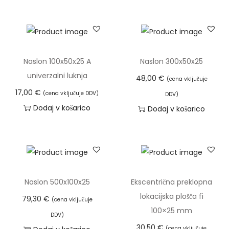
i
l
u
k
Naslon 100x50x25 A
Naslon 300x50x25
n
univerzalni luknja
48,00
€
(cena vključuje
j
17,00
€
(cena vključuje DDV)
a
DDV)
Dodaj v košarico
Dodaj v košarico
k
o
l
i
č
i
Naslon 500x100x25
Ekscentrična preklopna
n
lokacijska plošča fi
79,30
€
(cena vključuje
a
100×25 mm
DDV)
30,50
€
(cena vključuje