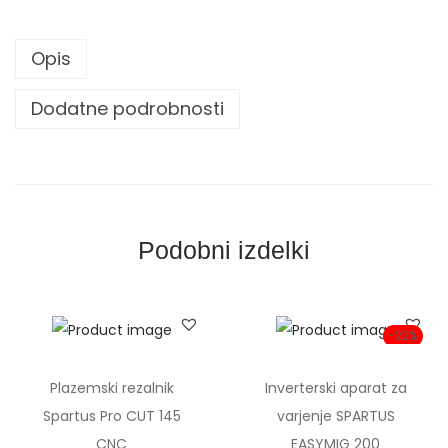
a
s
Opis
t
a
Dodatne podrobnosti
z
a
v
a
r
Podobni izdelki
i
l
n
-22%
e
š
Plazemski rezalnik
Inverterski aparat za
o
Spartus Pro CUT 145
varjenje SPARTUS
b
CNC
EASYMIG 200