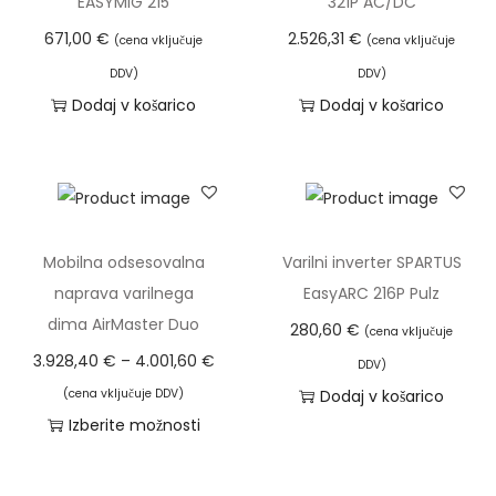
9
EASYMIG 215
321P AC/DC
n
l
9
o
671,00
€
2.526,31
€
(cena vključuje
(cena vključuje
i
6
s
DDV)
DDV)
č
,
t
Dodaj v košarico
Dodaj v košarico
i
8
i
n
0
l
a
a
€
h
k
Mobilna odsesovalna
Varilni inverter SPARTUS
o
naprava varilnega
EasyARC 216P Pulz
i
dima AirMaster Duo
280,60
€
(cena vključuje
z
C
3.928,40
€
–
4.001,60
€
DDV)
b
e
(cena vključuje DDV)
Dodaj v košarico
e
n
Izberite možnosti
r
o
T
e
v
a