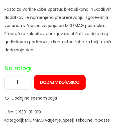
n
Pasta za varilne šobe Spartus brez silikona in škodljivih
dodatkov, je namenjena preprečevanju izgorevanja
varjenca v šobi pri varjenju po MIG/MAG postopku.
Preprečuje zalepitev ubrizgov na občutljive dele mig
gorilnikov in podmazuje kontaktne šobe za bolj tekoče
dodajanje žice.
Na zalogi
DODAJ V KOŠARICO
M
a
Dodaj na seznam želja
s
t
Šifra:
SP130-01-010
-
Kategoriji:
MIG/MAG varjenje
,
Spreji, tekočine in paste
p