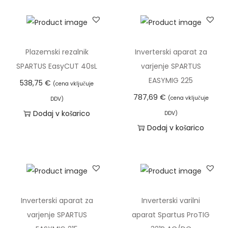
o
l
3
a
t
d
a
5
v
t
3
:
0
e
e
.
4
,
č
r
Plazemski rezalnik
Inverterski aparat za
7
4
1
r
p
SPARTUS EasyCUT 40sL
varjenje SPARTUS
6
9
4
a
a
EASYMIG 225
538,75
€
(cena vključuje
9
,
z
s
787,69
€
(cena vključuje
,
0
€
DDV)
l
t
Dodaj v košarico
8
0
.
DDV)
i
e
Dodaj v košarico
0
č
3
€
i
4
€
.
c
0
d
.
m
o
M
l
3
Inverterski aparat za
Inverterski varilni
o
k
.
varjenje SPARTUS
aparat Spartus ProTIG
ž
o