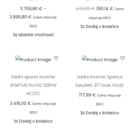
e
I
T
3.769,80
€
–
449,00
€
350,14
€
(cena
S
C
z
r
3.996,80
€
(cena vključuje
vključuje DDV)
p
e
v
e
Dodaj v košarico
DDV)
a
n
i
n
Izberite možnosti
r
o
r
u
T
t
v
n
t
a
u
n
a
n
i
s
i
c
a
z
A
r
e
c
d
Varilni aparat inverter
Varilni inverter Spartus
n
a
n
e
e
SPARTUS ProTIG 325PW
EasyMIG 217 DUAL PULSE
t
z
a
n
l
AC/DC
717,99
€
(cena vključuje
i
p
j
a
e
3.416,00
€
(cena vključuje
-
DDV)
o
e
j
k
Dodaj v košarico
s
DDV)
n
b
e
i
Dodaj v košarico
p
:
i
:
m
a