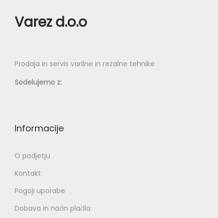
a
,
l
o
k
Varez d.o.o
4
i
n
i
0
č
:
m
i
o
a
€
c
Prodaja in servis varilne in rezalne tehnike
d
v
d
.
2
e
Sodelujemo z:
o
M
.
č
4
o
0
r
.
ž
3
a
Informacije
0
n
7
z
0
o
,
l
O podjetju
1
s
4
i
,
t
Kontakt
0
č
6
i
Pogoji uporabe
i
0
l
€
c
Dobava in način plačila
a
d
.