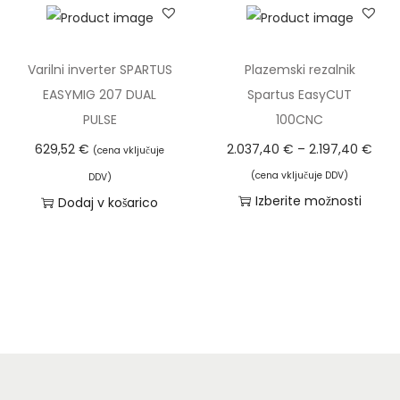
t
n
i
e
i
z
n
r
d
Varilni inverter SPARTUS
Plazemski rezalnik
a
a
e
EASYMIG 207 DUAL
Spartus EasyCUT
s
z
l
PULSE
100CNC
t
p
e
C
629,52
€
2.037,40
€
–
2.197,40
€
(cena vključuje
r
o
k
e
(cena vključuje DDV)
a
DDV)
n
i
n
Izberite možnosti
Dodaj v košarico
n
:
m
o
T
i
o
a
v
a
i
d
v
n
i
z
3
e
i
z
d
.
č
r
d
e
9
r
a
e
l
2
a
z
l
k
8
z
p
e