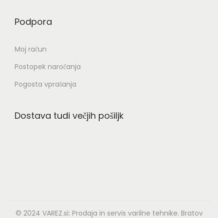
€
h
o
M
Podpora
k
2
o
o
.
ž
Moj račun
i
1
n
z
Postopek naročanja
9
o
b
7
s
Pogosta vprašanja
e
,
t
r
4
i
Dostava tudi večjih pošiljk
e
0
l
t
a
e
€
h
n
k
a
o
s
i
t
z
© 2024
VAREZ.si:
Prodaja in servis varilne tehnike. Bratov
r
b