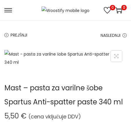
0
0
S
S
k
k
i
i
PREJŠNJI
NASLEDNJI
p
p
t
t
o
o
n
c
a
o
v
n
Mast – pasta za varilne šobe
i
t
g
e
Spartus Anti-spatter paste 340 ml
a
n
t
t
5,50
€
(cena vključuje DDV)
i
o