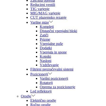
Zaščitna oprema
Reducirni ventili
TIG varjenje
MIG/MAG varjenje
CUT plazemsko rezanje
Varilne mize
Kompleti
Distančni vpenjalni bloki
Zatiči
Prizme
Vpenjalne puše
Dodatki
Vpenjala in spone
Kotniki
Nasloni
Vzdrževanje
Filtrirni prezračevalni sistemi
Pozicionerji
Varilni pozicionerji
Rotatorji
Oprema za pozicionerje
Led reflektorji
Orodje
Električno orodje
Ročno orodje