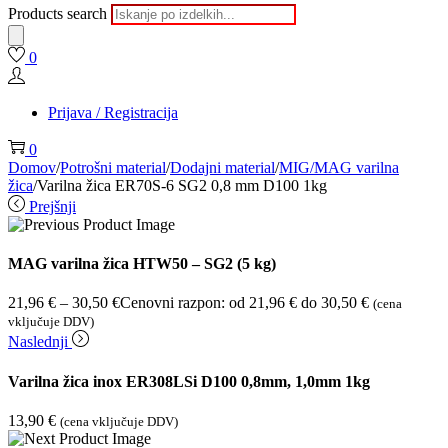
Products search
0
Prijava / Registracija
0
Domov
/
Potrošni material
/
Dodajni material
/
MIG/MAG varilna
žica
/
Varilna žica ER70S-6 SG2 0,8 mm D100 1kg
Prejšnji
MAG varilna žica HTW50 – SG2 (5 kg)
21,96
€
–
30,50
€
Cenovni razpon: od 21,96 € do 30,50 €
(cena
vključuje DDV)
Naslednji
Varilna žica inox ER308LSi D100 0,8mm, 1,0mm 1kg
13,90
€
(cena vključuje DDV)