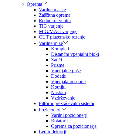
Oprema
Varilne maske
Zaščitna oprema
Reducirni ventili
TIG varjenje
MIG/MAG varjenje
CUT plazemsko rezanje
Varilne mize
Kompleti
Distančni vpenjalni bloki
Zatiči
Prizme
Vpenjalne puše
Dodatki
Vpenjala in spone
Kotniki
Nasloni
Vzdrževanje
Filtrirni prezračevalni sistemi
Pozicionerji
Varilni pozicionerji
Rotatorji
Oprema za pozicionerje
Led reflektorji