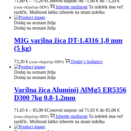
71,60
€
–
75,20
€
Cenovni razpon: od 71,60 € do 75,20 €
Izberite možnosti
Ta izdelek ima več
(cena vključuje DDV)
različic. Možnosti lahko izberete na strani izdelka
Dodaj na seznam želja
Dodaj na seznam želja
MIG varilna žica DT-1.4316 1,0 mm
(5 kg)
73,20
€
Dodaj v košarico
(cena vključuje DDV)
Dodaj na seznam želja
Dodaj na seznam želja
Varilna žica Aluminij AlMg5 ER5356
D300 7kg 0.8-1.2mm
71,65
€
–
85,00
€
Cenovni razpon: od 71,65 € do 85,00 €
Izberite možnosti
Ta izdelek ima več
(cena vključuje DDV)
različic. Možnosti lahko izberete na strani izdelka