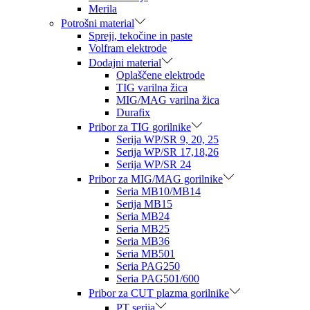
Merila
Potrošni material
Spreji, tekočine in paste
Volfram elektrode
Dodajni material
Oplaščene elektrode
TIG varilna žica
MIG/MAG varilna žica
Durafix
Pribor za TIG gorilnike
Serija WP/SR 9, 20, 25
Serija WP/SR 17,18,26
Serija WP/SR 24
Pribor za MIG/MAG gorilnike
Seria MB10/MB14
Serija MB15
Seria MB24
Seria MB25
Seria MB36
Seria MB501
Seria PAG250
Seria PAG501/600
Pribor za CUT plazma gorilnike
PT serija