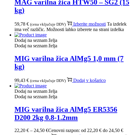
MAG varilna žica HTW50 – SG2 (15
kg)
59,78
€
Izberite možnosti
Ta izdelek
(cena vključuje DDV)
ima več različic. Možnosti lahko izberete na strani izdelka
Dodaj na seznam želja
Dodaj na seznam želja
MIG varilna žica AlMg5 1,0 mm (7
kg)
99,43
€
Dodaj v košarico
(cena vključuje DDV)
Dodaj na seznam želja
Dodaj na seznam želja
MIG varilna žica AlMg5 ER5356
D200 2kg 0.8-1.2mm
22,20
€
–
24,50
€
Cenovni razpon: od 22,20 € do 24,50 €