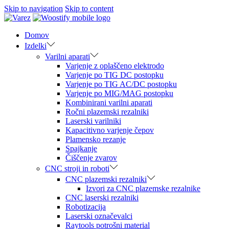
Skip to navigation
Skip to content
Domov
Izdelki
Varilni aparati
Varjenje z oplaščeno elektrodo
Varjenje po TIG DC postopku
Varjenje po TIG AC/DC postopku
Varjenje po MIG/MAG postopku
Kombinirani varilni aparati
Ročni plazemski rezalniki
Laserski varilniki
Kapacitivno varjenje čepov
Plamensko rezanje
Spajkanje
Čiščenje zvarov
CNC stroji in roboti
CNC plazemski rezalniki
Izvori za CNC plazemske rezalnike
CNC laserski rezalniki
Robotizacija
Laserski označevalci
Raytools potrošni material