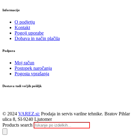
Informacije
O podjetju
Kontakt
Pogoji uporabe
Dobava in način plačila
Podpora
Moj račun
Postopek naročanja
Pogosta vprašanja
Dostava tudi večjih pošiljk
© 2024
VAREZ.si:
Prodaja in servis varilne tehnike. Bratov Pihlar
ulica 8, SI-9240 Ljutomer
Products search