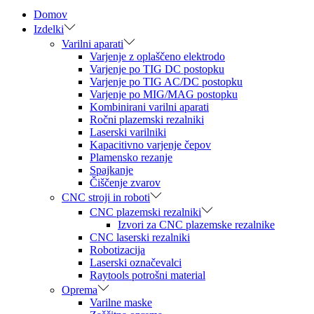
Domov
Izdelki
Varilni aparati
Varjenje z oplaščeno elektrodo
Varjenje po TIG DC postopku
Varjenje po TIG AC/DC postopku
Varjenje po MIG/MAG postopku
Kombinirani varilni aparati
Ročni plazemski rezalniki
Laserski varilniki
Kapacitivno varjenje čepov
Plamensko rezanje
Spajkanje
Čiščenje zvarov
CNC stroji in roboti
CNC plazemski rezalniki
Izvori za CNC plazemske rezalnike
CNC laserski rezalniki
Robotizacija
Laserski označevalci
Raytools potrošni material
Oprema
Varilne maske