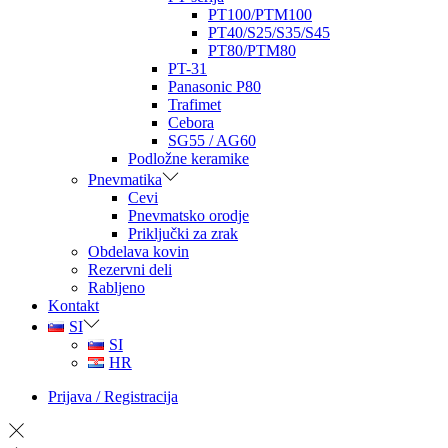
PT100/PTM100
PT40/S25/S35/S45
PT80/PTM80
PT-31
Panasonic P80
Trafimet
Cebora
SG55 / AG60
Podložne keramike
Pnevmatika
Cevi
Pnevmatsko orodje
Priključki za zrak
Obdelava kovin
Rezervni deli
Rabljeno
Kontakt
SI
SI
HR
Prijava / Registracija