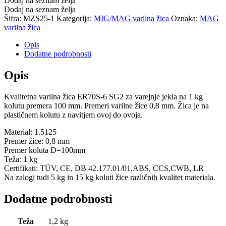
Dodaj na seznam želja
Dodaj na seznam želja
Šifra:
MZS25-1
Kategorija:
MIG/MAG varilna žica
Oznaka:
MAG
varilna žica
Opis
Dodatne podrobnosti
Opis
Kvalitetna varilna žica ER70S-6 SG2 za varejnje jekla na 1 kg
kolutu premera 100 mm. Premeri varilne žice 0,8 mm. Žica je na
plastičnem kolutu z navitjem ovoj do ovoja.
Material: 1.5125
Premer žice: 0,8 mm
Premer koluta D=100mm
Teža: 1 kg
Certifikati: TÜV, CE, DB 42.177.01/01,ABS, CCS,CWB, LR
Na zalogi tudi 5 kg in 15 kg koluti žice različnih kvalitet materiala.
Dodatne podrobnosti
Teža
1,2 kg