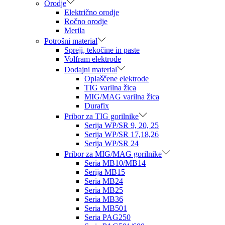
Orodje
Električno orodje
Ročno orodje
Merila
Potrošni material
Spreji, tekočine in paste
Volfram elektrode
Dodajni material
Oplaščene elektrode
TIG varilna žica
MIG/MAG varilna žica
Durafix
Pribor za TIG gorilnike
Serija WP/SR 9, 20, 25
Serija WP/SR 17,18,26
Serija WP/SR 24
Pribor za MIG/MAG gorilnike
Seria MB10/MB14
Serija MB15
Seria MB24
Seria MB25
Seria MB36
Seria MB501
Seria PAG250