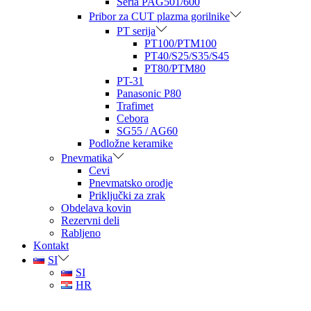
Seria PAG501/600
Pribor za CUT plazma gorilnike
PT serija
PT100/PTM100
PT40/S25/S35/S45
PT80/PTM80
PT-31
Panasonic P80
Trafimet
Cebora
SG55 / AG60
Podložne keramike
Pnevmatika
Cevi
Pnevmatsko orodje
Priključki za zrak
Obdelava kovin
Rezervni deli
Rabljeno
Kontakt
SI
SI
HR