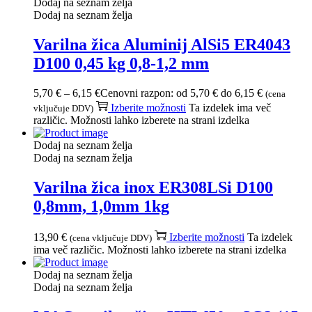
Dodaj na seznam želja
Dodaj na seznam želja
Varilna žica Aluminij AlSi5 ER4043
D100 0,45 kg 0,8-1,2 mm
5,70
€
–
6,15
€
Cenovni razpon: od 5,70 € do 6,15 €
(cena
Izberite možnosti
Ta izdelek ima več
vključuje DDV)
različic. Možnosti lahko izberete na strani izdelka
Dodaj na seznam želja
Dodaj na seznam želja
Varilna žica inox ER308LSi D100
0,8mm, 1,0mm 1kg
13,90
€
Izberite možnosti
Ta izdelek
(cena vključuje DDV)
ima več različic. Možnosti lahko izberete na strani izdelka
Dodaj na seznam želja
Dodaj na seznam želja