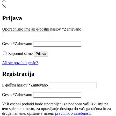
Prijava
Uporabniško ime ali e-poštni naslov
*
Zahtevano
Geslo
*
Zahtevano
Zapomni si me
Prijava
Ali ste pozabili geslo?
Registracija
E-poštni naslov
*
Zahtevano
Geslo
*
Zahtevano
Vaši osebni podatki bodo uporabljeni za podporo vaši izkušnji na
tem spletnem mestu, za upravljanje dostopa do vašega računa in za
druge namene, opisane v našem
pravilnik o zasebnosti
.