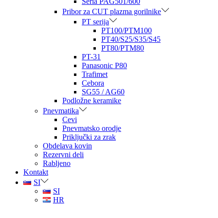
Seria PAG501/600
Pribor za CUT plazma gorilnike
PT serija
PT100/PTM100
PT40/S25/S35/S45
PT80/PTM80
PT-31
Panasonic P80
Trafimet
Cebora
SG55 / AG60
Podložne keramike
Pnevmatika
Cevi
Pnevmatsko orodje
Priključki za zrak
Obdelava kovin
Rezervni deli
Rabljeno
Kontakt
SI
SI
HR