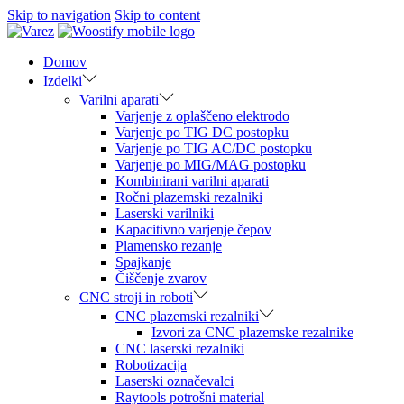
Skip to navigation
Skip to content
Domov
Izdelki
Varilni aparati
Varjenje z oplaščeno elektrodo
Varjenje po TIG DC postopku
Varjenje po TIG AC/DC postopku
Varjenje po MIG/MAG postopku
Kombinirani varilni aparati
Ročni plazemski rezalniki
Laserski varilniki
Kapacitivno varjenje čepov
Plamensko rezanje
Spajkanje
Čiščenje zvarov
CNC stroji in roboti
CNC plazemski rezalniki
Izvori za CNC plazemske rezalnike
CNC laserski rezalniki
Robotizacija
Laserski označevalci
Raytools potrošni material