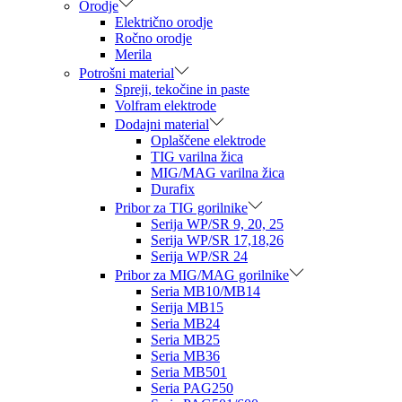
Orodje
Električno orodje
Ročno orodje
Merila
Potrošni material
Spreji, tekočine in paste
Volfram elektrode
Dodajni material
Oplaščene elektrode
TIG varilna žica
MIG/MAG varilna žica
Durafix
Pribor za TIG gorilnike
Serija WP/SR 9, 20, 25
Serija WP/SR 17,18,26
Serija WP/SR 24
Pribor za MIG/MAG gorilnike
Seria MB10/MB14
Serija MB15
Seria MB24
Seria MB25
Seria MB36
Seria MB501
Seria PAG250