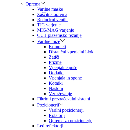
Oprema
Varilne maske
Zaščitna oprema
Reducirni ventili
TIG varjenje
MIG/MAG varjenje
CUT plazemsko rezanje
Varilne mize
Kompleti
Distančni vpenjalni bloki
Zatiči
Prizme
Vpenjalne puše
Dodatki
Vpenjala in spone
Kotniki
Nasloni
Vzdrževanje
Filtrirni prezračevalni sistemi
Pozicionerji
Varilni pozicionerji
Rotatorji
Oprema za pozicionerje
Led reflektorji