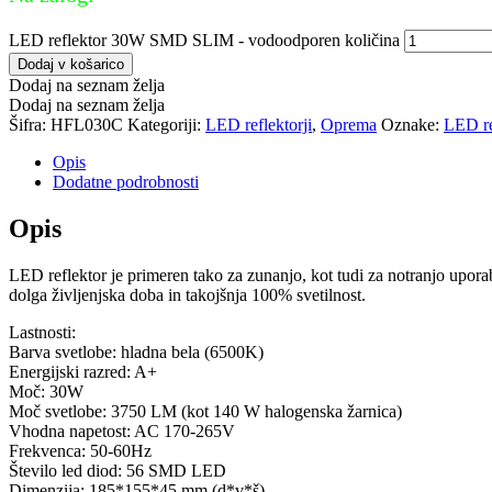
LED reflektor 30W SMD SLIM - vodoodporen količina
Dodaj v košarico
Dodaj na seznam želja
Dodaj na seznam želja
Šifra:
HFL030C
Kategoriji:
LED reflektorji
,
Oprema
Oznake:
LED re
Opis
Dodatne podrobnosti
Opis
LED reflektor je primeren tako za zunanjo, kot tudi za notranjo upora
dolga življenjska doba in takojšnja 100% svetilnost.
Lastnosti:
Barva svetlobe: hladna bela (6500K)
Energijski razred: A+
Moč: 30W
Moč svetlobe: 3750 LM (kot 140 W halogenska žarnica)
Vhodna napetost: AC 170-265V
Frekvenca: 50-60Hz
Število led diod: 56 SMD LED
Dimenzija: 185*155*45 mm (d*v*š)