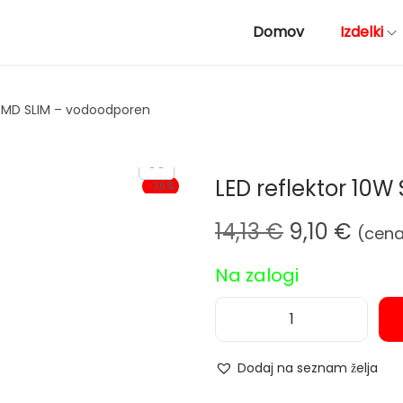
Domov
Izdelki
 SMD SLIM – vodoodporen
LED reflektor 10
-36%
I
T
14,13
€
9,10
€
(cena
z
r
Na zalogi
v
e
i
n
r
u
L
n
t
E
Dodaj na seznam želja
a
n
D