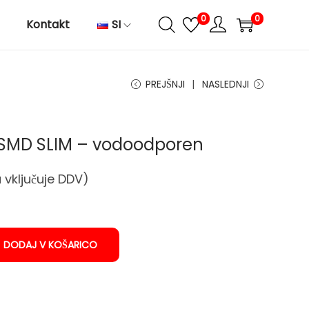
0
0
Kontakt
SI
PREJŠNJI
NASLEDNJI
W SMD SLIM – vodoodporen
 vključuje DDV)
DODAJ V KOŠARICO