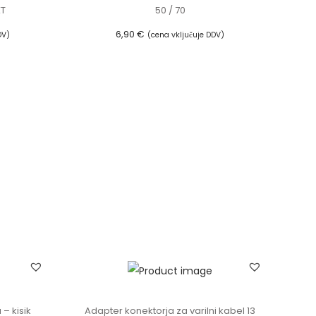
XT
50 / 70
6,90
€
DV)
(cena vključuje DDV)
Dodaj v košarico
 – kisik
Adapter konektorja za varilni kabel 13