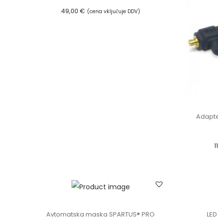
49,00
€
(cena vključuje DDV)
Dodaj v košarico
Adapte
1
Avtomatska maska ​​SPARTUS® PRO
LED