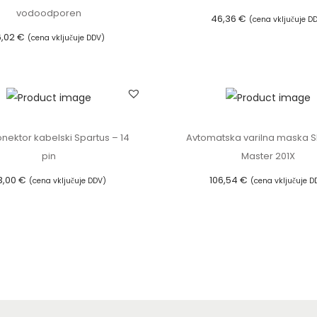
o
vodoodporen
46,36
€
(cena vključuje D
l
6,02
€
(cena vključuje DDV)
Dodaj v košarico
i
Dodaj v košarico
č
i
n
a
nektor kabelski Spartus – 14
Avtomatska varilna maska 
pin
Master 201X
3,00
€
106,54
€
(cena vključuje DDV)
(cena vključuje D
Dodaj v košarico
Dodaj v košarico