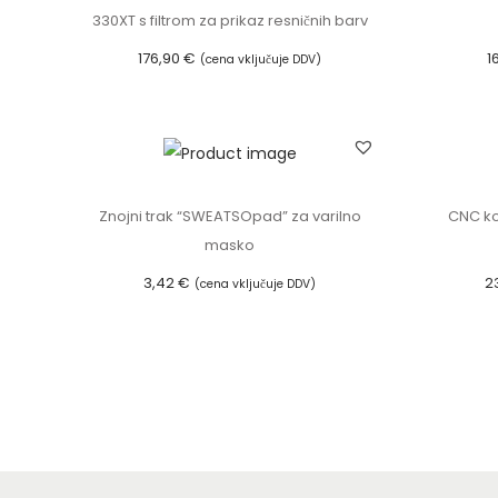
330XT s filtrom za prikaz resničnih barv
176,90
€
1
(cena vključuje DDV)
Dodaj v košarico
Znojni trak “SWEATSOpad” za varilno
CNC ko
masko
3,42
€
2
(cena vključuje DDV)
Dodaj v košarico