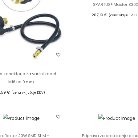
L
SPARTUS® Master 330
€
I
207,19
€
(cena vključuje D
.
M
Dodaj v košarico
-
v
o
d
o
o
r konektorja za varilni kabel
d
M16 na 9 mm
p
1,59
€
(cena vključuje DDV)
o
Dodaj v košarico
r
e
n
k
 reflektor 20W SMD SLIM –
Priprava za pretakanje plina