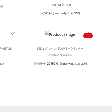
mm na 9 mm
DV)
12,20
€
(cena vključuje DDV)
Dodaj v košarico
-15%
SPARTUS
LED reflektor 50W SMD SLIM –
vodoodporen
I
T
32,35
€
27,50
€
DV)
(cena vključuje DDV)
z
r
Dodaj v košarico
v
e
i
n
r
u
n
t
a
n