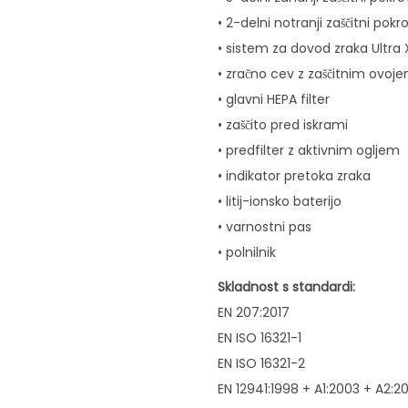
• 2-delni notranji zaščitni pokr
• sistem za dovod zraka Ultra 
• zračno cev z zaščitnim ovoj
• glavni HEPA filter
• zaščito pred iskrami
• predfilter z aktivnim ogljem
• indikator pretoka zraka
• litij-ionsko baterijo
• varnostni pas
• polnilnik
Skladnost s standardi:
EN 207:2017
EN ISO 16321-1
EN ISO 16321-2
EN 12941:1998 + A1:2003 + A2:2