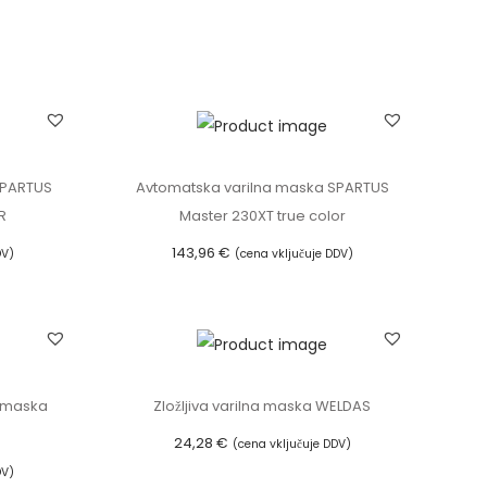
SPARTUS
Avtomatska varilna maska SPARTUS
R
Master 230XT true color
143,96
€
DV)
(cena vključuje DDV)
Dodaj v košarico
a maska
Zložljiva varilna maska WELDAS
24,28
€
(cena vključuje DDV)
DV)
Dodaj v košarico