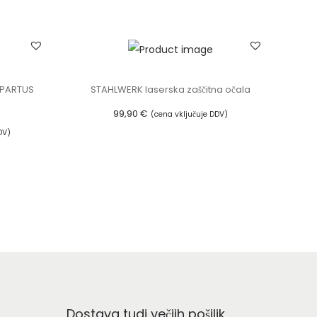
SPARTUS
STAHLWERK laserska zaščitna očala
99,90
€
(cena vključuje DDV)
DV)
Dodaj v košarico
Dostava tudi večjih pošiljk