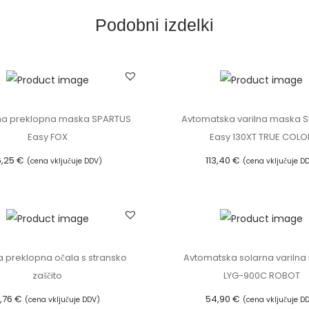
n
Podobni izdelki
a
m
a
s
k
na preklopna maska SPARTUS
Avtomatska varilna maska 
a
Easy FOX
Easy 130XT TRUE COLO
6,25
€
113,40
€
(cena vključuje DDV)
(cena vključuje D
S
Dodaj v košarico
Dodaj v košarico
P
A
R
T
a preklopna očala s stransko
Avtomatska solarna variln
U
zaščito
LYG-900C ROBOT
S
,76
€
54,90
€
(cena vključuje DDV)
(cena vključuje D
U