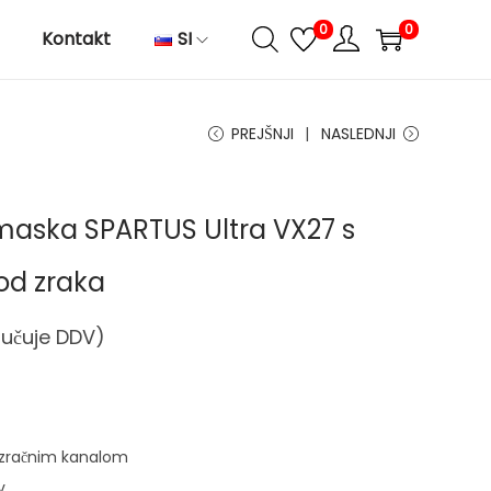
0
0
Kontakt
SI
PREJŠNJI
NASLEDNJI
maska ​​SPARTUS Ultra VX27 s
od zraka
jučuje DDV)
z zračnim kanalom
v