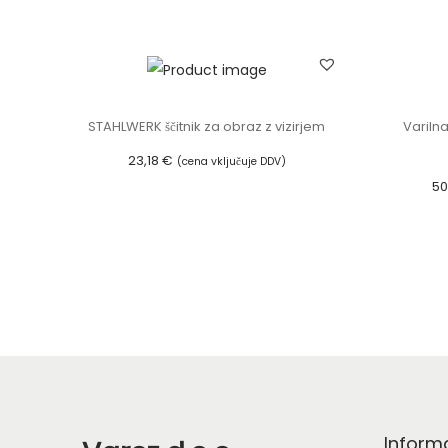
STAHLWERK ščitnik za obraz z vizirjem
Variln
23,18
€
(cena vključuje DDV)
50
Dodaj v košarico
Inform