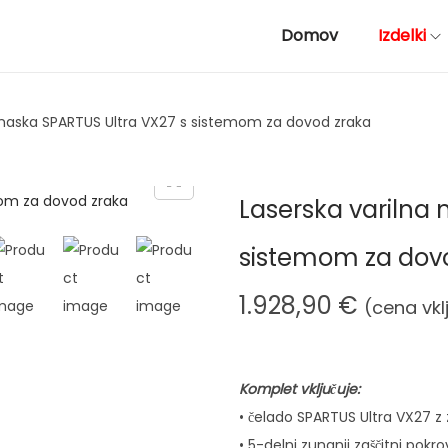
Domov
Izdelki
maska ​​SPARTUS Ultra VX27 s sistemom za dovod zraka
Laserska varilna 
sistemom za dov
1.928,90
€
(cena vkl
Komplet vključuje:
• čelado SPARTUS Ultra VX27 
• 5-delni zunanji zaščitni pokro