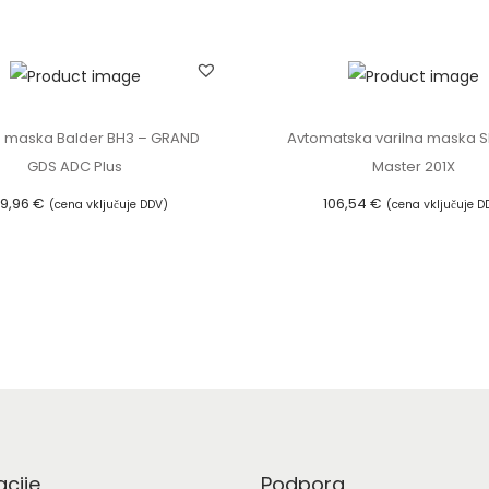
Dodaj v košarico
Dodaj v košarico
l
t
r
a
a maska Balder BH3 – GRAND
Avtomatska varilna maska 
V
GDS ADC Plus
Master 201X
X
9,96
€
106,54
€
2
(cena vključuje DDV)
(cena vključuje D
7
Dodaj v košarico
Dodaj v košarico
s
s
i
s
t
e
m
o
acije
Podpora