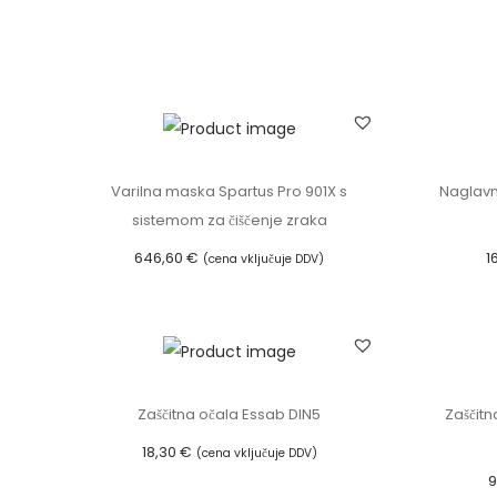
Varilna maska Spartus Pro 901X s
Naglav
sistemom za čiščenje zraka
646,60
€
1
(cena vključuje DDV)
Dodaj v košarico
Zaščitna očala Essab DIN5
Zaščitn
18,30
€
(cena vključuje DDV)
9
Dodaj v košarico