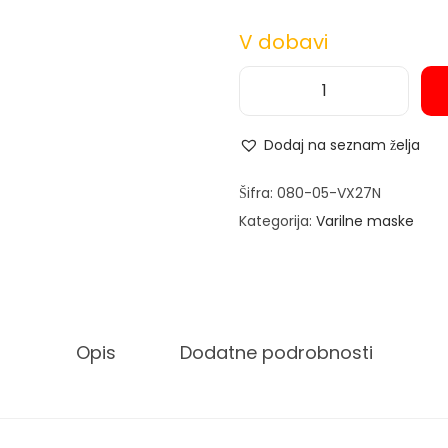
V dobavi
L
a
Dodaj na seznam želja
s
e
Šifra:
080-05-VX27N
r
Kategorija:
Varilne maske
s
k
a
v
Opis
Dodatne podrobnosti
a
r
i
l