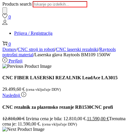
Products search
0
Prijava / Registracija
0
Domov
/
CNC stroji in roboti
/
CNC laserski rezalniki
/
Raytools
potrošni material
/
Laserska glava Raytools BM109 1500W
Prejšnji
CNC FIBER LASERSKI REZALNIK LeadAce LA3015
29.499,60
€
(cena vključuje DDV)
Naslednji
CNC rezalnik za plazemsko rezanje RB1530CNC profi
12.810,00
€
Izvirna cena je bila: 12.810,00 €.
11.590,00
€
Trenutna
cena je: 11.590,00 €.
(cena vključuje DDV)