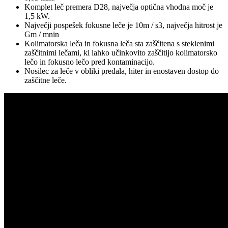
Komplet leč premera D28, največja optična vhodna moč je
1,5 kW.
Največji pospešek fokusne leče je 10m / s3, največja hitrost je
Gm / mnin
Kolimatorska leča in fokusna leča sta zaščitena s steklenimi
zaščitnimi lečami, ki lahko učinkovito zaščitijo kolimatorsko
lečo in fokusno lečo pred kontaminacijo.
Nosilec za leče v obliki predala, hiter in enostaven dostop do
zaščitne leče.