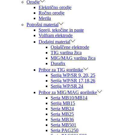
Orodje
Električno orodje
Ročno orodje
Merila
Potrošni material
Spreji, tekočine in paste
Volfram elektrode
Dodajni material
Oplaščene elektrode
TIG varilna žica
MIG/MAG varilna žica
Durafix
Pribor za TIG gorilnike
Serija WP/SR 9, 20, 25
Serija WP/SR 17,18,26
Serija WP/SR 24
Pribor za MIG/MAG gorilnike
Seria MB10/MB14
Serija MB15
Seria MB24
Seria MB25
Seria MB36
Seria MB501
Seria PAG250