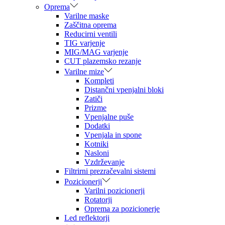
Oprema
Varilne maske
Zaščitna oprema
Reducirni ventili
TIG varjenje
MIG/MAG varjenje
CUT plazemsko rezanje
Varilne mize
Kompleti
Distančni vpenjalni bloki
Zatiči
Prizme
Vpenjalne puše
Dodatki
Vpenjala in spone
Kotniki
Nasloni
Vzdrževanje
Filtrirni prezračevalni sistemi
Pozicionerji
Varilni pozicionerji
Rotatorji
Oprema za pozicionerje
Led reflektorji