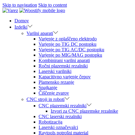
Skip to navigation
Skip to content
Domov
Izdelki
Varilni aparati
Varjenje z oplaščeno elektrodo
Varjenje po TIG DC postopku
Varjenje po TIG AC/DC postopku
Varjenje po MIG/MAG postopku
Kombinirani varilni aparati
Ročni plazemski rezalniki
Laserski varilniki
Kapacitivno varjenje čepov
Plamensko rezanje
Spajkanje
Čiščenje zvarov
CNC stroji in roboti
CNC plazemski rezalniki
Izvori za CNC plazemske rezalnike
CNC laserski rezalniki
Robotizacija
Laserski označevalci
Raytools potrošni material