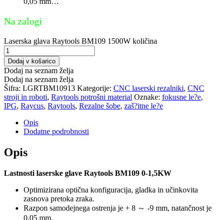
0,05 mm…
Na zalogi
Laserska glava Raytools BM109 1500W količina
Dodaj v košarico
Dodaj na seznam želja
Dodaj na seznam želja
Šifra:
LGRTBM10913
Kategorije:
CNC laserski rezalniki
,
CNC
stroji in roboti
,
Raytools potrošni material
Oznake:
fokusne le?e
,
IPG
,
Raycus
,
Raytools
,
Rezalne šobe
,
zaš?itne le?e
Opis
Dodatne podrobnosti
Opis
Lastnosti laserske glave Raytools BM109 0-1,5KW
Optimizirana optična konfiguracija, gladka in učinkovita
zasnova pretoka zraka.
Razpon samodejnega ostrenja je + 8 ～ -9 mm, natančnost je
0,05 mm.