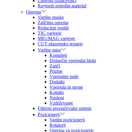
Laserski označevalci
Raytools potrošni material
Oprema
Varilne maske
Zaščitna oprema
Reducirni ventili
TIG varjenje
MIG/MAG varjenje
CUT plazemsko rezanje
Varilne mize
Kompleti
Distančni vpenjalni bloki
Zatiči
Prizme
Vpenjalne puše
Dodatki
Vpenjala in spone
Kotniki
Nasloni
Vzdrževanje
Filtrirni prezračevalni sistemi
Pozicionerji
Varilni pozicionerji
Rotatorji
Oprema za pozicionerje