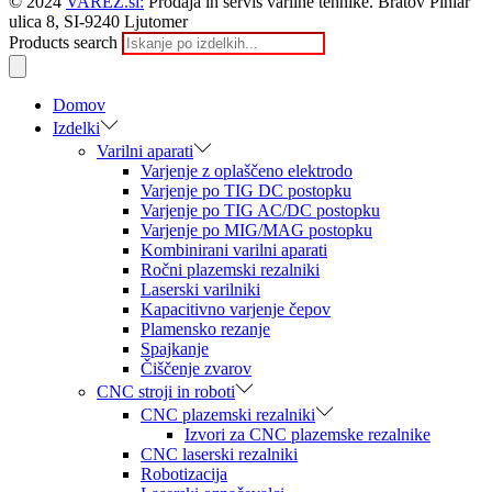
© 2024
VAREZ.si:
Prodaja in servis varilne tehnike. Bratov Pihlar
ulica 8, SI-9240 Ljutomer
Products search
Domov
Izdelki
Varilni aparati
Varjenje z oplaščeno elektrodo
Varjenje po TIG DC postopku
Varjenje po TIG AC/DC postopku
Varjenje po MIG/MAG postopku
Kombinirani varilni aparati
Ročni plazemski rezalniki
Laserski varilniki
Kapacitivno varjenje čepov
Plamensko rezanje
Spajkanje
Čiščenje zvarov
CNC stroji in roboti
CNC plazemski rezalniki
Izvori za CNC plazemske rezalnike
CNC laserski rezalniki
Robotizacija