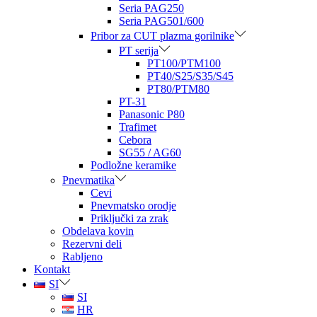
Seria PAG250
Seria PAG501/600
Pribor za CUT plazma gorilnike
PT serija
PT100/PTM100
PT40/S25/S35/S45
PT80/PTM80
PT-31
Panasonic P80
Trafimet
Cebora
SG55 / AG60
Podložne keramike
Pnevmatika
Cevi
Pnevmatsko orodje
Priključki za zrak
Obdelava kovin
Rezervni deli
Rabljeno
Kontakt
SI
SI
HR