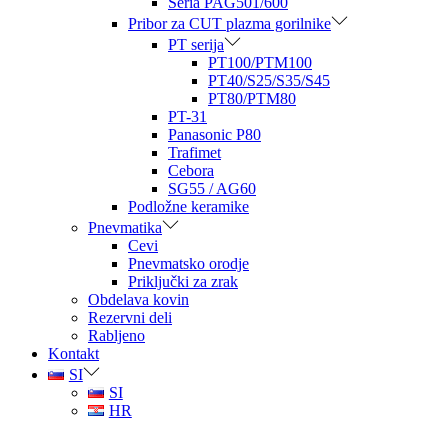
Seria PAG501/600
Pribor za CUT plazma gorilnike
PT serija
PT100/PTM100
PT40/S25/S35/S45
PT80/PTM80
PT-31
Panasonic P80
Trafimet
Cebora
SG55 / AG60
Podložne keramike
Pnevmatika
Cevi
Pnevmatsko orodje
Priključki za zrak
Obdelava kovin
Rezervni deli
Rabljeno
Kontakt
SI
SI
HR