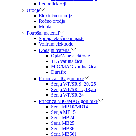
Led reflektorji
Orodje
Električno orodje
Ročno orodje
Merila
Potrošni material
Spreji, tekočine in paste
Volfram elektrode
Dodajni material
Oplaščene elektrode
TIG varilna žica
MIG/MAG varilna žica
Durafix
Pribor za TIG gorilnike
Serija WP/SR 9, 20, 25
Serija WP/SR 17,18,26
Serija WP/SR 24
Pribor za MIG/MAG gorilnike
Seria MB10/MB14
Serija MB15
Seria MB24
Seria MB25
Seria MB36
Seria MB501