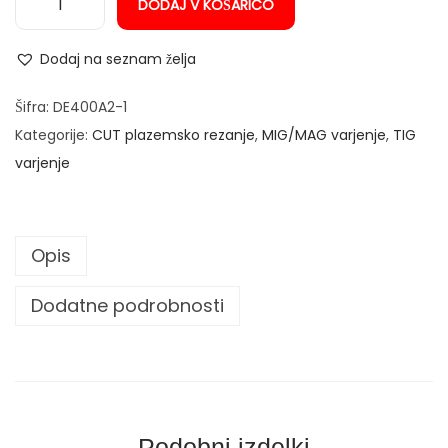
DODAJ V KOŠARICO
K
l
Dodaj na seznam želja
e
š
Šifra:
DE400A2-1
č
Kategorije:
CUT plazemsko rezanje
,
MIG/MAG varjenje
,
TIG
e
varjenje
z
a
o
Opis
z
e
Dodatne podrobnosti
m
l
j
i
t
Podobni izdelki