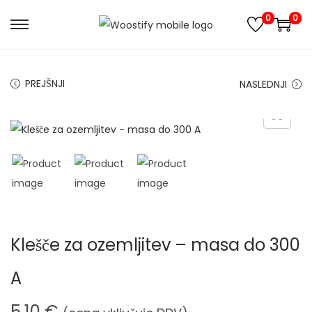
0
0
S
S
k
k
i
i
PREJŠNJI
NASLEDNJI
p
p
t
t
o
o
n
c
a
o
v
n
i
t
g
e
Klešče za ozemljitev – masa do 300
a
n
t
t
A
i
o
5,10
€