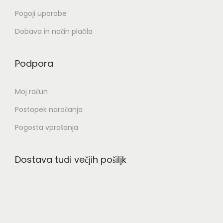
r
Pogoji uporabe
e
t
Dobava in način plačila
e
n
Podpora
a
s
Moj račun
t
Postopek naročanja
r
Pogosta vprašanja
a
n
i
Dostava tudi večjih pošiljk
i
z
d
e