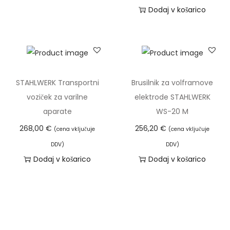
n
i
Dodaj v košarico
:
m
o
a
d
v
4
e
5
č
STAHLWERK Transportni
Brusilnik za volframove
,
r
voziček za varilne
elektrode STAHLWERK
9
a
aparate
WS-20 M
9
z
268,00
€
256,20
€
(cena vključuje
(cena vključuje
l
€
DDV)
DDV)
i
Dodaj v košarico
Dodaj v košarico
d
č
o
i
7
c
7
.
,
M