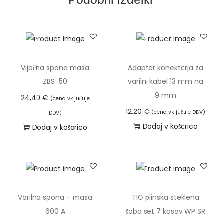
e
v
-
m
a
Vijačna spona masa
Adapter konektorja za
s
ZBS-50
varilni kabel 13 mm na
a
9 mm
24,40
€
(cena vključuje
d
12,20
€
(cena vključuje DDV)
DDV)
o
Dodaj v košarico
Dodaj v košarico
3
0
0
A
k
Varilna spona – masa
TIG plinska steklena
o
600 A
šoba set 7 kosov WP SR
l