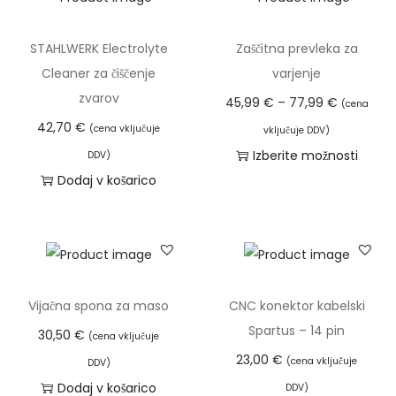
STAHLWERK Electrolyte
Zaščitna prevleka za
Cleaner za čiščenje
varjenje
zvarov
C
45,99
€
–
77,99
€
(cena
e
42,70
€
(cena vključuje
vključuje DDV)
n
Izberite možnosti
DDV)
o
T
Dodaj v košarico
v
a
n
i
i
z
r
d
a
e
Vijačna spona za maso
CNC konektor kabelski
z
l
Spartus – 14 pin
30,50
€
(cena vključuje
p
e
23,00
€
(cena vključuje
DDV)
o
k
Dodaj v košarico
DDV)