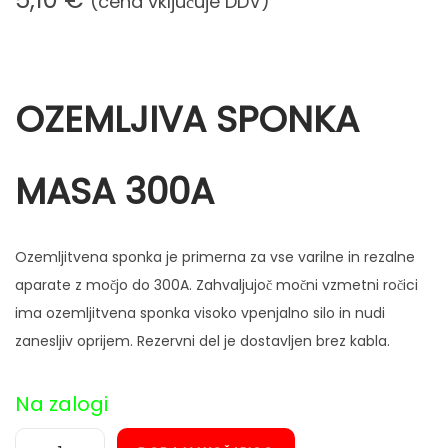
(cena vključuje DDV)
n
OZEMLJIVA SPONKA
MASA 300A
Ozemljitvena sponka je primerna za vse varilne in rezalne
aparate z močjo do 300A. Zahvaljujoč močni vzmetni ročici
ima ozemljitvena sponka visoko vpenjalno silo in nudi
zanesljiv oprijem. Rezervni del je dostavljen brez kabla.
Na zalogi