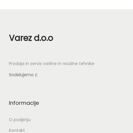
9
o
9
ž
n
€
o
s
Varez d.o.o
t
i
l
Prodaja in servis varilne in rezalne tehnike
a
Sodelujemo z:
h
k
o
i
Informacije
z
b
O podjetju
e
Kontakt