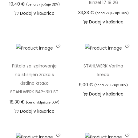
Binzel 17 18 26
19,40
€
(cena vključuje DDV)
i
33,33
€
Dodaj v košarico
(cena vključuje DDV)
č
Dodaj v košarico
i
n
a
Pištola za izpihovanje
STAHLWERK Varilna
na stisnjen zraka s
kreda
čistilno krtačo
9,00
€
(cena vključuje DDV)
STAHLWERK BAP-310 ST
Dodaj v košarico
18,30
€
(cena vključuje DDV)
Dodaj v košarico