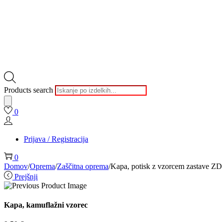
Products search
0
Prijava / Registracija
0
Domov
/
Oprema
/
Zaščitna oprema
/
Kapa, potisk z vzorcem zastave Z
Prejšnji
Kapa, kamuflažni vzorec