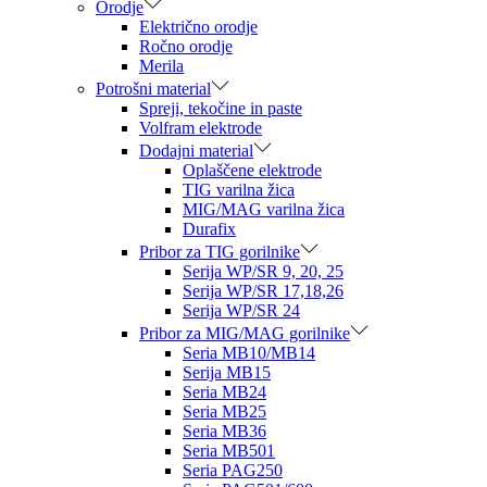
Orodje
Električno orodje
Ročno orodje
Merila
Potrošni material
Spreji, tekočine in paste
Volfram elektrode
Dodajni material
Oplaščene elektrode
TIG varilna žica
MIG/MAG varilna žica
Durafix
Pribor za TIG gorilnike
Serija WP/SR 9, 20, 25
Serija WP/SR 17,18,26
Serija WP/SR 24
Pribor za MIG/MAG gorilnike
Seria MB10/MB14
Serija MB15
Seria MB24
Seria MB25
Seria MB36
Seria MB501
Seria PAG250