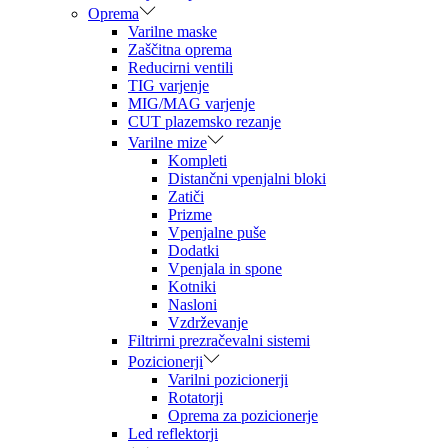
Oprema
Varilne maske
Zaščitna oprema
Reducirni ventili
TIG varjenje
MIG/MAG varjenje
CUT plazemsko rezanje
Varilne mize
Kompleti
Distančni vpenjalni bloki
Zatiči
Prizme
Vpenjalne puše
Dodatki
Vpenjala in spone
Kotniki
Nasloni
Vzdrževanje
Filtrirni prezračevalni sistemi
Pozicionerji
Varilni pozicionerji
Rotatorji
Oprema za pozicionerje
Led reflektorji