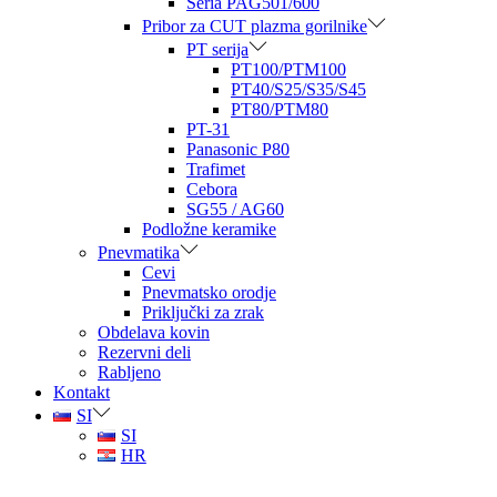
Seria PAG501/600
Pribor za CUT plazma gorilnike
PT serija
PT100/PTM100
PT40/S25/S35/S45
PT80/PTM80
PT-31
Panasonic P80
Trafimet
Cebora
SG55 / AG60
Podložne keramike
Pnevmatika
Cevi
Pnevmatsko orodje
Priključki za zrak
Obdelava kovin
Rezervni deli
Rabljeno
Kontakt
SI
SI
HR