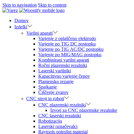
Skip to navigation
Skip to content
Domov
Izdelki
Varilni aparati
Varjenje z oplaščeno elektrodo
Varjenje po TIG DC postopku
Varjenje po TIG AC/DC postopku
Varjenje po MIG/MAG postopku
Kombinirani varilni aparati
Ročni plazemski rezalniki
Laserski varilniki
Kapacitivno varjenje čepov
Plamensko rezanje
Spajkanje
Čiščenje zvarov
CNC stroji in roboti
CNC plazemski rezalniki
Izvori za CNC plazemske rezalnike
CNC laserski rezalniki
Robotizacija
Laserski označevalci
Raytools potrošni material