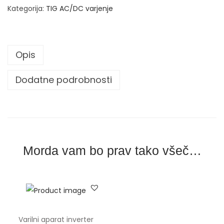
r
Kategorija:
TIG AC/DC varjenje
t
e
r
Opis
s
k
Dodatne podrobnosti
i
v
a
r
i
Morda vam bo prav tako všeč…
l
n
i
a
p
Varilni aparat inverter