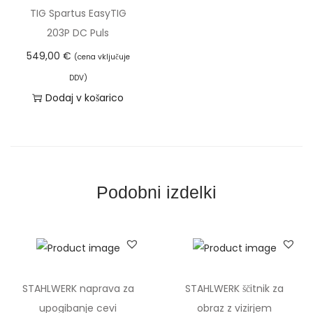
a
TIG Spartus EasyTIG
r
203P DC Puls
a
549,00
€
(cena vključuje
t
DDV)
A
Dodaj v košarico
C
D
C
T
I
Podobni izdelki
G
1
8
5
D
STAHLWERK naprava za
STAHLWERK ščitnik za
A
upogibanje cevi
obraz z vizirjem