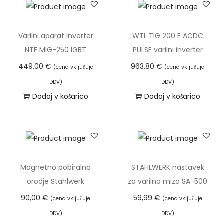
Varilni aparat inverter
WTL TIG 200 E ACDC
NTF MIG-250 IGBT
PULSE varilni inverter
449,00
€
963,80
€
(cena vključuje
(cena vključuje
DDV)
DDV)
Dodaj v košarico
Dodaj v košarico
Magnetno pobiralno
STAHLWERK nastavek
orodje Stahlwerk
za varilno mizo SA-500
90,00
€
59,99
€
(cena vključuje
(cena vključuje
DDV)
DDV)