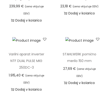
k
239,99
€
23,18
€
(cena vključuje
(cena vključuje DDV)
o
Dodaj v košarico
DDV)
l
Dodaj v košarico
i
č
i
n
a
Varilni aparat inverter
STAHLWERK pomično
NTF DUAL PULSE MIG
merilo 150 mm
250DC-3
27,69
€
(cena vključuje
1.915,40
€
(cena vključuje
DDV)
Dodaj v košarico
DDV)
Dodaj v košarico