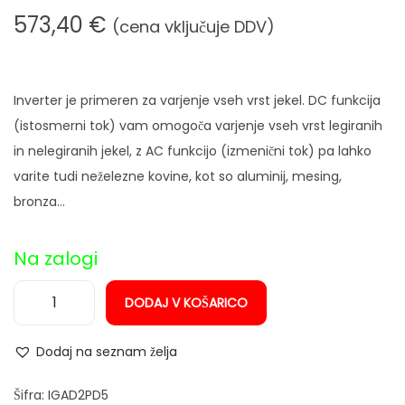
n
573,40
€
(cena vključuje DDV)
Inverter je primeren za varjenje vseh vrst jekel. DC funkcija
(istosmerni tok) vam omogoča varjenje vseh vrst legiranih
in nelegiranih jekel, z AC funkcijo (izmenični tok) pa lahko
varite tudi neželezne kovine, kot so aluminij, mesing,
bronza…
Na zalogi
DODAJ V KOŠARICO
I
n
Dodaj na seznam želja
v
e
Šifra:
IGAD2PD5