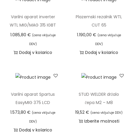
v
a
Varilni aparat inverter
Plazemski rezalnik WTL
r
WTL MIG/MAG 315 IGBT
CUT 65
j
1.085,80
€
1.190,00
€
(cena vključuje
(cena vključuje
e
DDV)
DDV)
n
Dodaj v košarico
Dodaj v košarico
j
e
S
p
a
Varilni aparat Spartus
STUD WELDER držalo
r
EasyMIG 375 LCD
čepa M2 – M8
t
1.573,80
€
19,52
€
(cena vključuje
(cena vključuje DDV)
u
Izberite možnosti
s
DDV)
T
Dodaj v košarico
P