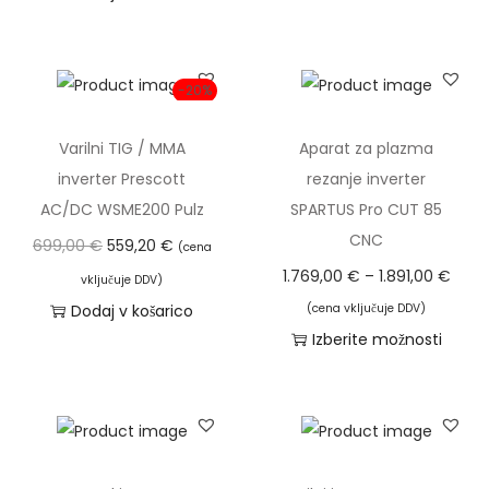
a
r
i
o
z
M
-20%
d
I
e
G
Varilni TIG / MMA
Aparat za plazma
l
5
inverter Prescott
rezanje inverter
e
3
AC/DC WSME200 Pulz
SPARTUS Pro CUT 85
k
5
CNC
I
T
699,00
€
559,20
€
(cena
i
D
z
r
C
1.769,00
€
–
1.891,00
€
vključuje DDV)
m
P
v
e
e
Dodaj v košarico
(cena vključuje DDV)
a
k
i
n
n
Izberite možnosti
v
o
r
u
o
T
e
l
n
t
v
a
č
i
a
n
n
i
r
č
c
a
i
z
a
i
e
c
r