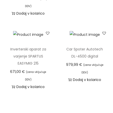
č
a
DDV)
€
i
h
Dodaj v košarico
.
€
c
k
d
.
o
o
M
i
1
o
z
.
ž
b
Inverterski aparat za
Car Spoter Autotech
8
n
e
varjenje SPARTUS
DL-4500 digital
9
o
r
EASYMIG 215
1
s
979,99
€
(cena vključuje
e
,
t
671,00
€
(cena vključuje
DDV)
t
0
i
Dodaj v košarico
DDV)
e
0
l
Dodaj v košarico
n
a
a
€
h
s
k
t