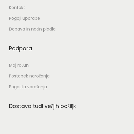
i
Kontakt
i
z
Pogoji uporabe
d
Dobava in način plačila
e
l
Podpora
k
a
Moj račun
Postopek naročanja
Pogosta vprašanja
Dostava tudi večjih pošiljk