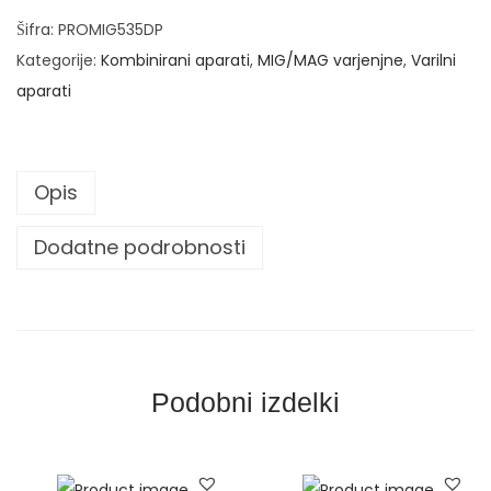
e
Šifra:
PROMIG535DP
r
Kategorije:
Kombinirani aparati
,
MIG/MAG varjenjne
,
Varilni
t
aparati
e
r
s
Opis
k
i
Dodatne podrobnosti
a
p
a
r
a
Podobni izdelki
t
z
a