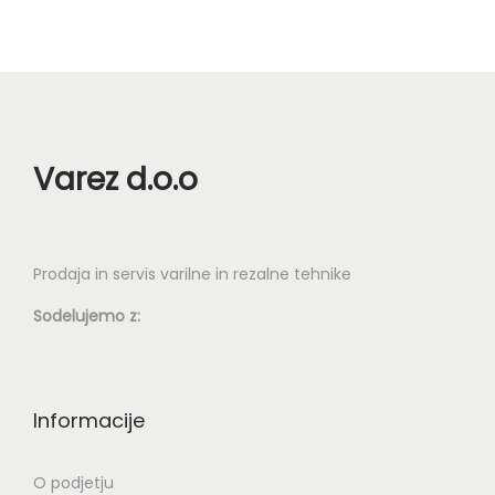
o
r
i
a
z
n
b
i
e
i
r
Varez d.o.o
z
e
d
t
e
e
l
Prodaja in servis varilne in rezalne tehnike
n
k
a
Sodelujemo z:
a
s
t
r
Informacije
a
n
O podjetju