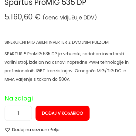
Spartus ProMIG 535 DP
n
5.160,60
€
(cena vključuje DDV)
SINERGIČNI MIG ARILNI INVERTER Z DVOJNIM PULZOM.
SPARTUS ® ProMIG 535 DP je vrhunski, sodoben inverterski
varilni stroj, izdelan na osnovi napredne PWM tehnologije in
profesionalnih IGBT tranzistorjev. Omogoča MIG/TIG DC in
MMA varjenje s tokom do 500A
Na zalogi
DODAJ V KOŠARICO
I
n
Dodaj na seznam želja
v