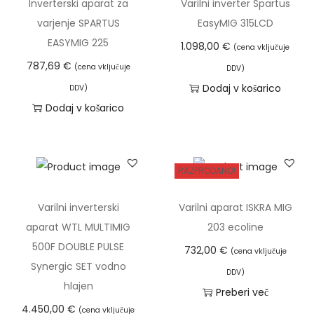
d
Inverterski aparat za
Varilni inverter Spartus
z
n
n
e
a
e
varjenje SPARTUS
EasyMIG 315LCD
l
a
a
n
z
l
EASYMIG 225
1.098,00
€
(cena vključuje
i
j
a
p
e
787,69
€
(cena vključuje
DDV)
č
e
j
o
k
Dodaj v košarico
DDV)
i
b
e
n
i
Dodaj v košarico
c
i
:
:
m
.
l
5
o
a
M
a
5
d
v
o
RAZPRODANO!
:
9
1
e
ž
6
,
.
č
Varilni inverterski
Varilni aparat ISKRA MIG
n
9
2
7
r
aparat WTL MULTIMIG
203 ecoline
o
9
0
6
a
500F DOUBLE PULSE
s
732,00
€
(cena vključuje
,
9
z
Synergic SET vodno
t
DDV)
0
€
,
l
hlajen
i
Preberi več
0
.
0
i
l
4.450,00
€
(cena vključuje
0