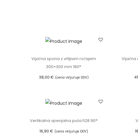
Vijačna spona z vrtljivim ročajem
Vijačna
300×300 mm 180°
38,00
€
4
(cena vključuje DDV)
Dodaj v košarico
Vertikalna vpenjalna puša fi28 90°
V
16,90
€
1
(cena vključuje DDV)