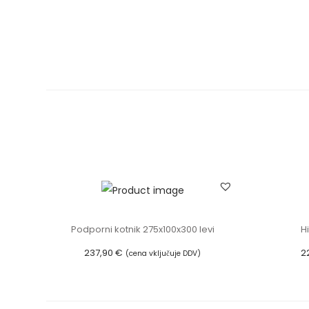
Podporni kotnik 275x100x300 levi
H
237,90
€
2
(cena vključuje DDV)
Dodaj v košarico