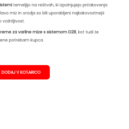
sistemi
temeljijo na rešitvah, ki izpolnjujejo pričakovanja
lavo miz in orodja so bili uporabljeni najkakovostnejši
 vzdržljivost.
opreme
za varilne mize s sistemom D28
, kot tudi že
gojene potrebam kupca.
DODAJ V KOŠARICO