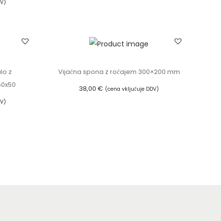
DV)
Dodaj v košarico
lo z
Vijačna spona z ročajem 300×200 mm
50x50
38,00
€
(cena vključuje DDV)
DV)
Dodaj v košarico