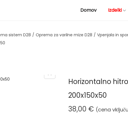
Domov
Izdelki
rema sistem D28
/
Oprema za varilne mize D28
/
Vpenjala in sp
x50
Horizontalno hitr
200x150x50
38,00
€
(cena vključ