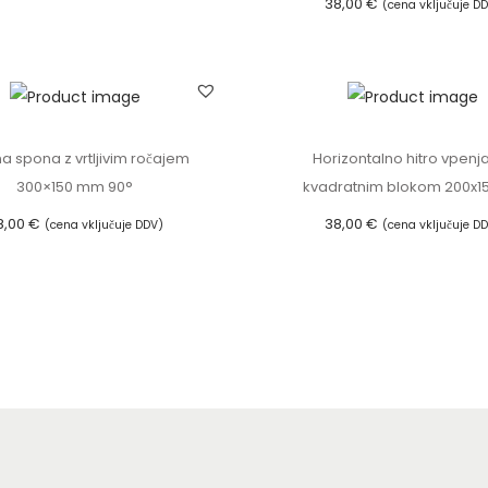
38,00
€
(cena vključuje D
Dodaj v košarico
m
Dodaj v košarico
2
0
0
x
na spona z vrtljivim ročajem
Horizontalno hitro vpenja
1
300×150 mm 90°
kvadratnim blokom 200x1
5
8,00
€
38,00
€
0
(cena vključuje DDV)
(cena vključuje D
x
Dodaj v košarico
Dodaj v košarico
5
0
k
o
l
i
č