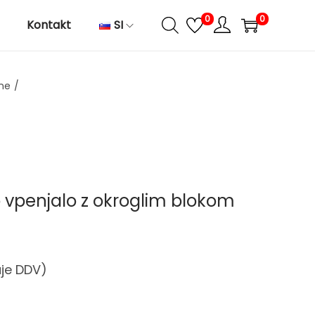
0
0
Kontakt
SI
one
/
o vpenjalo z okroglim blokom
uje DDV)