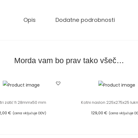
t
a
Opis
Dodatne podrobnosti
l
n
o
h
i
Morda vam bo prav tako všeč…
t
r
o
v
p
itri zatič fi 28mmx50 mm
Kotni naslon 225x275x25 luk
e
2,00
€
129,00
€
(cena vključuje DDV)
(cena vključuje D
n
Dodaj v košarico
Dodaj v košarico
j
a