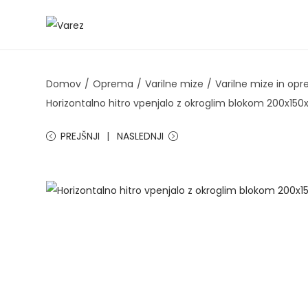
S
S
k
k
i
i
Domov
/
Oprema
/
Varilne mize
/
Varilne mize in op
p
p
Horizontalno hitro vpenjalo z okroglim blokom 200x150
t
t
o
o
PREJŠNJI
NASLEDNJI
n
c
a
o
v
n
i
t
g
e
a
n
t
t
i
o