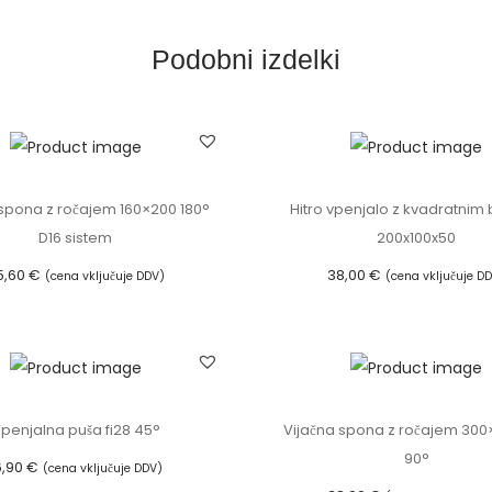
l
o
Podobni izdelki
z
o
k
r
o
 spona z ročajem 160×200 180°
Hitro vpenjalo z kvadratnim
g
D16 sistem
200x100x50
l
5,60
€
38,00
€
(cena vključuje DDV)
(cena vključuje D
i
Dodaj v košarico
Dodaj v košarico
m
b
l
o
penjalna puša fi28 45°
Vijačna spona z ročajem 30
k
90°
6,90
€
(cena vključuje DDV)
o