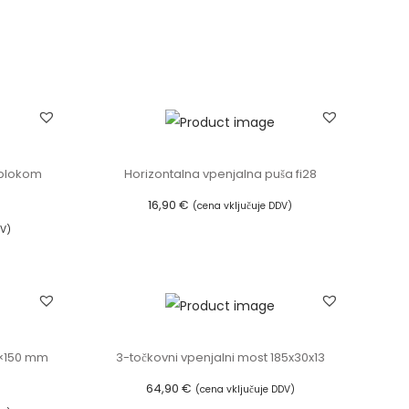
 blokom
Horizontalna vpenjalna puša fi28
16,90
€
(cena vključuje DDV)
DV)
Dodaj v košarico
0×150 mm
3-točkovni vpenjalni most 185x30x13
64,90
€
(cena vključuje DDV)