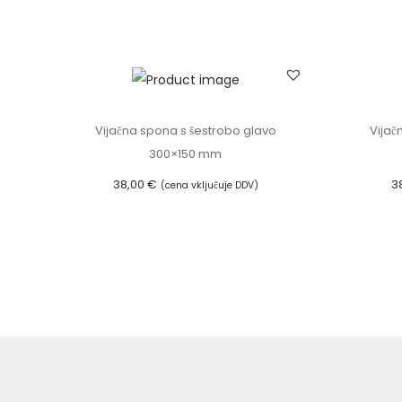
Dodaj v košarico
Vijačna spona s šestrobo glavo
Vijač
300×150 mm
38,00
€
3
(cena vključuje DDV)
Dodaj v košarico