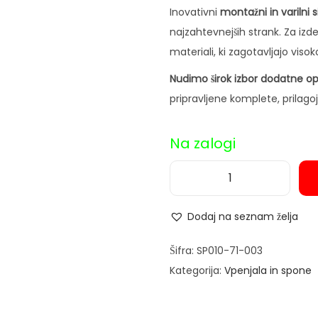
Inovativni
montažni in varilni 
najzahtevnejših strank. Za izde
materiali, ki zagotavljajo visoko
Nudimo širok izbor dodatne 
pripravljene komplete, prila
Na zalogi
H
o
Dodaj na seznam želja
r
i
Šifra:
SP010-71-003
z
Kategorija:
Vpenjala in spone
o
n