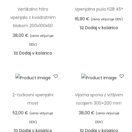
o
Vertikalno hitro
Vpenjalna puša fi28 45°
l
vpenjalo z kvadratnim
16,90
€
(cena vključuje DDV)
i
blokom 200x100x50
Dodaj v košarico
č
38,00
€
(cena vključuje
i
DDV)
n
Dodaj v košarico
a
2-točkovni vpenjalni
Vijačna spona z vrtljivim
most
ročajem 300×200 mm
52,00
€
38,00
€
(cena vključuje
(cena vključuje
DDV)
DDV)
Dodaj v košarico
Dodaj v košarico