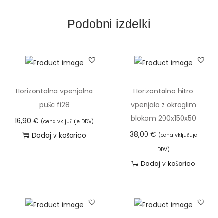
l
Podobni izdelki
o
k
o
m
2
Horizontalna vpenjalna
Horizontalno hitro
0
puša fi28
vpenjalo z okroglim
0
blokom 200x150x50
16,90
€
x
(cena vključuje DDV)
38,00
€
Dodaj v košarico
1
(cena vključuje
5
DDV)
0
Dodaj v košarico
x
5
0
k