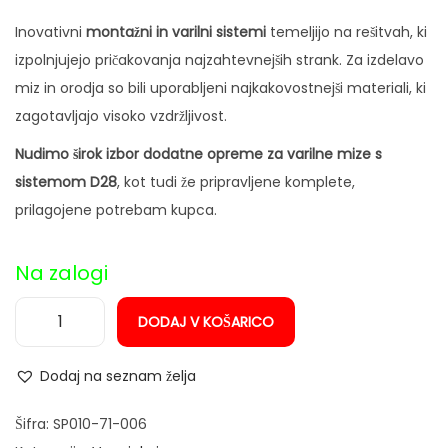
n
Inovativni
montažni in varilni sistemi
temeljijo na rešitvah, ki
izpolnjujejo pričakovanja najzahtevnejših strank. Za izdelavo
miz in orodja so bili uporabljeni najkakovostnejši materiali, ki
zagotavljajo visoko vzdržljivost.
Nudimo širok izbor dodatne opreme
za varilne mize s
sistemom D28
, kot tudi že pripravljene komplete,
prilagojene potrebam kupca.
Na zalogi
DODAJ V KOŠARICO
H
o
Dodaj na seznam želja
r
i
Šifra:
SP010-71-006
z