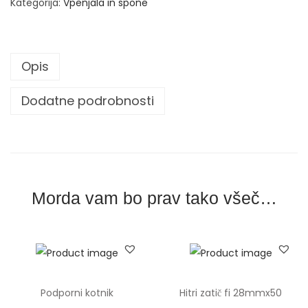
Kategorija:
Vpenjala in spone
o
n
t
Opis
a
l
Dodatne podrobnosti
n
o
h
i
t
Morda vam bo prav tako všeč…
r
o
v
p
e
Podporni kotnik
Hitri zatič fi 28mmx50
n