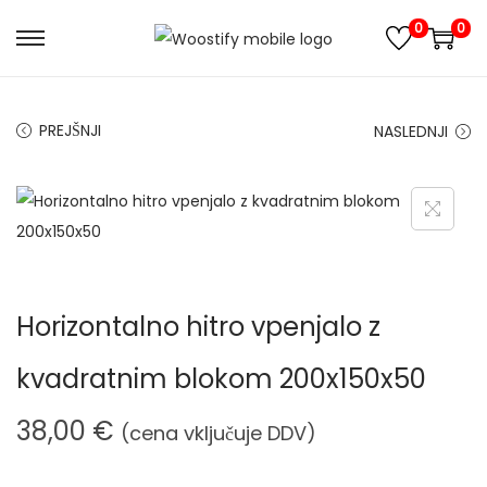
0
0
S
S
k
k
i
i
PREJŠNJI
NASLEDNJI
p
p
t
t
o
o
n
c
a
o
v
n
Horizontalno hitro vpenjalo z
i
t
g
e
kvadratnim blokom 200x150x50
a
n
t
t
38,00
€
(cena vključuje DDV)
i
o