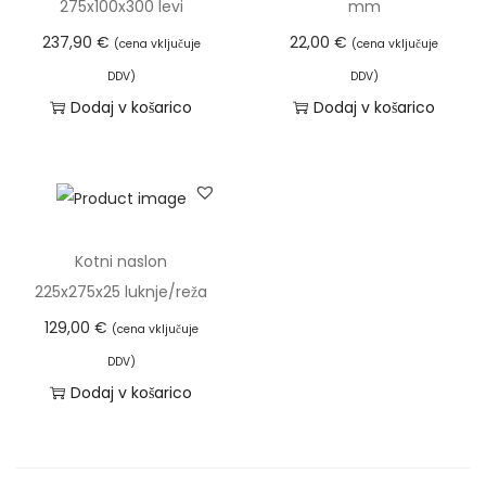
275x100x300 levi
mm
j
237,90
€
22,00
€
(cena vključuje
(cena vključuje
a
DDV)
DDV)
l
Dodaj v košarico
Dodaj v košarico
o
z
k
v
a
Kotni naslon
d
225x275x25 luknje/reža
r
129,00
€
(cena vključuje
a
t
DDV)
Dodaj v košarico
n
i
m
b