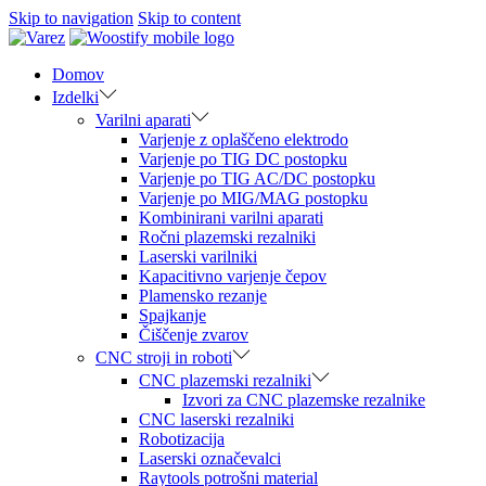
Skip to navigation
Skip to content
Domov
Izdelki
Varilni aparati
Varjenje z oplaščeno elektrodo
Varjenje po TIG DC postopku
Varjenje po TIG AC/DC postopku
Varjenje po MIG/MAG postopku
Kombinirani varilni aparati
Ročni plazemski rezalniki
Laserski varilniki
Kapacitivno varjenje čepov
Plamensko rezanje
Spajkanje
Čiščenje zvarov
CNC stroji in roboti
CNC plazemski rezalniki
Izvori za CNC plazemske rezalnike
CNC laserski rezalniki
Robotizacija
Laserski označevalci
Raytools potrošni material