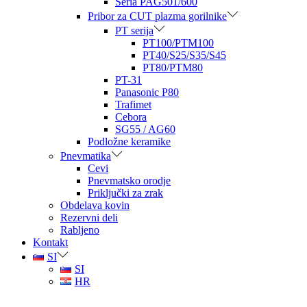
Seria PAG501/600
Pribor za CUT plazma gorilnike
PT serija
PT100/PTM100
PT40/S25/S35/S45
PT80/PTM80
PT-31
Panasonic P80
Trafimet
Cebora
SG55 / AG60
Podložne keramike
Pnevmatika
Cevi
Pnevmatsko orodje
Priključki za zrak
Obdelava kovin
Rezervni deli
Rabljeno
Kontakt
SI
SI
HR