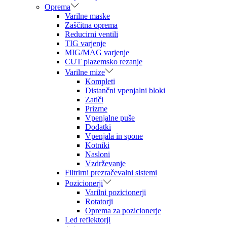
Oprema
Varilne maske
Zaščitna oprema
Reducirni ventili
TIG varjenje
MIG/MAG varjenje
CUT plazemsko rezanje
Varilne mize
Kompleti
Distančni vpenjalni bloki
Zatiči
Prizme
Vpenjalne puše
Dodatki
Vpenjala in spone
Kotniki
Nasloni
Vzdrževanje
Filtrirni prezračevalni sistemi
Pozicionerji
Varilni pozicionerji
Rotatorji
Oprema za pozicionerje
Led reflektorji