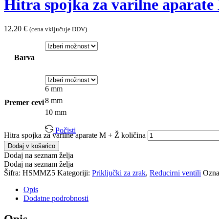
Hitra spojka za varilne aparate
12,20
€
(cena vključuje DDV)
Barva
6 mm
8 mm
Premer cevi
10 mm
Počisti
Hitra spojka za varilne aparate M + Ž količina
Dodaj v košarico
Dodaj na seznam želja
Dodaj na seznam želja
Šifra:
HSMMZ5
Kategoriji:
Priključki za zrak
,
Reducirni ventili
Ozna
Opis
Dodatne podrobnosti
Opis