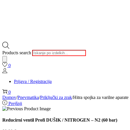
Products search
0
Prijava / Registracija
0
Domov
/
Pnevmatika
/
Priključki za zrak
/
Hitra spojka za varilne aparat
Prejšnji
Reducirni ventil Profi DUŠIK / NITROGEN – N2 (60 bar)