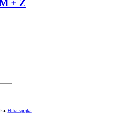
 M + Ž
ka:
Hitra spojka