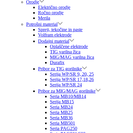
Orodje
Električno orodje
Ročno orodje
Merila
Potrošni material
Spreji, tekočine in paste
Volfram elektrode
Dodajni material
Oplaščene elektrode
TIG varilna žica
MIG/MAG varilna žica
Durafix
Pribor za TIG gorilnike
Serija WP/SR 9, 20, 25
Serija WP/SR 17,18,26
Serija WP/SR 24
Pribor za MIG/MAG gorilnike
Seria MB10/MB14
Serija MB15
Seria MB24
Seria MB25
Seria MB36
Seria MB501
Seria PAG250