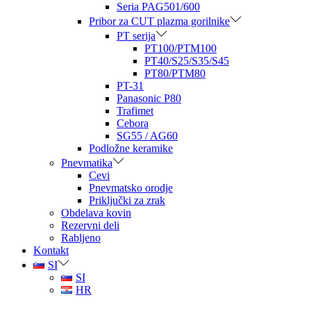
Seria PAG501/600
Pribor za CUT plazma gorilnike
PT serija
PT100/PTM100
PT40/S25/S35/S45
PT80/PTM80
PT-31
Panasonic P80
Trafimet
Cebora
SG55 / AG60
Podložne keramike
Pnevmatika
Cevi
Pnevmatsko orodje
Priključki za zrak
Obdelava kovin
Rezervni deli
Rabljeno
Kontakt
SI
SI
HR