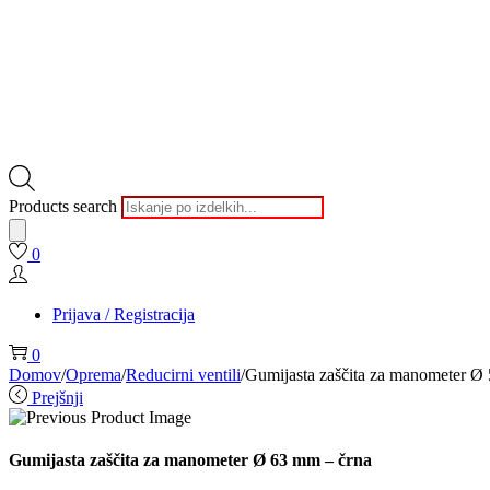
Products search
0
Prijava / Registracija
0
Domov
/
Oprema
/
Reducirni ventili
/
Gumijasta zaščita za manometer Ø
Prejšnji
Gumijasta zaščita za manometer Ø 63 mm – črna