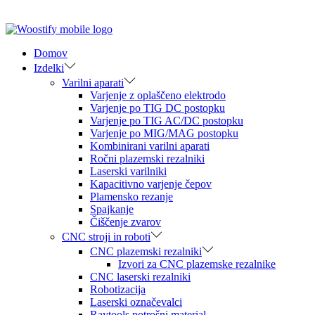
Domov
Izdelki
Varilni aparati
Varjenje z oplaščeno elektrodo
Varjenje po TIG DC postopku
Varjenje po TIG AC/DC postopku
Varjenje po MIG/MAG postopku
Kombinirani varilni aparati
Ročni plazemski rezalniki
Laserski varilniki
Kapacitivno varjenje čepov
Plamensko rezanje
Spajkanje
Čiščenje zvarov
CNC stroji in roboti
CNC plazemski rezalniki
Izvori za CNC plazemske rezalnike
CNC laserski rezalniki
Robotizacija
Laserski označevalci
Raytools potrošni material