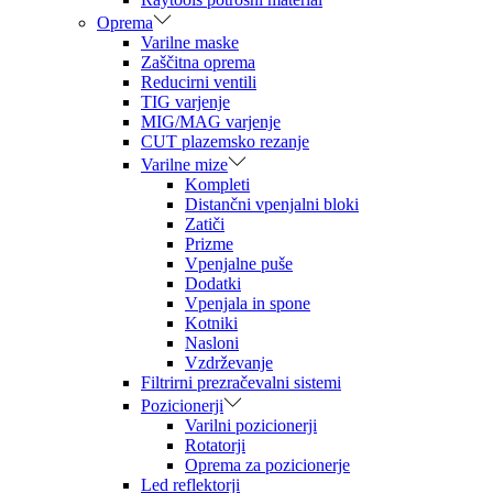
Oprema
Varilne maske
Zaščitna oprema
Reducirni ventili
TIG varjenje
MIG/MAG varjenje
CUT plazemsko rezanje
Varilne mize
Kompleti
Distančni vpenjalni bloki
Zatiči
Prizme
Vpenjalne puše
Dodatki
Vpenjala in spone
Kotniki
Nasloni
Vzdrževanje
Filtrirni prezračevalni sistemi
Pozicionerji
Varilni pozicionerji
Rotatorji
Oprema za pozicionerje
Led reflektorji