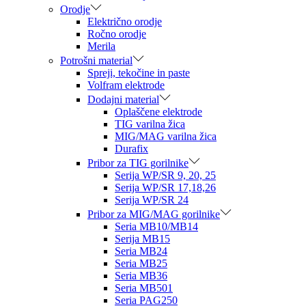
Orodje
Električno orodje
Ročno orodje
Merila
Potrošni material
Spreji, tekočine in paste
Volfram elektrode
Dodajni material
Oplaščene elektrode
TIG varilna žica
MIG/MAG varilna žica
Durafix
Pribor za TIG gorilnike
Serija WP/SR 9, 20, 25
Serija WP/SR 17,18,26
Serija WP/SR 24
Pribor za MIG/MAG gorilnike
Seria MB10/MB14
Serija MB15
Seria MB24
Seria MB25
Seria MB36
Seria MB501
Seria PAG250