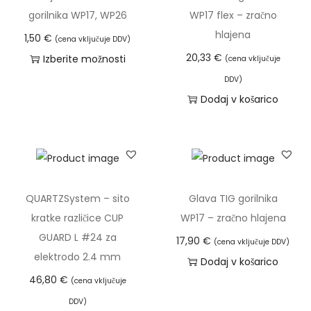
-
gorilnika WP17, WP26
WP17 flex – zračno
z
hlajena
1,50
€
(cena vključuje DDV)
r
20,33
€
Izberite možnosti
(cena vključuje
a
T
č
DDV)
a
Dodaj v košarico
n
i
o
z
h
d
l
e
a
l
j
QUARTZSystem – sito
Glava TIG gorilnika
e
e
kratke različice CUP
WP17 – zračno hlajena
k
n
GUARD L #24 za
17,90
€
(cena vključuje DDV)
i
a
elektrodo 2.4 mm
Dodaj v košarico
m
k
46,80
€
(cena vključuje
a
o
DDV)