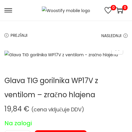
0
0
S
S
k
k
i
i
PREJŠNJI
NASLEDNJI
p
p
t
t
o
o
n
c
a
o
Glava TIG gorilnika WP17V z
v
n
i
t
ventilom – zračno hlajena
g
e
a
n
19,84
€
(cena vključuje DDV)
t
t
i
Na zalogi
o