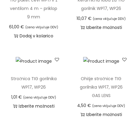
o
a
e
ventilom 4 m – priklop
gorilnik WP17, WP26
s
z
l
9 mm
t
10,07
€
(cena vključuje DDV)
p
e
i
61,00
€
Izberite možnosti
(cena vključuje DDV)
o
k
l
T
Dodaj v košarico
n
i
a
a
:
m
h
i
o
a
k
z
d
v
o
d
1
e
i
e
Stročnica TIG gorilnika
Ohišje stročnice TIG
,
č
z
l
WP17, WP26
gorilnika WP17, WP26
8
r
b
e
GAS LENS
1,01
€
(cena vključuje DDV)
3
a
e
k
4,50
€
Izberite možnosti
(cena vključuje DDV)
z
r
i
T
Izberite možnosti
€
l
e
m
a
T
d
i
t
a
i
a
o
č