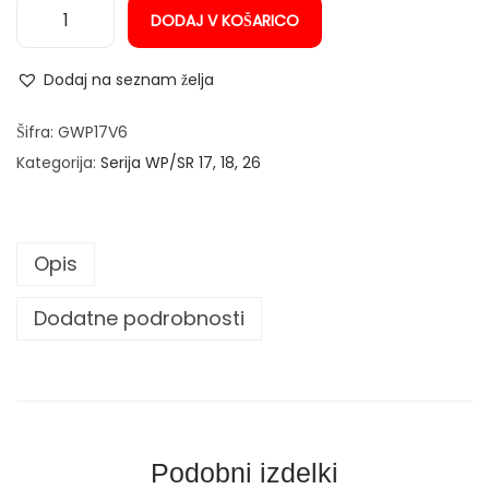
DODAJ V KOŠARICO
n
G
l
Dodaj na seznam želja
a
v
Šifra:
GWP17V6
a
Kategorija:
Serija WP/SR 17, 18, 26
T
I
G
Opis
g
o
Dodatne podrobnosti
r
i
l
n
i
Podobni izdelki