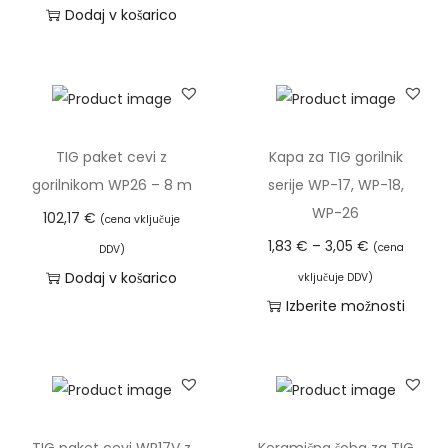
v
l
Dodaj v košarico
e
i
č
č
r
i
a
n
z
a
TIG paket cevi z
Kapa za TIG gorilnik
l
gorilnikom WP26 – 8 m
serije WP-17, WP-18,
i
WP-26
102,17
€
(cena vključuje
č
C
1,83
€
–
3,05
€
(cena
DDV)
i
e
Dodaj v košarico
vključuje DDV)
c
n
Izberite možnosti
.
o
T
M
v
a
o
n
i
ž
i
z
n
r
d
TIG paket cevi WP17V z
Keramična šoba za TIG