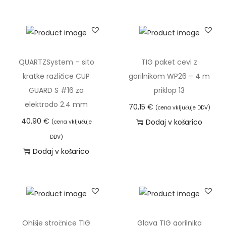
k
a
W
P
1
QUARTZSystem – sito
TIG paket cevi z
7
kratke različice CUP
gorilnikom WP26 – 4 m
V
GUARD S #16 za
priklop 13
z
elektrodo 2.4 mm
70,15
€
(cena vključuje DDV)
v
40,90
€
Dodaj v košarico
(cena vključuje
e
DDV)
n
Dodaj v košarico
t
i
l
o
m
Ohišje stročnice TIG
Glava TIG gorilnika