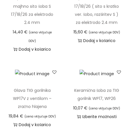
o
majhno sito šoba S
17/18/26 ( sito s kratko
h
17/18/26 za elektrodo
ver. šobo, razširitev S )
l
2.4 mm
za elektrodo 2.4 mm
a
14,40
€
15,60
€
(cena vključuje
(cena vključuje DDV)
j
Dodaj v košarico
e
DDV)
Dodaj v košarico
n
a
k
o
l
i
Glava TIG gorilnika
Keramična šoba za TIG
č
WP17V z ventilom –
gorilnik WP17, WP26
i
zračno hlajena
10,07
€
(cena vključuje DDV)
n
19,84
€
Izberite možnosti
(cena vključuje DDV)
a
T
Dodaj v košarico