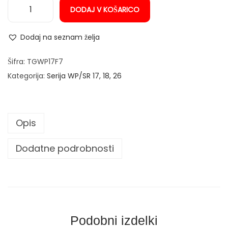
DODAJ V KOŠARICO
n
G
l
Dodaj na seznam želja
a
v
Šifra:
TGWP17F7
a
Kategorija:
Serija WP/SR 17, 18, 26
T
I
G
Opis
g
o
Dodatne podrobnosti
r
i
l
n
i
Podobni izdelki