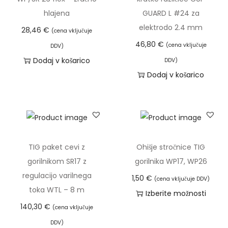
z
z
l
hlajena
GUARD L #24 za
l
p
e
elektrodo 2.4 mm
28,46
€
(cena vključuje
i
o
k
46,80
€
(cena vključuje
DDV)
č
n
i
Dodaj v košarico
DDV)
i
:
m
Dodaj v košarico
c
o
a
.
d
v
M
1
e
o
,
č
ž
8
r
TIG paket cevi z
Ohišje stročnice TIG
n
3
a
gorilnikom SR17 z
gorilnika WP17, WP26
o
z
regulacijo varilnega
s
1,50
€
(cena vključuje DDV)
€
l
toka WTL – 8 m
t
Izberite možnosti
d
i
i
140,30
€
T
(cena vključuje
o
č
l
a
3
DDV)
i