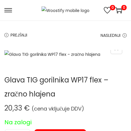
0
0
S
S
k
k
i
i
PREJŠNJI
NASLEDNJI
p
p
t
t
o
o
n
c
a
o
Glava TIG gorilnika WP17 flex –
v
n
i
t
zračno hlajena
g
e
a
n
20,33
€
(cena vključuje DDV)
t
t
i
Na zalogi
o