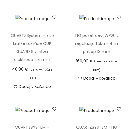
k
a
W
P
1
QUARTZSystem – sito
TIG paket cevi WP26 z
7
kratke različice CUP
regulacijo toka – 4 m
f
GUARD S #16 za
priklop 13 mm
l
elektrodo 2.4 mm
160,00
€
(cena vključuje
e
40,90
€
(cena vključuje
DDV)
x
Dodaj v košarico
DDV)
-
Dodaj v košarico
z
r
a
č
n
QUARTZSYSTEM –
QUARTZSYSTEM -TIG