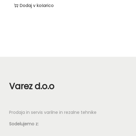
a
i
Dodaj v košarico
,
c
h
z
0
.
k
d
5
M
o
e
o
i
l
€
ž
z
e
n
b
k
o
e
i
s
r
m
t
e
a
i
Varez d.o.o
t
v
l
e
e
a
n
č
h
Prodaja in servis varilne in rezalne tehnike
a
r
k
s
a
Sodelujemo z:
o
t
z
i