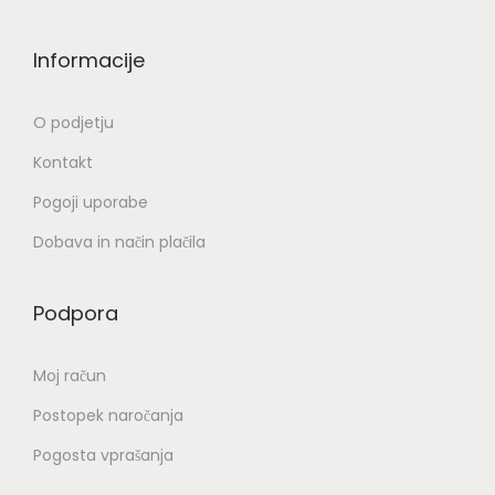
r
l
z
a
i
b
Informacije
n
č
e
i
i
r
O podjetju
i
c
e
Kontakt
z
.
t
d
Pogoji uporabe
M
e
e
o
n
Dobava in način plačila
l
ž
a
k
n
s
Podpora
a
o
t
s
r
Moj račun
t
a
Postopek naročanja
i
n
l
Pogosta vprašanja
i
a
i