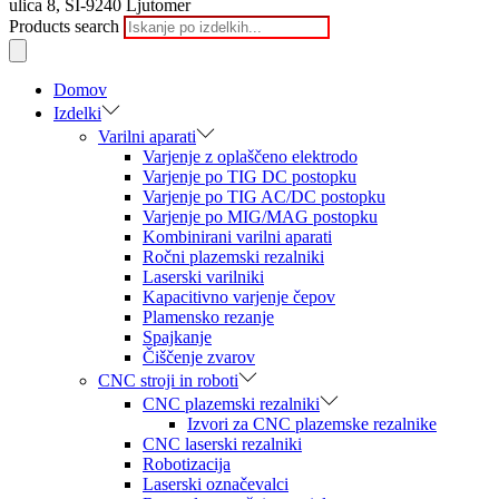
ulica 8, SI-9240 Ljutomer
Products search
Domov
Izdelki
Varilni aparati
Varjenje z oplaščeno elektrodo
Varjenje po TIG DC postopku
Varjenje po TIG AC/DC postopku
Varjenje po MIG/MAG postopku
Kombinirani varilni aparati
Ročni plazemski rezalniki
Laserski varilniki
Kapacitivno varjenje čepov
Plamensko rezanje
Spajkanje
Čiščenje zvarov
CNC stroji in roboti
CNC plazemski rezalniki
Izvori za CNC plazemske rezalnike
CNC laserski rezalniki
Robotizacija
Laserski označevalci