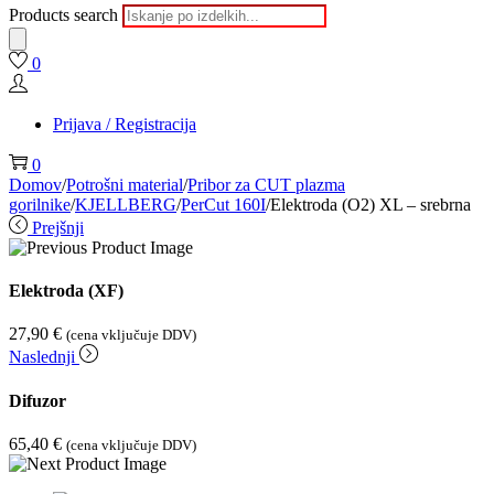
Products search
0
Prijava / Registracija
0
Domov
/
Potrošni material
/
Pribor za CUT plazma
gorilnike
/
KJELLBERG
/
PerCut 160I
/
Elektroda (O2) XL – srebrna
Prejšnji
Elektroda (XF)
27,90
€
(cena vključuje DDV)
Naslednji
Difuzor
65,40
€
(cena vključuje DDV)