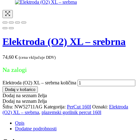
Elektroda (O2) XL – srebrna
74,60
€
(cena vključuje DDV)
Na zalogi
Elektroda (O2) XL – srebrna količina
Dodaj v košarico
Dodaj na seznam želja
Dodaj na seznam želja
Šifra:
NW52711AG
Kategorija:
PerCut 160I
Oznaki:
Elektroda
(O2) XL – srebrna
,
plazemski gorilnik percut 160l
Opis
Dodatne podrobnosti