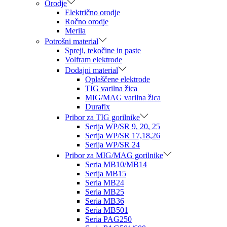
Orodje
Električno orodje
Ročno orodje
Merila
Potrošni material
Spreji, tekočine in paste
Volfram elektrode
Dodajni material
Oplaščene elektrode
TIG varilna žica
MIG/MAG varilna žica
Durafix
Pribor za TIG gorilnike
Serija WP/SR 9, 20, 25
Serija WP/SR 17,18,26
Serija WP/SR 24
Pribor za MIG/MAG gorilnike
Seria MB10/MB14
Serija MB15
Seria MB24
Seria MB25
Seria MB36
Seria MB501
Seria PAG250