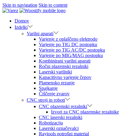
Skip to navigation
Skip to content
Domov
Izdelki
Varilni aparati
Varjenje z oplaščeno elektrodo
Varjenje po TIG DC postopku
Varjenje po TIG AC/DC postopku
Varjenje po MIG/MAG postopku
Kombinirani varilni aparati
Ročni plazemski rezalniki
Laserski varilniki
Kapacitivno varjenje čepov
Plamensko rezanje
Spajkanje
Čiščenje zvarov
CNC stroji in roboti
CNC plazemski rezalniki
Izvori za CNC plazemske rezalnike
CNC laserski rezalniki
Robotizacija
Laserski označevalci
Raytools potrošni material