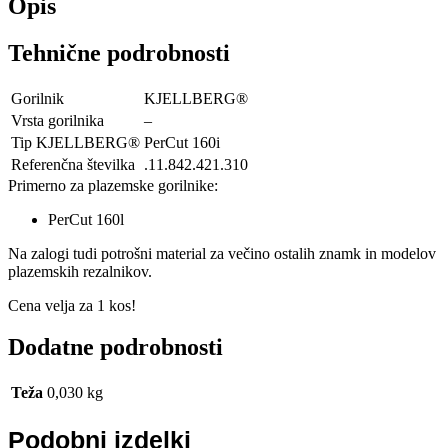
Opis
Tehnične podrobnosti
Gorilnik
KJELLBERG®
Vrsta gorilnika
–
Tip KJELLBERG®
PerCut 160i
Referenčna številka
.11.842.421.310
Primerno za plazemske gorilnike:
PerCut 160l
Na zalogi tudi potrošni material za večino ostalih znamk in modelov
plazemskih rezalnikov.
Cena velja za 1 kos!
Dodatne podrobnosti
Teža
0,030 kg
Podobni izdelki