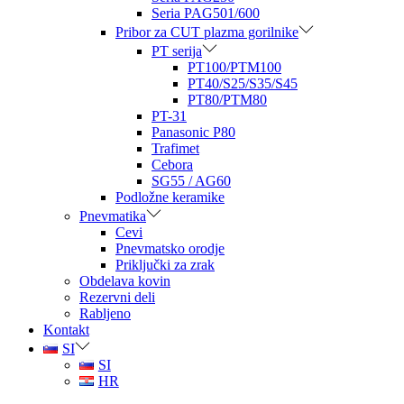
Seria PAG501/600
Pribor za CUT plazma gorilnike
PT serija
PT100/PTM100
PT40/S25/S35/S45
PT80/PTM80
PT-31
Panasonic P80
Trafimet
Cebora
SG55 / AG60
Podložne keramike
Pnevmatika
Cevi
Pnevmatsko orodje
Priključki za zrak
Obdelava kovin
Rezervni deli
Rabljeno
Kontakt
SI
SI
HR