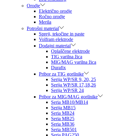
Orodje
Električno orodje
Ročno orodje
Merila
Potrošni material
Spreji, tekočine in paste
Volfram elektrode
Dodajni material
Oplaščene elektrode
TIG varilna žica
MIG/MAG varilna žica
Durafix
Pribor za TIG gorilnike
Serija WP/SR 9, 20, 25
Serija WP/SR 17,18,26
Serija WP/SR 24
Pribor za MIG/MAG gorilnike
Seria MB10/MB14
Serija MB15
Seria MB24
Seria MB25
Seria MB36
Seria MB501
Seria PAG250