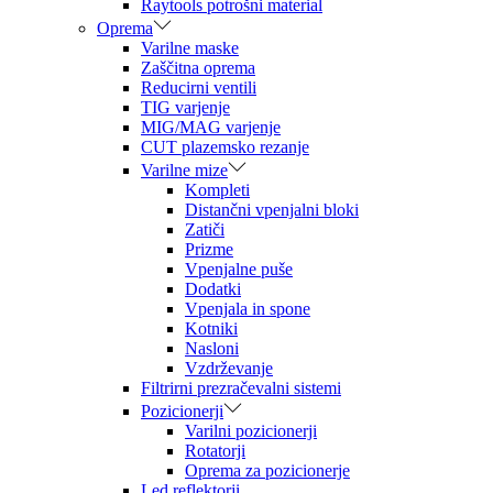
Raytools potrošni material
Oprema
Varilne maske
Zaščitna oprema
Reducirni ventili
TIG varjenje
MIG/MAG varjenje
CUT plazemsko rezanje
Varilne mize
Kompleti
Distančni vpenjalni bloki
Zatiči
Prizme
Vpenjalne puše
Dodatki
Vpenjala in spone
Kotniki
Nasloni
Vzdrževanje
Filtrirni prezračevalni sistemi
Pozicionerji
Varilni pozicionerji
Rotatorji
Oprema za pozicionerje
Led reflektorji