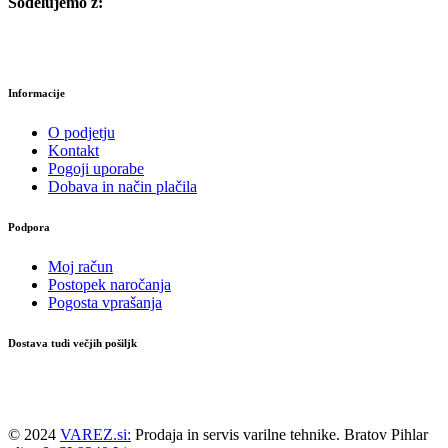
Sodelujemo z:
Informacije
O podjetju
Kontakt
Pogoji uporabe
Dobava in način plačila
Podpora
Moj račun
Postopek naročanja
Pogosta vprašanja
Dostava tudi večjih pošiljk
© 2024
VAREZ.si:
Prodaja in servis varilne tehnike. Bratov Pihlar