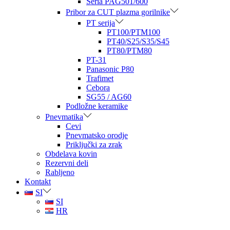
Seria PAG501/600
Pribor za CUT plazma gorilnike
PT serija
PT100/PTM100
PT40/S25/S35/S45
PT80/PTM80
PT-31
Panasonic P80
Trafimet
Cebora
SG55 / AG60
Podložne keramike
Pnevmatika
Cevi
Pnevmatsko orodje
Priključki za zrak
Obdelava kovin
Rezervni deli
Rabljeno
Kontakt
SI
SI
HR