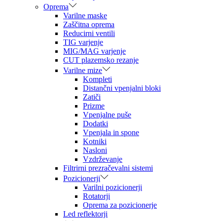
Oprema
Varilne maske
Zaščitna oprema
Reducirni ventili
TIG varjenje
MIG/MAG varjenje
CUT plazemsko rezanje
Varilne mize
Kompleti
Distančni vpenjalni bloki
Zatiči
Prizme
Vpenjalne puše
Dodatki
Vpenjala in spone
Kotniki
Nasloni
Vzdrževanje
Filtrirni prezračevalni sistemi
Pozicionerji
Varilni pozicionerji
Rotatorji
Oprema za pozicionerje
Led reflektorji