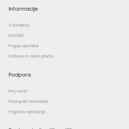
k
t
Informacije
a
r
a
O podjetju
n
Kontakt
i
i
Pogoji uporabe
z
Dobava in način plačila
d
e
Podpora
l
k
Moj račun
a
Postopek naročanja
Pogosta vprašanja