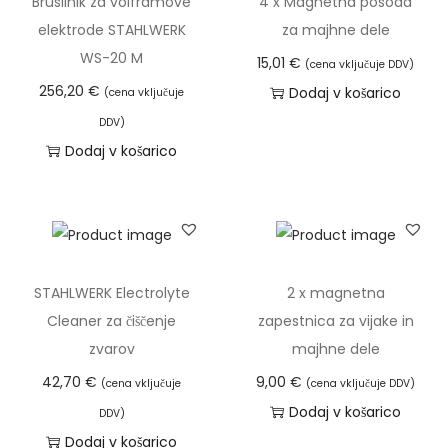
Brusilnik za volframove
4 x Magnetna posoda
6
ž
4
a
elektrode STAHLWERK
za majhne dele
n
2
z
WS-20 M
€
o
15,01
€
(cena vključuje DDV)
l
s
256,20
€
Dodaj v košarico
(cena vključuje
€
i
t
DDV)
d
č
i
Dodaj v košarico
o
i
l
2
c
a
4
.
h
,
M
k
7
o
o
STAHLWERK Electrolyte
2 x magnetna
0
ž
i
Cleaner za čiščenje
zapestnica za vijake in
n
z
zvarov
majhne dele
€
o
b
s
42,70
€
9,00
€
(cena vključuje
(cena vključuje DDV)
e
t
Dodaj v košarico
DDV)
r
i
Dodaj v košarico