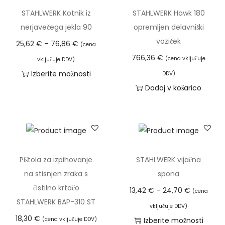
STAHLWERK Kotnik iz
STAHLWERK Hawk 180
nerjavečega jekla 90
opremljen delavniški
voziček
C
25,62
€
–
76,86
€
(cena
e
766,36
€
(cena vključuje
vključuje DDV)
n
Izberite možnosti
DDV)
o
T
Dodaj v košarico
v
a
n
i
i
z
r
d
a
e
Pištola za izpihovanje
STAHLWERK vijačna
z
l
na stisnjen zraka s
spona
p
e
čistilno krtačo
C
13,42
€
–
24,70
€
(cena
o
k
STAHLWERK BAP-310 ST
e
vključuje DDV)
n
i
n
18,30
€
(cena vključuje DDV)
Izberite možnosti