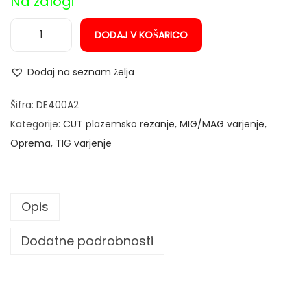
Na zalogi
DODAJ V KOŠARICO
D
r
Dodaj na seznam želja
ž
a
Šifra:
DE400A2
l
Kategorije:
CUT plazemsko rezanje
,
MIG/MAG varjenje
,
o
Oprema
,
TIG varjenje
e
l
e
Opis
k
t
Dodatne podrobnosti
r
o
d