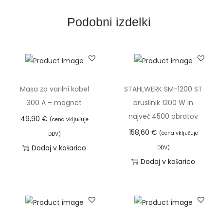
2
0
Podobni izdelki
0
A
k
o
l
Masa za varilni kabel
STAHLWERK SM-1200 ST
i
300 A – magnet
brusilnik 1200 W in
č
največ 4500 obratov
49,90
€
(cena vključuje
i
158,60
€
(cena vključuje
DDV)
n
Dodaj v košarico
DDV)
a
Dodaj v košarico