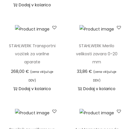
:
m
o
Dodaj v košarico
T
o
a
v
a
d
v
n
i
2
e
i
z
5
č
r
d
,
r
a
e
STAHLWERK Transportni
STAHLWERK Merilo
6
a
z
l
voziček za varilne
velikosti zavara 0-20
2
z
p
e
aparate
mm
l
o
k
268,00
€
33,86
€
(cena vključuje
(cena vključuje
€
i
n
i
DDV)
DDV)
d
č
:
m
Dodaj v košarico
Dodaj v košarico
o
i
o
a
7
c
d
v
6
.
1
e
,
M
3
č
8
o
,
r