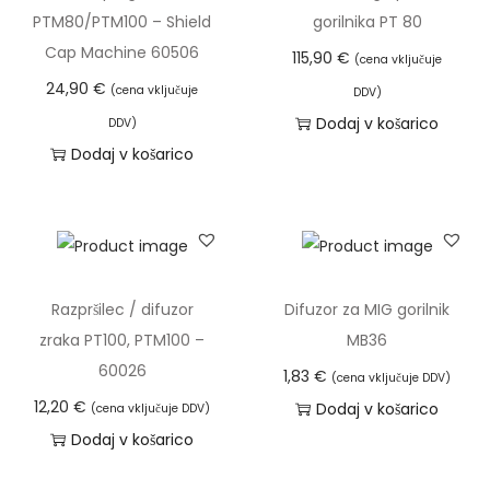
PTM80/PTM100 – Shield
gorilnika PT 80
o
Cap Machine 60506
ž
115,90
€
(cena vključuje
n
24,90
€
(cena vključuje
DDV)
o
Dodaj v košarico
DDV)
s
Dodaj v košarico
t
i
l
a
h
Razpršilec / difuzor
Difuzor za MIG gorilnik
k
zraka PT100, PTM100 –
MB36
o
60026
1,83
€
(cena vključuje DDV)
i
12,20
€
Dodaj v košarico
(cena vključuje DDV)
z
Dodaj v košarico
b
e