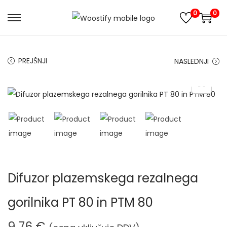
0
0
S
S
k
k
i
i
PREJŠNJI
NASLEDNJI
p
p
t
t
o
o
n
c
a
o
v
n
i
t
g
e
Difuzor plazemskega rezalnega
a
n
t
t
gorilnika PT 80 in PTM 80
i
o
9,76
€