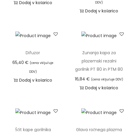
Dodaj v košarico
DDV)
i
8
Dodaj v košarico
m
0
a
k
v
o
e
l
č
i
Difuzor
Zunanja kapa za
r
č
plazemski rezalni
65,40
€
(cena vključuje
a
i
gorilnik PT 80 in PTM 80
DDV)
z
n
16,84
€
Dodaj v košarico
(cena vključuje DDV)
l
a
Dodaj v košarico
i
č
i
c
.
Ščit kape gorilnika
Glava ročnega plazma
M