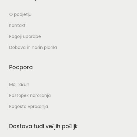
l
O podjetju
k
a
Kontakt
Pogoji uporabe
Dobava in način plačila
Podpora
Moj račun
Postopek naročanja
Pogosta vprašanja
Dostava tudi večjih pošiljk