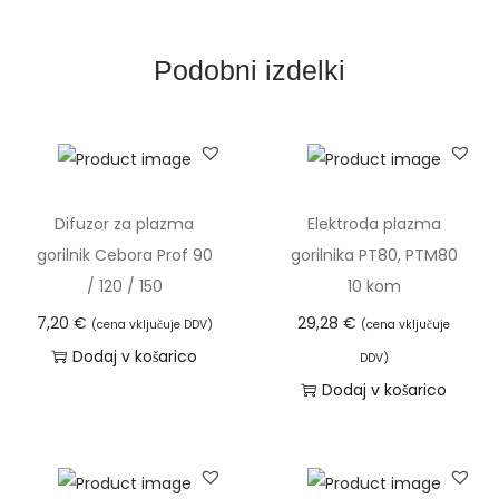
s
k
Podobni izdelki
e
g
a
r
e
Difuzor za plazma
Elektroda plazma
z
gorilnik Cebora Prof 90
gorilnika PT80, PTM80
a
/ 120 / 150
10 kom
l
7,20
€
29,28
€
(cena vključuje DDV)
(cena vključuje
n
Dodaj v košarico
DDV)
e
Dodaj v košarico
g
a
g
o