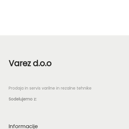
r
e
t
e
n
a
s
Varez d.o.o
t
r
a
n
Prodaja in servis varilne in rezalne tehnike
i
Sodelujemo z:
i
z
d
Informacije
e