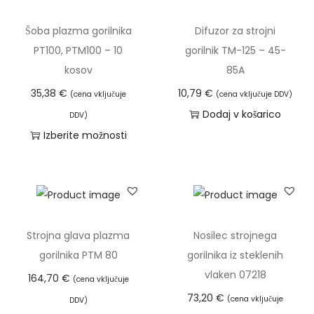
r
Šoba plazma gorilnika
Difuzor za strojni
i
PT100, PTM100 – 10
gorilnik TM-125 – 45-
l
kosov
85A
n
35,38
€
10,79
€
(cena vključuje
(cena vključuje DDV)
i
Dodaj v košarico
k
DDV)
Izberite možnosti
a
T
P
a
T
i
8
z
0
d
i
Strojna glava plazma
Nosilec strojnega
e
n
gorilnika PTM 80
gorilnika iz steklenih
l
P
vlaken 07218
164,70
€
(cena vključuje
e
T
73,20
€
(cena vključuje
DDV)
k
M