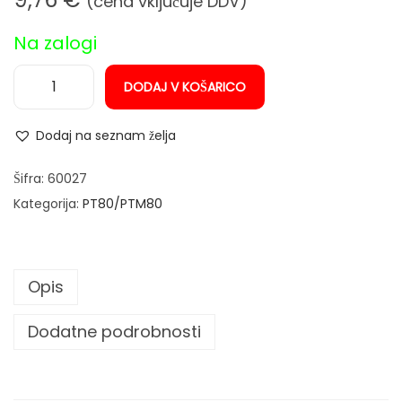
(cena vključuje DDV)
n
Na zalogi
DODAJ V KOŠARICO
D
i
Dodaj na seznam želja
f
u
Šifra:
60027
z
Kategorija:
PT80/PTM80
o
r
p
Opis
l
a
Dodatne podrobnosti
z
e
m