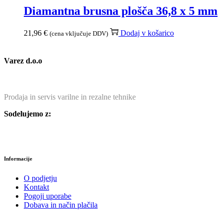
Diamantna brusna plošča 36,8 x 5 mm
21,96
€
Dodaj v košarico
(cena vključuje DDV)
Varez d.o.o
Prodaja in servis varilne in rezalne tehnike
Sodelujemo z:
Informacije
O podjetju
Kontakt
Pogoji uporabe
Dobava in način plačila