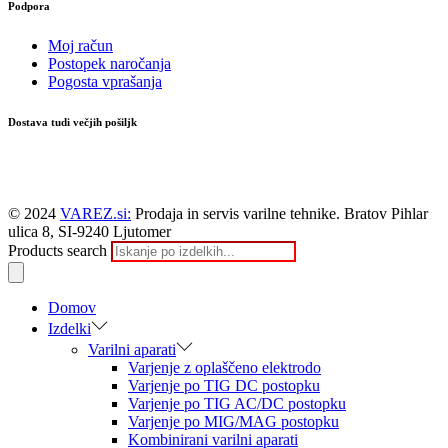
Podpora
Moj račun
Postopek naročanja
Pogosta vprašanja
Dostava tudi večjih pošiljk
© 2024
VAREZ.si:
Prodaja in servis varilne tehnike. Bratov Pihlar
ulica 8, SI-9240 Ljutomer
Products search
Domov
Izdelki
Varilni aparati
Varjenje z oplaščeno elektrodo
Varjenje po TIG DC postopku
Varjenje po TIG AC/DC postopku
Varjenje po MIG/MAG postopku
Kombinirani varilni aparati