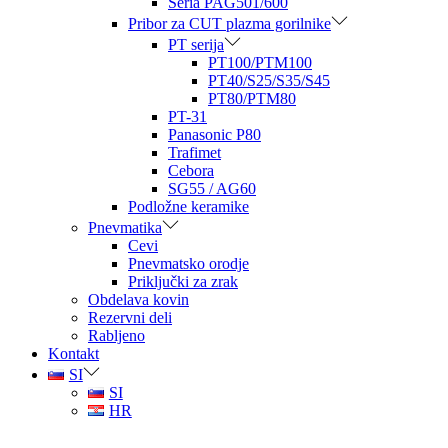
Seria PAG501/600
Pribor za CUT plazma gorilnike
PT serija
PT100/PTM100
PT40/S25/S35/S45
PT80/PTM80
PT-31
Panasonic P80
Trafimet
Cebora
SG55 / AG60
Podložne keramike
Pnevmatika
Cevi
Pnevmatsko orodje
Priključki za zrak
Obdelava kovin
Rezervni deli
Rabljeno
Kontakt
SI
SI
HR