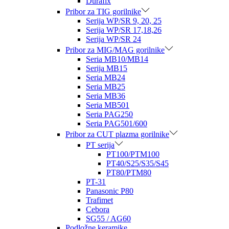
Durafix
Pribor za TIG gorilnike
Serija WP/SR 9, 20, 25
Serija WP/SR 17,18,26
Serija WP/SR 24
Pribor za MIG/MAG gorilnike
Seria MB10/MB14
Serija MB15
Seria MB24
Seria MB25
Seria MB36
Seria MB501
Seria PAG250
Seria PAG501/600
Pribor za CUT plazma gorilnike
PT serija
PT100/PTM100
PT40/S25/S35/S45
PT80/PTM80
PT-31
Panasonic P80
Trafimet
Cebora
SG55 / AG60
Podložne keramike