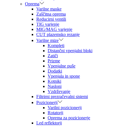
Oprema
Varilne maske
Zaščitna oprema
Reducirni ventili
TIG varjenje
MIG/MAG varjenje
CUT plazemsko rezanje
Varilne mize
Kompleti
Distančni vpenjalni bloki
Zatiči
Prizme
Vpenjalne puše
Dodatki
Vpenjala in spone
Kotniki
Nasloni
Vzdrževanje
Filtrirni prezračevalni sistemi
Pozicionerji
Varilni pozicionerji
Rotatorji
Oprema za pozicionerje
Led reflektorji