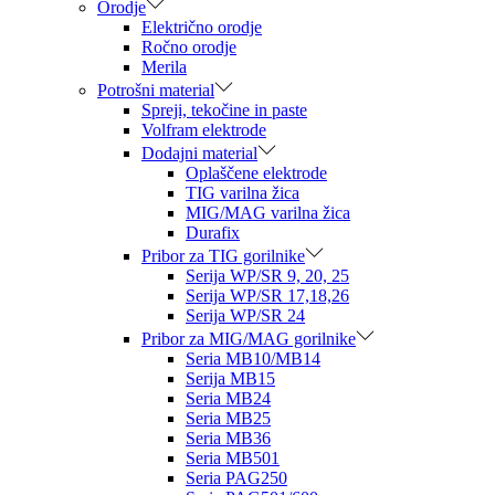
Orodje
Električno orodje
Ročno orodje
Merila
Potrošni material
Spreji, tekočine in paste
Volfram elektrode
Dodajni material
Oplaščene elektrode
TIG varilna žica
MIG/MAG varilna žica
Durafix
Pribor za TIG gorilnike
Serija WP/SR 9, 20, 25
Serija WP/SR 17,18,26
Serija WP/SR 24
Pribor za MIG/MAG gorilnike
Seria MB10/MB14
Serija MB15
Seria MB24
Seria MB25
Seria MB36
Seria MB501
Seria PAG250