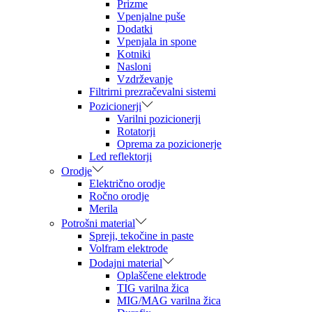
Prizme
Vpenjalne puše
Dodatki
Vpenjala in spone
Kotniki
Nasloni
Vzdrževanje
Filtrirni prezračevalni sistemi
Pozicionerji
Varilni pozicionerji
Rotatorji
Oprema za pozicionerje
Led reflektorji
Orodje
Električno orodje
Ročno orodje
Merila
Potrošni material
Spreji, tekočine in paste
Volfram elektrode
Dodajni material
Oplaščene elektrode
TIG varilna žica
MIG/MAG varilna žica