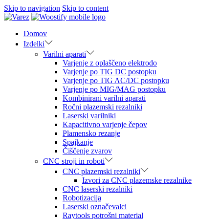
Skip to navigation
Skip to content
Domov
Izdelki
Varilni aparati
Varjenje z oplaščeno elektrodo
Varjenje po TIG DC postopku
Varjenje po TIG AC/DC postopku
Varjenje po MIG/MAG postopku
Kombinirani varilni aparati
Ročni plazemski rezalniki
Laserski varilniki
Kapacitivno varjenje čepov
Plamensko rezanje
Spajkanje
Čiščenje zvarov
CNC stroji in roboti
CNC plazemski rezalniki
Izvori za CNC plazemske rezalnike
CNC laserski rezalniki
Robotizacija
Laserski označevalci
Raytools potrošni material