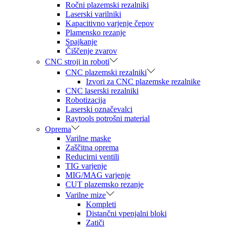
Ročni plazemski rezalniki
Laserski varilniki
Kapacitivno varjenje čepov
Plamensko rezanje
Spajkanje
Čiščenje zvarov
CNC stroji in roboti
CNC plazemski rezalniki
Izvori za CNC plazemske rezalnike
CNC laserski rezalniki
Robotizacija
Laserski označevalci
Raytools potrošni material
Oprema
Varilne maske
Zaščitna oprema
Reducirni ventili
TIG varjenje
MIG/MAG varjenje
CUT plazemsko rezanje
Varilne mize
Kompleti
Distančni vpenjalni bloki
Zatiči