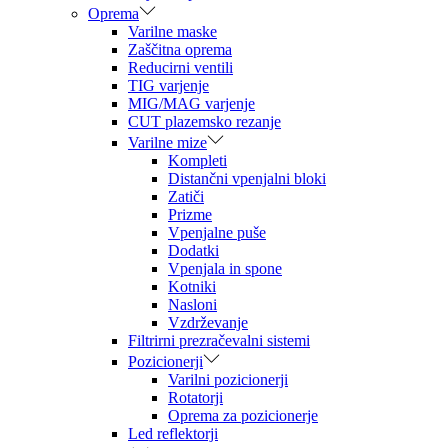
Oprema
Varilne maske
Zaščitna oprema
Reducirni ventili
TIG varjenje
MIG/MAG varjenje
CUT plazemsko rezanje
Varilne mize
Kompleti
Distančni vpenjalni bloki
Zatiči
Prizme
Vpenjalne puše
Dodatki
Vpenjala in spone
Kotniki
Nasloni
Vzdrževanje
Filtrirni prezračevalni sistemi
Pozicionerji
Varilni pozicionerji
Rotatorji
Oprema za pozicionerje
Led reflektorji