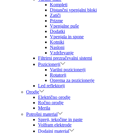
Kompleti
Distančni vpenjalni bloki
Zatiči
Prizme
Vpenjalne puše
Dodatki
Vpenjala in spone
Kotniki
Nasloni
Vzdrževanje
Filtrirni prezračevalni sistemi
Pozicionerji
Varilni pozicionerji
Rotatorji
Oprema za pozicionerje
Led reflektorji
Orodje
Električno orodje
Ročno orodje
Merila
Potrošni material
Spreji, tekočine in paste
Volfram elektrode
Dodajni material