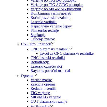
Varjenje po TIG DC postopku
Varjenje po TIG AC/DC postopku
Varjenje po MIG/MAG postopku
Kombinirani varilni aparati
Ročni plazemski rezalniki
Laserski varilniki
Kapacitivno varjenje čepov
Plamensko rezanje
Spajkanje
Čiščenje zvarov
CNC stroji in roboti
CNC plazemski rezalniki
Izvori za CNC plazemske rezalnike
CNC laserski rezalniki
Robotizacija
Laserski označevalci
Raytools potrošni material
Oprema
Varilne maske
Zaščitna oprema
Reducirni ventili
TIG varjenje
MIG/MAG varjenje
CUT plazemsko rezanje
Varilne mize