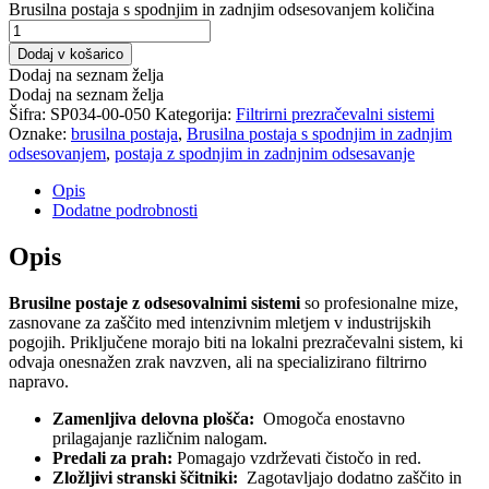
Brusilna postaja s spodnjim in zadnjim odsesovanjem količina
Dodaj v košarico
Dodaj na seznam želja
Dodaj na seznam želja
Šifra:
SP034-00-050
Kategorija:
Filtrirni prezračevalni sistemi
Oznake:
brusilna postaja
,
Brusilna postaja s spodnjim in zadnjim
odsesovanjem
,
postaja z spodnjim in zadnjnim odsesavanje
Opis
Dodatne podrobnosti
Opis
Brusilne postaje z odsesovalnimi sistemi
so profesionalne mize,
zasnovane za zaščito med intenzivnim mletjem v industrijskih
pogojih. Priključene morajo biti na lokalni prezračevalni sistem, ki
odvaja onesnažen zrak navzven, ali na specializirano filtrirno
napravo.
Zamenljiva delovna plošča:
Omogoča enostavno
prilagajanje različnim nalogam.
Predali za prah:
Pomagajo vzdrževati čistočo in red.
Zložljivi stranski ščitniki:
Zagotavljajo dodatno zaščito in