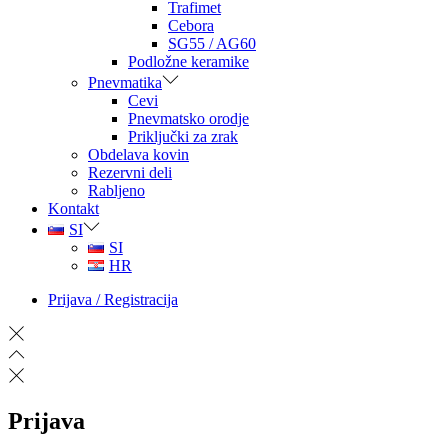
Trafimet
Cebora
SG55 / AG60
Podložne keramike
Pnevmatika
Cevi
Pnevmatsko orodje
Priključki za zrak
Obdelava kovin
Rezervni deli
Rabljeno
Kontakt
SI
SI
HR
Prijava / Registracija
Prijava