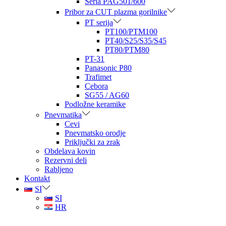
Seria PAG501/600
Pribor za CUT plazma gorilnike
PT serija
PT100/PTM100
PT40/S25/S35/S45
PT80/PTM80
PT-31
Panasonic P80
Trafimet
Cebora
SG55 / AG60
Podložne keramike
Pnevmatika
Cevi
Pnevmatsko orodje
Priključki za zrak
Obdelava kovin
Rezervni deli
Rabljeno
Kontakt
SI
SI
HR