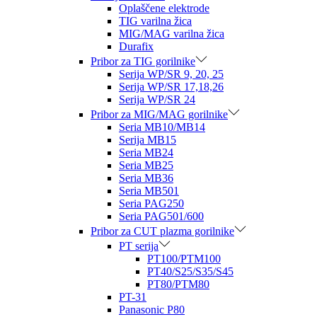
Oplaščene elektrode
TIG varilna žica
MIG/MAG varilna žica
Durafix
Pribor za TIG gorilnike
Serija WP/SR 9, 20, 25
Serija WP/SR 17,18,26
Serija WP/SR 24
Pribor za MIG/MAG gorilnike
Seria MB10/MB14
Serija MB15
Seria MB24
Seria MB25
Seria MB36
Seria MB501
Seria PAG250
Seria PAG501/600
Pribor za CUT plazma gorilnike
PT serija
PT100/PTM100
PT40/S25/S35/S45
PT80/PTM80
PT-31
Panasonic P80