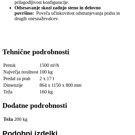
prilagodljivost konfiguracije.
Odsesavanje skozi zadnjo steno in delovno
površino:
Poveča učinkovitost odstranjevanja prahu in
drugih onesnaževalcev.
Tehnične podrobnosti
Pretok
1500 m³/h
Največja nosilnost
100 kg
Predal za prah
2 x 17 l
Dimenzije
864 x 1150 x 800 mm
Teža
160 kg
Dodatne podrobnosti
Teža
200 kg
Podobni izdelki