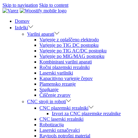
Skip to navigation
Skip to content
Domov
Izdelki
Varilni aparati
Varjenje z oplaščeno elektrodo
Varjenje po TIG DC postopku
Varjenje po TIG AC/DC postopku
Varjenje po MIG/MAG postopku
Kombinirani varilni aparati
Ročni plazemski rezalniki
Laserski varilniki
Kapacitivno varjenje čepov
Plamensko rezanje
Spajkanje
Čiščenje zvarov
CNC stroji in roboti
CNC plazemski rezalniki
Izvori za CNC plazemske rezalnike
CNC laserski rezalniki
Robotizacija
Laserski označevalci
Raytools potrošni material