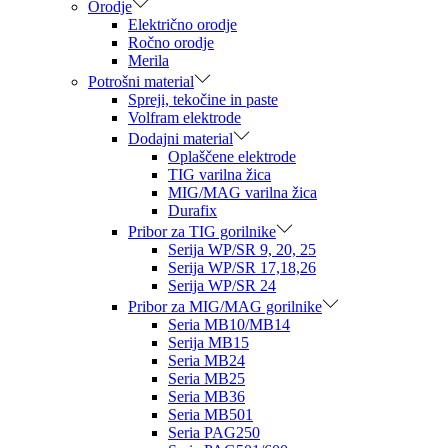
Orodje
Električno orodje
Ročno orodje
Merila
Potrošni material
Spreji, tekočine in paste
Volfram elektrode
Dodajni material
Oplaščene elektrode
TIG varilna žica
MIG/MAG varilna žica
Durafix
Pribor za TIG gorilnike
Serija WP/SR 9, 20, 25
Serija WP/SR 17,18,26
Serija WP/SR 24
Pribor za MIG/MAG gorilnike
Seria MB10/MB14
Serija MB15
Seria MB24
Seria MB25
Seria MB36
Seria MB501
Seria PAG250