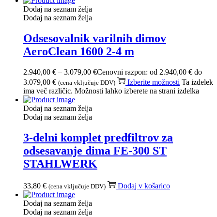
Dodaj na seznam želja
Dodaj na seznam želja
Odsesovalnik varilnih dimov
AeroClean 1600 2-4 m
2.940,00
€
–
3.079,00
€
Cenovni razpon: od 2.940,00 € do
3.079,00 €
Izberite možnosti
Ta izdelek
(cena vključuje DDV)
ima več različic. Možnosti lahko izberete na strani izdelka
Dodaj na seznam želja
Dodaj na seznam želja
3-delni komplet predfiltrov za
odsesavanje dima FE-300 ST
STAHLWERK
33,80
€
Dodaj v košarico
(cena vključuje DDV)
Dodaj na seznam želja
Dodaj na seznam želja