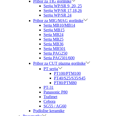
Pribor za TIG gorilnike
Serija WP/SR 9, 20, 25
Serija WP/SR 17,18,26
Serija WP/SR 24
Pribor za MIG/MAG gorilnike
Seria MB10/MB14
Serija MB15
Seria MB24
Seria MB25
Seria MB36
Seria MB501
Seria PAG250
Seria PAG501/600
Pribor za CUT plazma gorilnike
PT serija
PT100/PTM100
PT40/S25/S35/S45
PT80/PTM80
PT-31
Panasonic P80
Trafimet
Cebora
SG55 / AG60
Podložne keramike