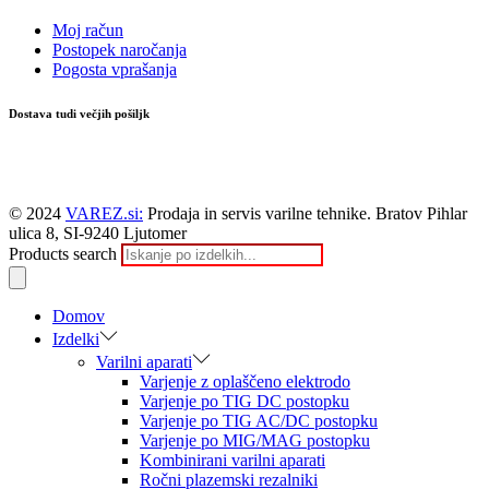
Moj račun
Postopek naročanja
Pogosta vprašanja
Dostava tudi večjih pošiljk
© 2024
VAREZ.si:
Prodaja in servis varilne tehnike. Bratov Pihlar
ulica 8, SI-9240 Ljutomer
Products search
Domov
Izdelki
Varilni aparati
Varjenje z oplaščeno elektrodo
Varjenje po TIG DC postopku
Varjenje po TIG AC/DC postopku
Varjenje po MIG/MAG postopku
Kombinirani varilni aparati
Ročni plazemski rezalniki