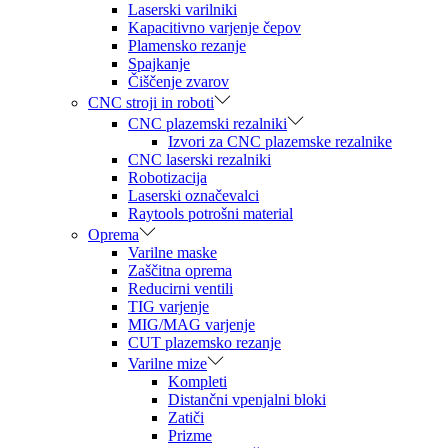
Laserski varilniki
Kapacitivno varjenje čepov
Plamensko rezanje
Spajkanje
Čiščenje zvarov
CNC stroji in roboti
CNC plazemski rezalniki
Izvori za CNC plazemske rezalnike
CNC laserski rezalniki
Robotizacija
Laserski označevalci
Raytools potrošni material
Oprema
Varilne maske
Zaščitna oprema
Reducirni ventili
TIG varjenje
MIG/MAG varjenje
CUT plazemsko rezanje
Varilne mize
Kompleti
Distančni vpenjalni bloki
Zatiči
Prizme