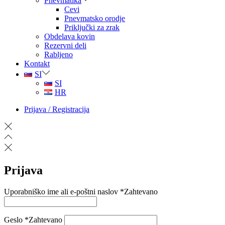
Pnevmatika
Cevi
Pnevmatsko orodje
Priključki za zrak
Obdelava kovin
Rezervni deli
Rabljeno
Kontakt
SI
SI
HR
Prijava / Registracija
Prijava
Uporabniško ime ali e-poštni naslov
*
Zahtevano
Geslo
*
Zahtevano