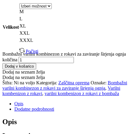
M
L
XL
Velikost
XXL
XXXL
Počisti
Bombažni varilni kombinezon z rokavi za zaviranje širjenja ognja
količina
Dodaj v košarico
Dodaj na seznam želja
Dodaj na seznam želja
Šifra:
Ni na voljo
Kategorija:
Zaščitna oprema
Oznake:
Bombažni
varilni kombinezon z rokavi za zaviranje širjenja ognja
,
Varilni
kombenizon z rokavi
,
varilni kombenizon z rokavi z bombaža
Opis
Dodatne podrobnosti
Opis