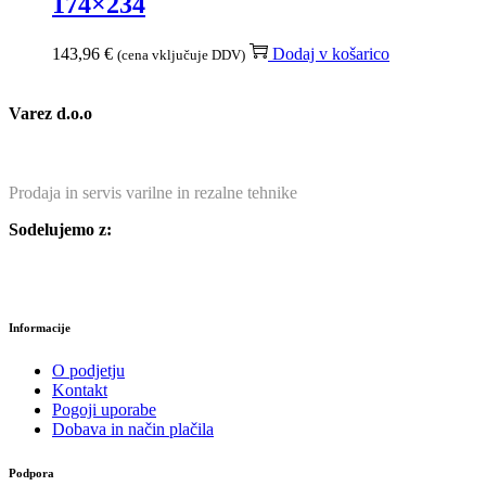
174×234
143,96
€
Dodaj v košarico
(cena vključuje DDV)
Varez d.o.o
Prodaja in servis varilne in rezalne tehnike
Sodelujemo z:
Informacije
O podjetju
Kontakt
Pogoji uporabe
Dobava in način plačila
Podpora