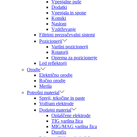
Vpenjalne puše
Dodatki
Vpenjala in spone
Kotniki
Nasloni
Vzdrževanje
Filtrirni prezračevalni sistemi
Pozicionerji
Varilni pozicionerji
Rotatorji
Oprema za pozicionerje
Led reflektorji
Orodje
Električno orodje
Ročno orodje
Merila
Potrošni material
Spreji, tekočine in paste
Volfram elektrode
Dodajni material
Oplaščene elektrode
TIG varilna žica
MIG/MAG varilna žica
Durafix