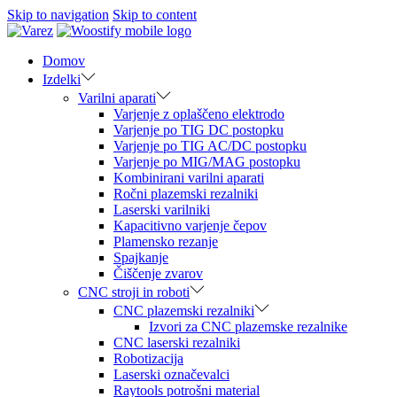
Skip to navigation
Skip to content
Domov
Izdelki
Varilni aparati
Varjenje z oplaščeno elektrodo
Varjenje po TIG DC postopku
Varjenje po TIG AC/DC postopku
Varjenje po MIG/MAG postopku
Kombinirani varilni aparati
Ročni plazemski rezalniki
Laserski varilniki
Kapacitivno varjenje čepov
Plamensko rezanje
Spajkanje
Čiščenje zvarov
CNC stroji in roboti
CNC plazemski rezalniki
Izvori za CNC plazemske rezalnike
CNC laserski rezalniki
Robotizacija
Laserski označevalci
Raytools potrošni material