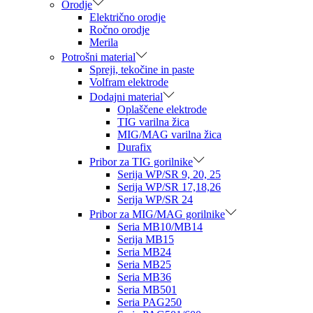
Orodje
Električno orodje
Ročno orodje
Merila
Potrošni material
Spreji, tekočine in paste
Volfram elektrode
Dodajni material
Oplaščene elektrode
TIG varilna žica
MIG/MAG varilna žica
Durafix
Pribor za TIG gorilnike
Serija WP/SR 9, 20, 25
Serija WP/SR 17,18,26
Serija WP/SR 24
Pribor za MIG/MAG gorilnike
Seria MB10/MB14
Serija MB15
Seria MB24
Seria MB25
Seria MB36
Seria MB501
Seria PAG250