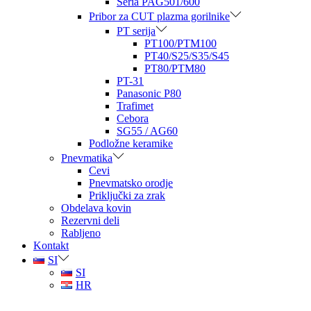
Seria PAG501/600
Pribor za CUT plazma gorilnike
PT serija
PT100/PTM100
PT40/S25/S35/S45
PT80/PTM80
PT-31
Panasonic P80
Trafimet
Cebora
SG55 / AG60
Podložne keramike
Pnevmatika
Cevi
Pnevmatsko orodje
Priključki za zrak
Obdelava kovin
Rezervni deli
Rabljeno
Kontakt
SI
SI
HR