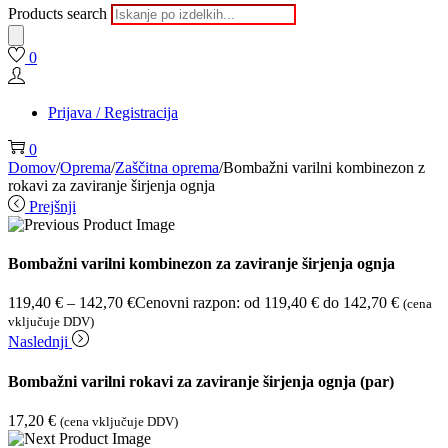
Products search
0
Prijava / Registracija
0
Domov
/
Oprema
/
Zaščitna oprema
/
Bombažni varilni kombinezon z
rokavi za zaviranje širjenja ognja
Prejšnji
Bombažni varilni kombinezon za zaviranje širjenja ognja
119,40
€
–
142,70
€
Cenovni razpon: od 119,40 € do 142,70 €
(cena
vključuje DDV)
Naslednji
Bombažni varilni rokavi za zaviranje širjenja ognja (par)
17,20
€
(cena vključuje DDV)