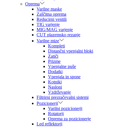
Oprema
Varilne maske
Zaščitna oprema
Reducirni ventili
TIG varjenje
MIG/MAG varjenje
CUT plazemsko rezanje
Varilne mize
Kompleti
Distančni vpenjalni bloki
Zatiči
Prizme
Vpenjalne puše
Dodatki
Vpenjala in spone
Kotniki
Nasloni
Vzdrževanje
Filtrirni prezračevalni sistemi
Pozicionerji
Varilni pozicionerji
Rotatorji
Oprema za pozicionerje
Led reflektorji